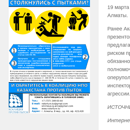
19 марта
Алматы.
Ранее Ак
презенто
предлага
риском п
обязанно
полномоч
оперупол
инспекто
агрессии
ИСТОЧН
Интерне