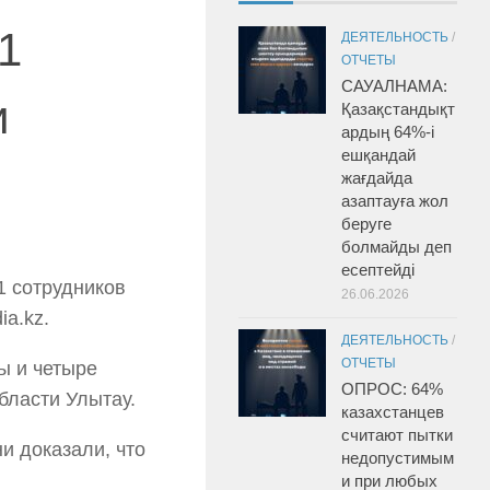
1
ДЕЯТЕЛЬНОСТЬ
/
ОТЧЕТЫ
САУАЛНАМА:
и
Қазақстандықт
ардың 64%-і
ешқандай
жағдайда
азаптауға жол
беруге
болмайды деп
есептейді
1 сотрудников
26.06.2026
a.kz.
ДЕЯТЕЛЬНОСТЬ
/
ОТЧЕТЫ
ы и четыре
ОПРОС: 64%
бласти Улытау.
казахстанцев
считают пытки
и доказали, что
недопустимым
и при любых