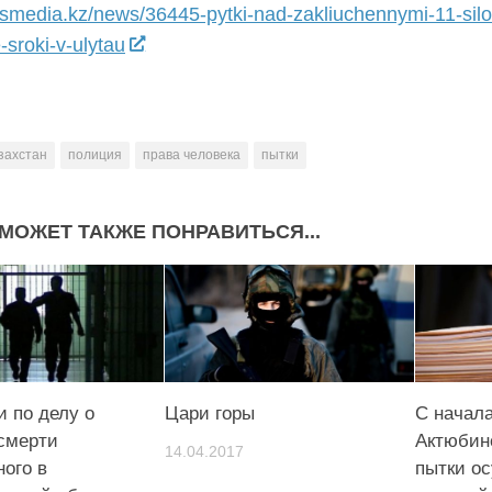
lysmedia.kz/news/36445-pytki-nad-zakliuchennymi-11-silov
-sroki-v-ulytau
захстан
полиция
права человека
пытки
МОЖЕТ ТАКЖЕ ПОНРАВИТЬСЯ...
 по делу о
Цари горы
С начала
 смерти
Актюбин
14.04.2017
ого в
пытки о