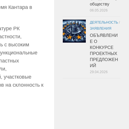
обществу
емя Кантара в
06.05.2026
ДЕЯТЕЛЬНОСТЬ
/
атуре РК
ЗАЯВЛЕНИЯ
ОБЪЯВЛЕНИ
астности,
Е О
ь с высоким
КОНКУРСЕ
функциональные
ПРОЕКТНЫХ
ПРЕДЛОЖЕН
ластных
ИЙ
ли,
29.04.2026
, участковые
в на склонность к