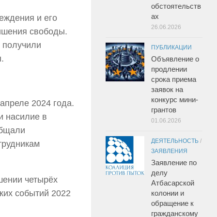
обстоятельств
ах
реждения и его
26.06.2026
лишения свободы.
 получили
ПУБЛИКАЦИИ
.
Объявление о
продлении
срока приема
заявок на
конкурс мини-
апреле 2024 года.
грантов
и насилие в
01.06.2026
общали
ДЕЯТЕЛЬНОСТЬ
/
трудникам
ЗАЯВЛЕНИЯ
Заявление по
делу
шении четырёх
Атбасарской
ких событий 2022
колонии и
обращение к
гражданскому