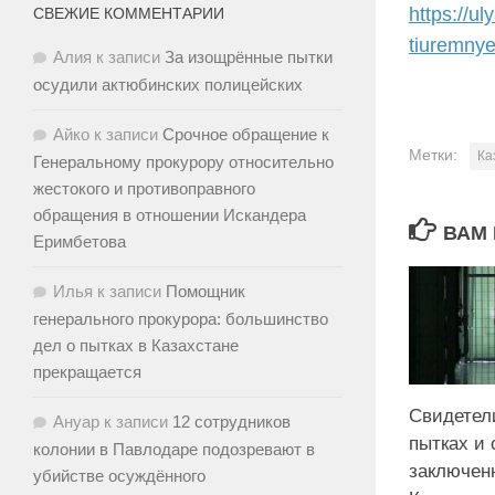
https://u
СВЕЖИЕ КОММЕНТАРИИ
tiuremnye
Алия
к записи
За изощрённые пытки
осудили актюбинских полицейских
Айко
к записи
Срочное обращение к
Метки:
Ка
Генеральному прокурору относительно
жестокого и противоправного
обращения в отношении Искандера
ВАМ 
Еримбетова
Илья
к записи
Помощник
генерального прокурора: большинство
дел о пытках в Казахстане
прекращается
Свидетели
Ануар
к записи
12 сотрудников
пытках и
колонии в Павлодаре подозревают в
заключенн
убийстве осуждённого