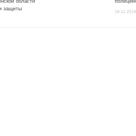
инской области
полицей
и защиты
18.11.201