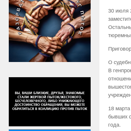
30 июля 
заместит
Остальны
тюремные
Приговор
О судебн
В генпро
отношени
вышестоя
учрежден
18 марта
бывших с
года.