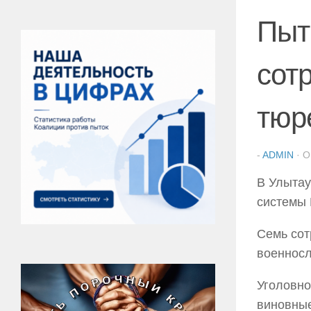
Пыт
сот
тюр
-
ADMIN
· 
В Улытау
системы 
Семь сот
военносл
Уголовно
виновные