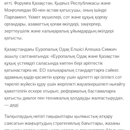
өтті. Форумға Қазақстан, Қырғыз Республикасы және
Моңғолиядан 80-нен астам қатысушы, оның ішінде
Парламент, Үкімет мүшелері, сот және құқық қорғау
органдары, азаматтық қоғам өкілдері, заңгерлер,
зерттеушілік және халықаралық ұйымдардың өкілдері
қатысты.
Қазақстандағы Еуропалық Одақ Елшісі Алешка Симкич
ашылу салтанатында: «Еуропалық Одақ және Қазақстан
құқық үстемдігі саласында көптен бері әріптестік
қатынастарға ие. ЕО халықаралық стандарттарға сәйкес
адамның қадір-қасиетін қорғау үшін әділетті әрі ізгілікті сот
төрелігі жүйесін құру үшін жергілікті жауапкершілікті нығайту
қажеттілігін ескере отырып, реформалық бастамаларға
қатысты диалог пен техникалық қолдауды жалғастыруда»,
— деді
Талқылаудың негізгі тақырыптары қылмыстық-атқару
саясатын жаңғыртудың стратегиялық бағыттары, жазаны