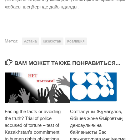
жобасы шеңберінде дайындалды.
Метки:
Астана
Казахстан
Коалиция
ВАМ МОЖЕТ ТАКЖЕ ПОНРАВИТЬСЯ...
Fаcing the facts or avoiding
Сотталушы Жұмағұлов,
the truth? Trial of police
Әбішев және Өміровтың
accused of torture – test of
денсаулығына
Kazakhstan’s commitment
байланысты Бас
to human rights obligations
прокуратураға мәлімдеме