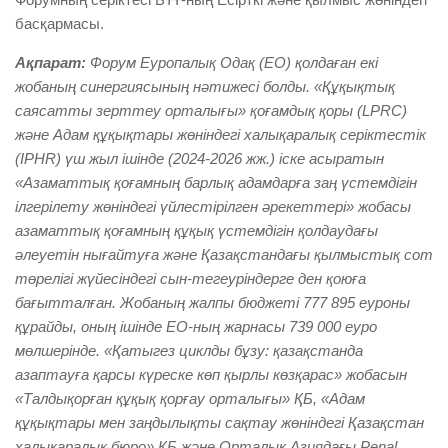
басқармасы.
Ақпарат:
Форум Еуропалық Одақ (ЕО) қолдаған екі
жобаның синергиясының нәтижесі болды. «Құқықтық
саясатты зерттеу орталығы» қоғамдық қоры (LPRC)
және Адам құқықтары жөніндегі халықаралық серіктестік
(IPHR) үш жыл ішінде (2024-2026 жж.) іске асыратын
«Азаматтық қоғамның барлық адамдарға заң үстемдігін
ілгерілету жөніндегі үйлестірілген әрекеттері» жобасы
азаматтық қоғамның құқық үстемдігін қолдаудағы
әлеуетін нығайтуға және Қазақстандағы қылмыстық сот
төрелігі жүйесіндегі сын-тегеуріндерге ден қоюға
бағытталған. Жобаның жалпы бюджеті 777 895 еуроны
құрайды, оның ішінде ЕО-ның жарнасы 739 000 еуро
мөлшерінде. «Қатыгез циклды бұзу: қазақстанда
азаптауға қарсы күреске көп қырлы көзқарас» жобасын
«Талдықорған құқық қорғау орталығы» ҚБ, «Адам
құқықтары мен заңдылықты сақтау жөніндегі Қазақстан
халықаралық бюро» ҚБ және Орталық Азиядағы Penal