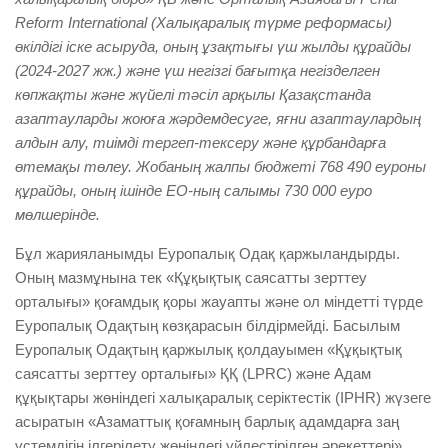
Reform International (Халықаралық түрме реформасы)
өкілдігі іске асыруда, оның ұзақтығы үш жылды құрайды
(2024-2027 жж.) және үш негізгі бағытқа негізделген
көпжақты және жүйелі тәсіл арқылы Қазақстанда
азаптауларды жоюға жәрдемдесуге, яғни азаптаулардың
алдын алу, тиімді тергеп-тексеру және құрбандарға
өтемақы төлеу. Жобаның жалпы бюджеті 768 490 еуроны
құрайды, оның ішінде ЕО-ның салымы 730 000 еуро
мөлшерінде.
Бұл жарияланымды Еуропалық Одақ қаржыландырды.
Оның мазмұнына тек «Құқықтық саясатты зерттеу
орталығы» қоғамдық қоры жауапты және ол міндетті түрде
Еуропалық Одақтың көзқарасын білдірмейді. Басылым
Еуропалық Одақтың қаржылық қолдауымен «Құқықтық
саясатты зерттеу орталығы» ҚҚ (LPRC) және Адам
құқықтары жөніндегі халықаралық серіктестік (IPHR) жүзеге
асыратын «Азаматтық қоғамның барлық адамдарға заң
үстемдігін ілгерілету жөніндегі үйлестірілген әрекеттері»