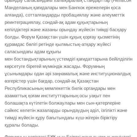
орындау саласындағы халықаралық стандарттар (Нельсон
Манделаның қағидалары мен Бангкок ережелерін қоса
алғанда), сотталғандарды пробациялау және әлеуметтік
реинтеграциялау, сондай-ақ адам құқықтарының
кепілдіктері және жазаны орындау жүйесін тиімді басқару
болды. Форум Қазақстан үшін құқық қорғау қызметінің
құрамдас бөлігі ретінде қылмыстық-атқару жүйесі
саласындағы адам құқығы
мен бостандықтарының үстемдігі қағидаттарына бейілділігін
көрсетуге бірегей мүмкіндік жасады. Форумның
ұсынымдары одан әрі заңнамалық және институционалдық
өзгерістер үшін бағдар, сондай-ақ Қазақстан
Республикасының мемлекеттік билік органдары мен
азаматтық қоғам институттарының осы уақыт пен
болашақта күтілетін болжаулары мен сын-қатерлеріне
сәйкес келетін жазаларды орындаудың әділ, ізгілікті және
тиімді жүйесін құру бағытындағы күш-жігерін біріктіру
құралы болады.
Форумның серіктесі БҰҰ-ның Есірткі және қылмыс жөніндегі