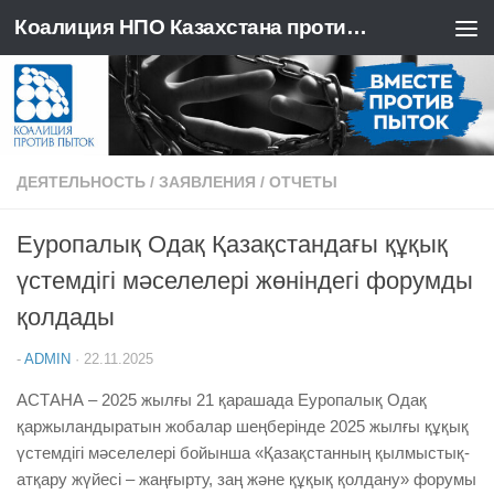
Коалиция НПО Казахстана против пыток
Перейти к содержимому
ДЕЯТЕЛЬНОСТЬ
/
ЗАЯВЛЕНИЯ
/
ОТЧЕТЫ
Еуропалық Одақ Қазақстандағы құқық
үстемдігі мәселелері жөніндегі форумды
қолдады
-
ADMIN
·
22.11.2025
АСТАНА – 2025 жылғы 21 қарашада Еуропалық Одақ
қаржыландыратын жобалар шеңберінде 2025 жылғы құқық
үстемдігі мәселелері бойынша «Қазақстанның қылмыстық-
атқару жүйесі – жаңғырту, заң және құқық қолдану» форумы