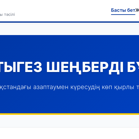
Басты бет
Ж
ы тәсілі
ТЫГЕЗ ШЕҢБЕРДІ Б
қстандағы азаптаумен күресудің көп қырлы т