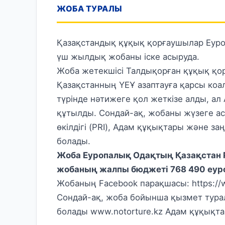
ЖОБА ТУРАЛЫ
Қазақстандық құқық қорғаушылар Еуро
үш жылдық жобаны іске асыруда.
Жоба жетекшісі Талдықорған құқық қорғ
Қазақстанның ҮЕҰ азаптауға қарсы коа
түрінде нәтижеге қол жеткізе алды, а
құтылды. Сондай-ақ, жобаны жүзеге а
өкілдігі (PRI), Адам құқықтары және 
болады.
Жоба Еуропалық Одақтың Қазақстан 
жобаның жалпы бюджеті 768 490 еуро
Жобаның Facebook парақшасы:
https:/
Сондай-ақ, жоба бойынша қызмет тура
болады
www.notorture.kz
Адам құқықта