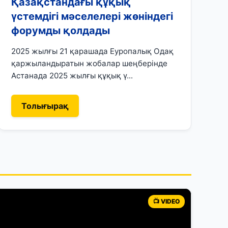
Қазақстандағы құқық
үстемдігі мәселелері жөніндегі
форумды қолдады
2025 жылғы 21 қарашада Еуропалық Одақ
қаржыландыратын жобалар шеңберінде
Астанада 2025 жылғы құқық ү...
Толығырақ
📺 VIDEO