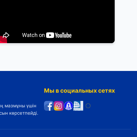
"Әділет жолындағы серіктестік: мемлекет
және қоғам азаптауға қарсы"ғылыми-
практикалық конференциясы
Мы в социальных сетях
ың мазмұны үшін
сын көрсетпейді.