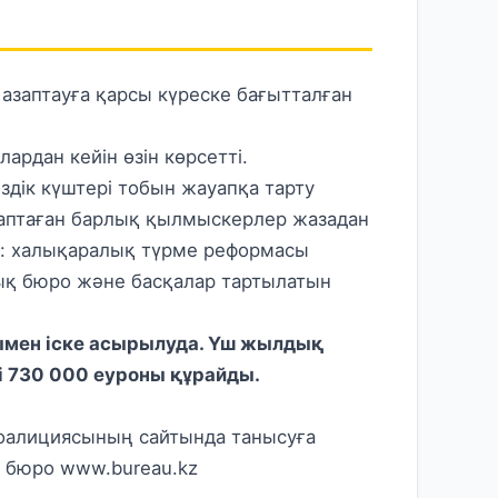
заптауға қарсы күреске бағытталған
рдан кейін өзін көрсетті.
дік күштері тобын жауапқа тарту
азаптаған барлық қылмыскерлер жазадан
р: халықаралық түрме реформасы
лық бюро және басқалар тартылатын
ымен іске асырылуда. Үш жылдық
і 730 000 еуроны құрайды.
коалициясының сайтында танысуға
қ бюро
www.bureau.kz