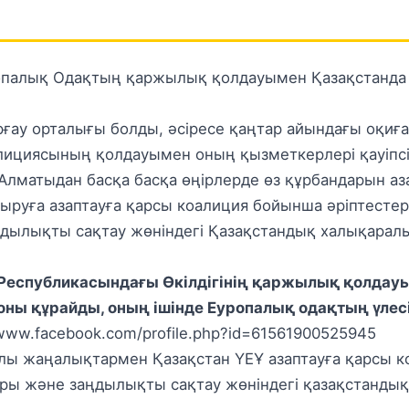
палық Одақтың қаржылық қолдауымен Қазақстанда а
ау орталығы болды, әсіресе қаңтар айындағы оқиғала
лициясының қолдауымен оның қызметкерлері қауіпсіз
л Алматыдан басқа басқа өңірлерде өз құрбандарын 
сыруға азаптауға қарсы коалиция бойынша әріптесте
заңдылықты сақтау жөніндегі Қазақстандық халықара
Республикасындағы Өкілдігінің қаржылық қолдау
ны құрайды, оның ішінде Еуропалық одақтың үлес
/www.facebook.com/profile.php?id=61561900525945
лы жаңалықтармен Қазақстан ҮЕҰ азаптауға қарсы 
ры және заңдылықты сақтау жөніндегі қазақстанды