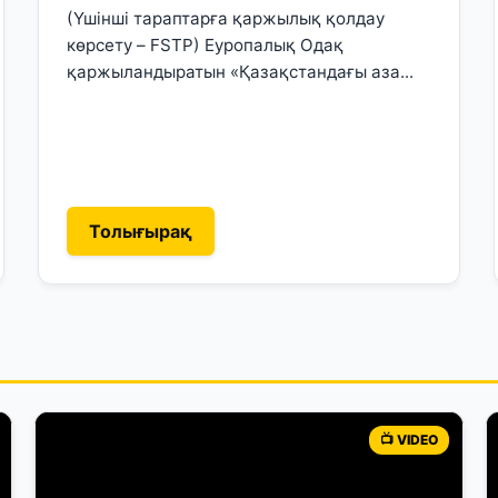
(Үшінші тараптарға қаржылық қолдау
көрсету – FSTP) Еуропалық Одақ
қаржыландыратын «Қазақстандағы аза...
Толығырақ
📺 VIDEO