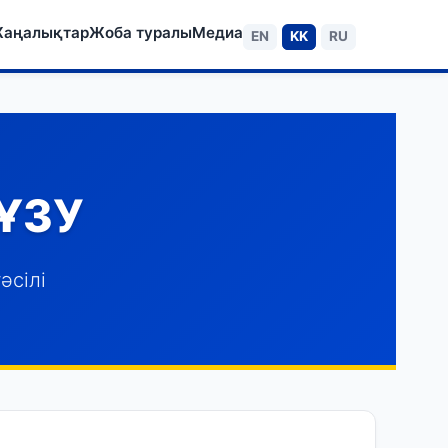
аңалықтар
Жоба туралы
Медиа
EN
KK
RU
ҰЗУ
әсілі