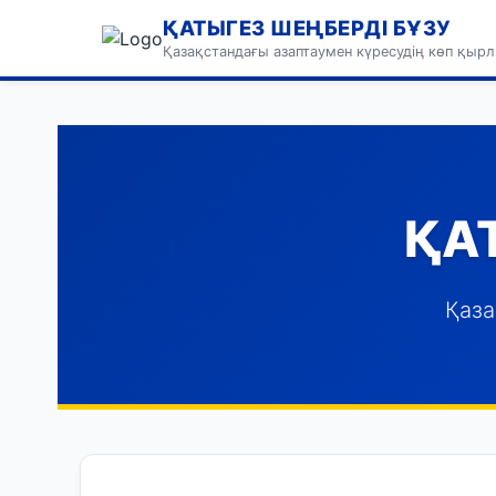
ҚАТЫГЕЗ ШЕҢБЕРДІ БҰЗУ
Қазақстандағы азаптаумен күресудің көп қырл
ҚА
Қаза