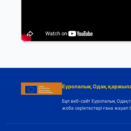
ӘДІЛЕТТІЛІК ҮШІН СЕРІКТЕСТІК: МЕМЛЕКЕТ
ПЕН ҚОҒАМ АЗАПТАУҒА ҚАРСЫ
Еуропалық Одақ қаржыл
Бұл веб-сайт Еуропалық Одақ
жоба серіктестері ғана жауап 