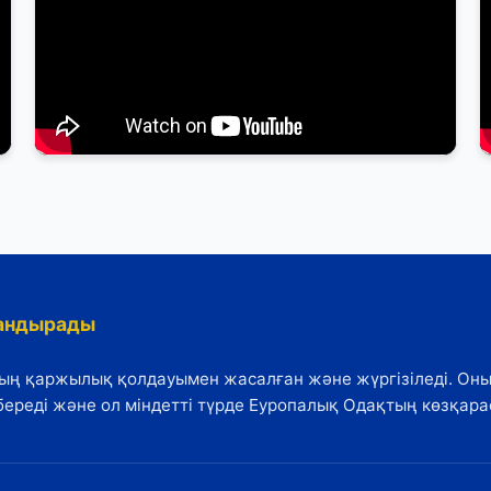
Астанадағы Конференция
андырады
тың қаржылық қолдауымен жасалған және жүргізіледі. Он
береді және ол міндетті түрде Еуропалық Одақтың көзқара