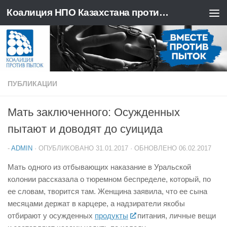
Коалиция НПО Казахстана против пыток
Перейти к содержимому
ПУБЛИКАЦИИ
Мать заключенного: Осужденных
пытают и доводят до суицида
-
ADMIN
· ОПУБЛИКОВАНО
31.01.2017
· ОБНОВЛЕНО
06.02.2017
Мать одного из отбывающих наказание в Уральской
колонии рассказала о тюремном беспределе, который, по
ее словам, творится там. Женщина заявила, что ее сына
месяцами держат в карцере, а надзиратели якобы
отбирают у осужденных
продукты
питания, личные вещи