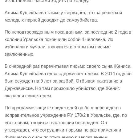
и заставляют часами ходить по холоду.
Алима Кушекбаева также утверждает, что за решеткой
молодых парней доводят до самоубийства.
По неподтвержденным пока данным, за последние 2 года в
колонии Уральска покончили собой 4 человека. Их
избивали и мучали, говорится в открытом письме
заключенных.
В очередной раз перечитывая письмо своего сына Жениса,
Алима Кушекбаева едва сдерживает слезы. В 2014 году он
был осужден на 9 лет за разбой. Отбывал наказание в
Державинске. Но там произошло убийство, где Женис
оказался свидетелем.
По программе защите свидетелей он был переведен в
исправительное учреждение РУ 170/2 в Уральске, где, по
его словам, творится настоящий беспредел. Он
утверждает, что сотрудники тюрьмы не раз применяли
физическую силу по отношению к заключенным.