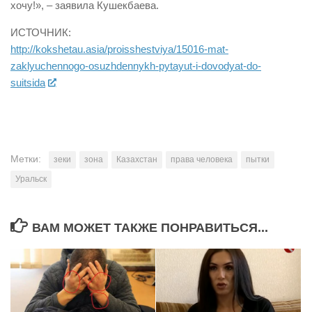
хочу!», – заявила Кушекбаева.
ИСТОЧНИК:
http://kokshetau.asia/proisshestviya/15016-mat-
zaklyuchennogo-osuzhdennykh-pytayut-i-dovodyat-do-
suitsida
Метки:
зеки
зона
Казахстан
права человека
пытки
Уральск
ВАМ МОЖЕТ ТАКЖЕ ПОНРАВИТЬСЯ...