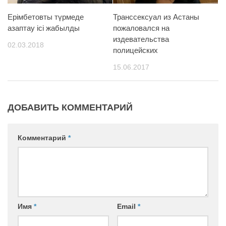
Ерімбетовты түрмеде
Транссексуал из Астаны
азаптау ісі жабылды
пожаловался на
издевательства
02.03.2018
полицейских
15.06.2017
ДОБАВИТЬ КОММЕНТАРИЙ
Комментарий
*
Имя
*
Email
*