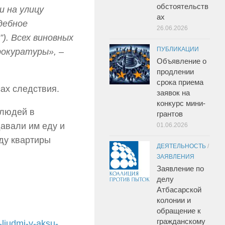
обстоятельств
и на улицу
ах
дебное
26.06.2026
). Всех виновных
ПУБЛИКАЦИИ
рокуратуры»,
–
Объявление о
продлении
срока приема
ах следствия.
заявок на
конкурс мини-
 людей в
грантов
авали им еду и
01.06.2026
ду квартиры
ДЕЯТЕЛЬНОСТЬ
/
ЗАЯВЛЕНИЯ
Заявление по
делу
Атбасарской
колонии и
обращение к
гражданскому
-ljudmi-v-aksu-