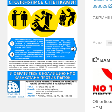
398029
СКРИНШ
Метки:
Ак
ВАМ 
Об отбор
НПМ