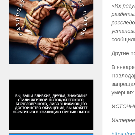
«Их регу
раздетым
расследо
установи
сообщили
Другие п
В январе
Павлодар
запрещал
умерших 
ИСТОЧН
Интерне
https://o