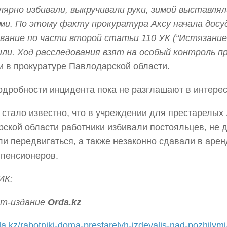
лярно избивали, выкручивали руки, зимой выставлял
и. По этому факту прокуратура Аксу начала досу
вание по части второй статьи 110 УК (“Истязание”
ли. Ход расследования взят на особый контроль п
 в прокуратуре Павлодарской области.
одробности инцидента пока не разглашают в интерес
 стало известно, что в учреждении для престарелых
ской области работники избивали постояльцев, не д
и передвигаться, а также незаконно сдавали в арен
пенсионеров.
ИК:
т-издание
Orda.kz
rda.kz/rabotniki-doma-prestarelyh-izdevalis-nad-pozhilymi