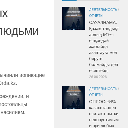
ых
ДЕЯТЕЛЬНОСТЬ
/
ОТЧЕТЫ
САУАЛНАМА:
 людьми
Қазақстандықт
ардың 64%-і
ешқандай
жағдайда
азаптауға жол
беруге
болмайды деп
есептейді
 выявили вопиющие
26.06.2026
rda.kz.
ДЕЯТЕЛЬНОСТЬ
/
ОТЧЕТЫ
реждении, и
ОПРОС: 64%
 постояльцы
казахстанцев
 насилием.
считают пытки
недопустимым
и при любых