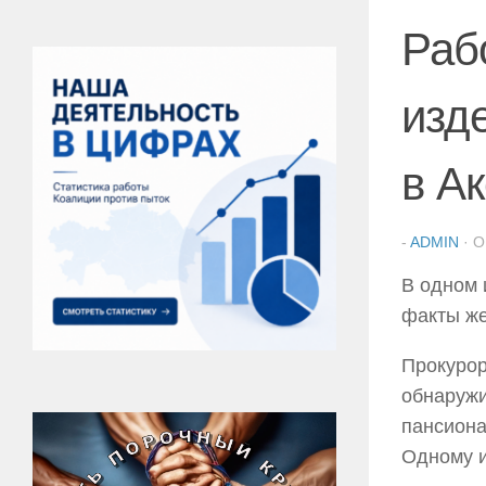
Раб
изд
в Ак
-
ADMIN
· 
В одном 
факты же
Прокурор
обнаружи
пансиона
Одному и