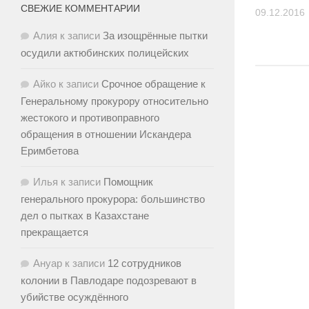
СВЕЖИЕ КОММЕНТАРИИ
09.12.2016
Алия
к записи
За изощрённые пытки
осудили актюбинских полицейских
Айко
к записи
Срочное обращение к
Генеральному прокурору относительно
жестокого и противоправного
обращения в отношении Искандера
Еримбетова
Илья
к записи
Помощник
генерального прокурора: большинство
дел о пытках в Казахстане
прекращается
Ануар
к записи
12 сотрудников
колонии в Павлодаре подозревают в
убийстве осуждённого