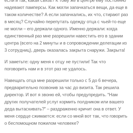
если и так, какая связь? К тому же в центре ему постоянно
надевают памперсы. Как могли запачкаться вещи, да еще в
таком количестве? А если запачкались, их что, стирают раз
в месяц? Случайно перепутать одежду отца с чьей-то еще
не могли – его держали одного. Именно держали: когда
единственный раз мне разрешили навестить его в здании
центра (всего на 2 минуты и в сопровождении делегации из
3 сотрудниц), дверь оказалась закрыта снаружи. Закрыта!
И заметьте: одну меня к отцу не пустили! Так что
поговорить нам и в этот раз не удалось.
Навещать отца мне разрешили только с 5 до 6 вечера,
предварительно позвонив за час до визита. Так решила
директор. И вот я звоню ей, чтобы предупредить. “Нам
других получателей услуг кормить полдником или вашего
деда вытаскивать?” – раздраженно кричит она в ответ. У
меня сердце сжимается: если со мной вот так, что говорить
о беспомощном пожилом человеке?