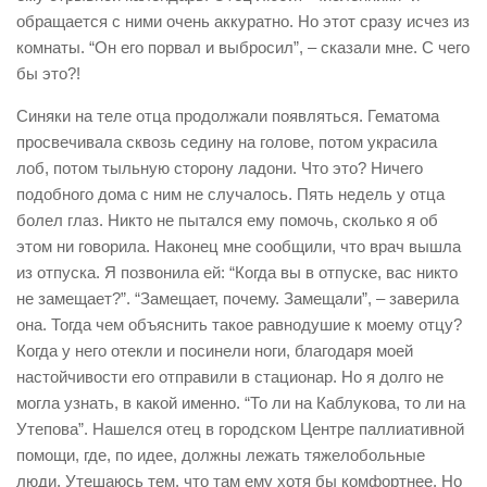
обращается с ними очень аккуратно. Но этот сразу исчез из
комнаты. “Он его порвал и выбросил”, – сказали мне. С чего
бы это?!
Синяки на теле отца продолжали появляться. Гематома
просвечивала сквозь седину на голове, потом украсила
лоб, потом тыльную сторону ладони. Что это? Ничего
подобного дома с ним не случалось. Пять недель у отца
болел глаз. Никто не пытался ему помочь, сколько я об
этом ни говорила. Наконец мне сообщили, что врач вышла
из отпуска. Я позвонила ей: “Когда вы в отпуске, вас никто
не замещает?”. “Замещает, почему. Замещали”, – заверила
она. Тогда чем объяснить такое равнодушие к моему отцу?
Когда у него отекли и посинели ноги, благодаря моей
настойчивости его отправили в стационар. Но я долго не
могла узнать, в какой именно. “То ли на Каблукова, то ли на
Утепова”. Нашелся отец в городском Центре паллиативной
помощи, где, по идее, должны лежать тяжелобольные
люди. Утешаюсь тем, что там ему хотя бы комфортнее. Но