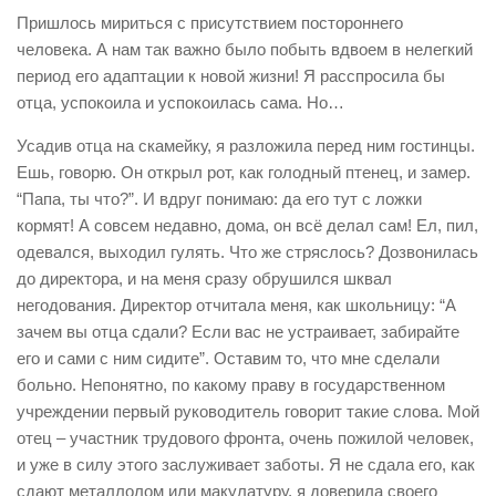
Пришлось мириться с присутствием постороннего
человека. А нам так важно было побыть вдвоем в нелегкий
период его адаптации к новой жизни! Я расспросила бы
отца, успокоила и успокоилась сама. Но…
Усадив отца на скамейку, я разложила перед ним гостинцы.
Ешь, говорю. Он открыл рот, как голодный птенец, и замер.
“Папа, ты что?”. И вдруг понимаю: да его тут с ложки
кормят! А совсем недавно, дома, он всё делал сам! Ел, пил,
одевался, выходил гулять. Что же стряслось? Дозвонилась
до директора, и на меня сразу обрушился шквал
негодования. Директор отчитала меня, как школьницу: “А
зачем вы отца сдали? Если вас не устраивает, забирайте
его и сами с ним сидите”. Оставим то, что мне сделали
больно. Непонятно, по какому праву в государственном
учреждении первый руководитель говорит такие слова. Мой
отец – участник трудового фронта, очень пожилой человек,
и уже в силу этого заслуживает заботы. Я не сдала его, как
сдают металлолом или макулатуру, я доверила своего