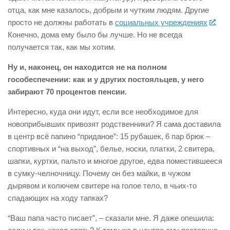
отца, как мне казалось, добрым и чутким людям. Другие
просто не должны работать в
социальных учреждениях
.
Конечно, дома ему было бы лучше. Но не всегда
получается так, как мы хотим.
Ну и, наконец, он находится не на полном
гособеспечении: как и у других постояльцев, у него
забирают 70 процентов пенсии.
Интересно, куда они идут, если все необходимое для
новоприбывших привозят родственники? Я сама доставила
в центр всё папино “приданое”: 15 рубашек, 6 пар брюк –
спортивных и “на выход”, белье, носки, платки, 2 свитера,
шапки, куртки, пальто и многое другое, едва поместившееся
в сумку-челночницу. Почему он без майки, в чужом
дырявом и колючем свитере на голое тело, в чьих-то
спадающих на ходу тапках?
“Ваш папа часто писает”, – сказали мне. Я даже опешила: