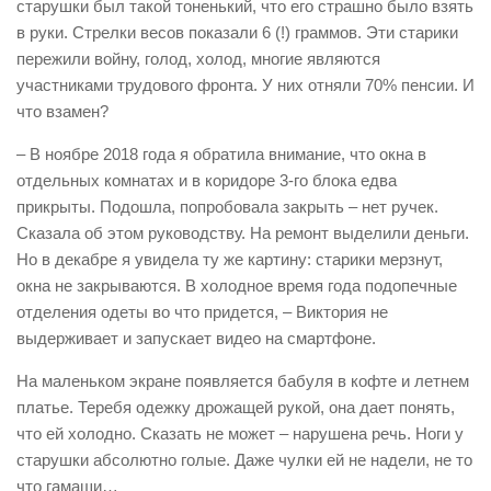
старушки был такой тоненький, что его страшно было взять
в руки. Стрелки весов показали 6 (!) граммов. Эти старики
пережили войну, голод, холод, многие являются
участниками трудового фронта. У них отняли 70% пенсии. И
что взамен?
– В ноябре 2018 года я обратила внимание, что окна в
отдельных комнатах и в коридоре 3-го блока едва
прикрыты. Подошла, попробовала закрыть – нет ручек.
Сказала об этом руководству. На ремонт выделили деньги.
Но в декабре я увидела ту же картину: старики мерзнут,
окна не закрываются. В холодное время года подопечные
отделения одеты во что придется, – Виктория не
выдерживает и запускает видео на смартфоне.
На маленьком экране появляется бабуля в кофте и летнем
платье. Теребя одежку дрожащей рукой, она дает понять,
что ей холодно. Сказать не может – нарушена речь. Ноги у
старушки абсолютно голые. Даже чулки ей не надели, не то
что гамаши…