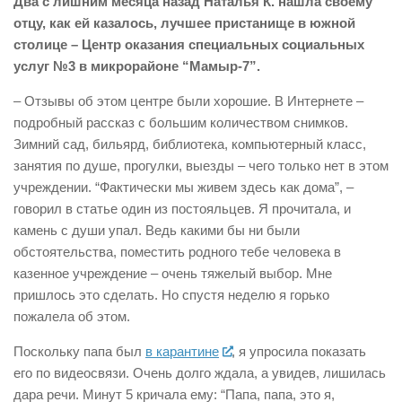
Два с лишним месяца назад Наталья К. нашла своему
отцу, как ей казалось, лучшее пристанище в южной
столице – Центр оказания специальных социальных
услуг №3 в микрорайоне “Мамыр-7”.
– Отзывы об этом центре были хорошие. В Интернете –
подробный рассказ с большим количеством снимков.
Зимний сад, бильярд, библиотека, компьютерный класс,
занятия по душе, прогулки, выезды – чего только нет в этом
учреждении. “Фактически мы живем здесь как дома”, –
говорил в статье один из постояльцев. Я прочитала, и
камень с души упал. Ведь какими бы ни были
обстоятельства, поместить родного тебе человека в
казенное учреждение – очень тяжелый выбор. Мне
пришлось это сделать. Но спустя неделю я горько
пожалела об этом.
Поскольку папа был
в карантине
, я упросила показать
его по видеосвязи. Очень долго ждала, а увидев, лишилась
дара речи. Минут 5 кричала ему: “Папа, папа, это я,