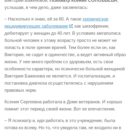
Виктории Баженовой.
Психиатр Ксения СОЛОВЬЕВА
,
услышав, в чем дело, даже засмеялась:
– Насколько я знаю, ей за 60. А такое
хроническое
рецидивирующее заболевание
, как шизофрения,
дебютирует у женщин до 40 лет. В условиях мегаполиса
больной человек к этому возрасту просто не может не
попасть в поле зрения врачей. Тем более если он, как
Виктория, не сидит в одиночестве, а ведет активный образ
жизни. У нее много проблем со здоровьем, есть свои
особенности характера, но психически больной женщиной
Виктория Баженова не является. И госпитализация, и
постановка диагноза осуществлялись с нарушением
правовых норм.
Ксения Сергеевна работала в Доме ветеранов. И хорошо
помнит этот период своей жизни. Вот ее впечатления.
– Я психиатр и, идя работать в это учреждение, была
готова ко всему. Но то, что увидела там, не входило ни в