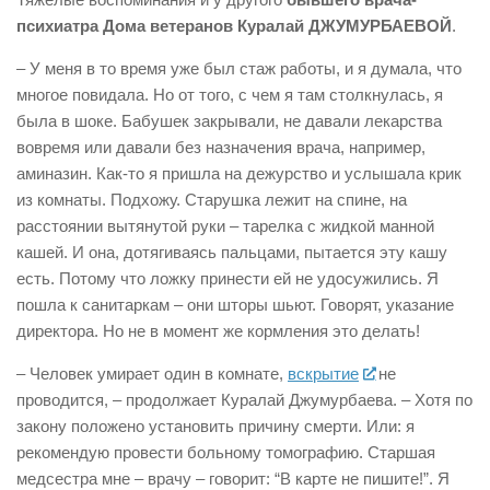
психиатра Дома ветеранов Куралай ДЖУМУРБАЕВОЙ
.
– У меня в то время уже был стаж работы, и я думала, что
многое повидала. Но от того, с чем я там столкнулась, я
была в шоке. Бабушек закрывали, не давали лекарства
вовремя или давали без назначения врача, например,
аминазин. Как-то я пришла на дежурство и услышала крик
из комнаты. Подхожу. Старушка лежит на спине, на
расстоянии вытянутой руки – тарелка с жидкой манной
кашей. И она, дотягиваясь пальцами, пытается эту кашу
есть. Потому что ложку принести ей не удосужились. Я
пошла к санитаркам – они шторы шьют. Говорят, указание
директора. Но не в момент же кормления это делать!
– Человек умирает один в комнате,
вскрытие
не
проводится, – продолжает Куралай Джумурбаева. – Хотя по
закону положено установить причину смерти. Или: я
рекомендую провести больному томографию. Старшая
медсестра мне – врачу – говорит: “В карте не пишите!”. Я