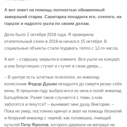
А вот зовет на помощь полностью обнаженный
замерзший старик. Санитарка посадила его, слепого, на
горшок и надолго ушла по своим делам.
Дело было 2 октября 2018 года. Я проверила:
отопительный сезон в 2018-м начался 15 октября. В
социальные объекты стали подавать тепло с 12-го числа.
А вот – старушку закрыли в комнате. Все ушли на концерт,
а она безуспешно стучит и стучит в свою дверь…
– В центре есть штатные психологи, но инвалид-
колясочник
Федор Душин
незадолго до смерти резал себе
вены. В прошлом году выбросился из окна и погиб инвалид
Батырбеков. Разве такое случается с теми, о ком
заботятся и пекутся? – вынимает мне душу Виктория. –
Пока не умер, постоянно кричал и звал на помощь безногий
и безрукий инвалид с черной, как головешка, гниющей
культей
Петр Фролов
, которого держали на матраце на