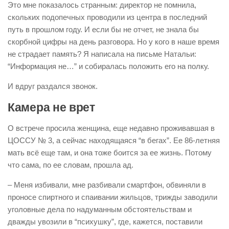
Это мне показалось странным: директор не помнила,
скольких подопечных проводили из центра в последний
путь в прошлом году. И если бы не отчет, не знала бы
скорбной цифры на день разговора. Но у кого в наше время
не страдает память? Я написала на письме Натальи:
“Информация не…” и собиралась положить его на полку.
И вдруг раздался звонок.
Камера не врет
О встрече просила женщина, еще недавно проживавшая в
ЦОССУ № 3, а сейчас находящаяся “в бегах”. Ее 86-летняя
мать всё еще там, и она тоже боится за ее жизнь. Потому
что сама, по ее словам, прошла ад.
– Меня избивали, мне разбивали смартфон, обвиняли в
проносе спиртного и спаивании жильцов, трижды заводили
уголовные дела по надуманным обстоятельствам и
дважды увозили в “психушку”, где, кажется, поставили