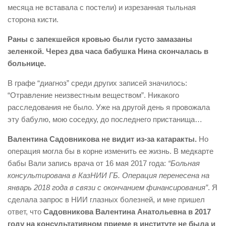
месяца не вставала с постели) и изрезанная тыльная
сторона кисти.
Раны с запекшейся кровью были густо замазаны
зеленкой. Через два часа бабушка Нина скончалась в
больнице.
В графе “диагноз” среди других записей значилось:
“Отравление неизвестным веществом”. Никакого
расследования не было. Уже на другой день я провожала
эту бабулю, мою соседку, до последнего пристанища…
Валентина Садовникова не видит из-за катаракты.
Но
операция могла бы в корне изменить ее жизнь. В медкарте
бабы Вали запись врача от 16 мая 2017 года:
“Больная
консультирована в КазНИИ ГБ. Операция перенесена на
январь 2018 года в связи с окончанием финансирования”
. Я
сделала запрос в НИИ глазных болезней, и мне пришел
ответ, что
Садовникова Валентина Анатольевна в 2017
году на консультативном приеме в институте не была и