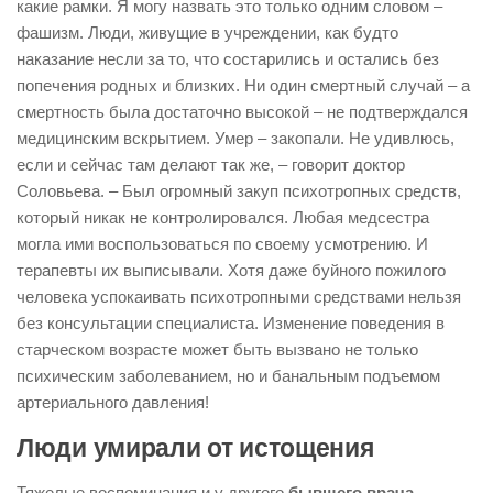
какие рамки. Я могу назвать это только одним словом –
фашизм. Люди, живущие в учреждении, как будто
наказание несли за то, что состарились и остались без
попечения родных и близких. Ни один смертный случай – а
смертность была достаточно высокой – не подтверждался
медицинским вскрытием. Умер – закопали. Не удивлюсь,
если и сейчас там делают так же, – говорит доктор
Соловьева. – Был огромный закуп психотропных средств,
который никак не контролировался. Любая медсестра
могла ими воспользоваться по своему усмотрению. И
терапевты их выписывали. Хотя даже буйного пожилого
человека успокаивать психотропными средствами нельзя
без консультации специалиста. Изменение поведения в
старческом возрасте может быть вызвано не только
психическим заболеванием, но и банальным подъемом
артериального давления!
Люди умирали от истощения
Тяжелые воспоминания и у другого
бывшего врача-