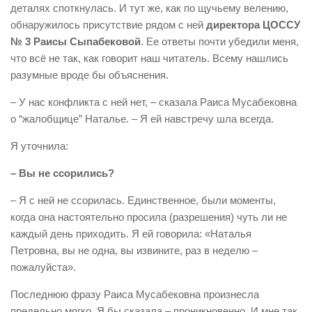
деталях споткнулась. И тут же, как по щучьему велению,
обнаружилось присутствие рядом с ней
директора ЦОССУ
№ 3 Раисы Сыпабековой
. Ее ответы почти убедили меня,
что всё не так, как говорит наш читатель. Всему нашлись
разумные вроде бы объяснения.
– У нас конфликта с ней нет, – сказала Раиса Мусабековна
о “жалобщице” Наталье. – Я ей навстречу шла всегда.
Я уточнила:
– Вы не ссорились?
– Я с ней не ссорилась. Единственное, были моменты,
когда она настоятельно просила (разрешения) чуть ли не
каждый день приходить. Я ей говорила: «Наталья
Петровна, вы не одна, вы извините, раз в неделю –
пожалуйста».
Последнюю фразу Раиса Мусабековна произнесла
предельно мягко. Я бы сказала – проникновенно. И мне так