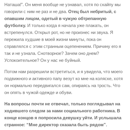
Наташа!”. Он меня вообще не узнавал, хотя по скайпу мы
говорили с ним не раз и не два.
Отец был небритый, с
опавшим лицом, одетый в чужую обтрепанную
футболку.
И только когда я начала уже плакать, он
встрепенулся. Открыл рот, но не произнес ни звука. Я
пережила худшие в моей жизни минуты, пока он
справлялся с этим странным оцепенением. Причину его я
так и не узнала. Снотворное? Зачем оно днем?
Успокоительное? Он у нас не буйный.
Потом нам разрешили встретиться, и я увидела, что моего
подвижного и активного папу везут ко мне на коляске, хотя
он нормально передвигался сам, опираясь на трость. Что
он опять в чужой одежде и обуви.
На вопросы почти не отвечал, только поглядывал на
ходившего следом за нами социального работника. В
конце концов я попросила девушку уйти. И услышала
странное: “Мне директор сказала быть рядом”.