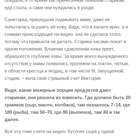
обедали, в то время как принесенная лежачим старикам
еда стыла, а сами они нуждались в уходе.
Санитарка, пришедшая подмывать маму, даже не
попыталась осушить ей кожу. Видя, что в палате врач, а я
снимаю происходящее на видео, она не сделала этого,
потому что привыкла не делать. Старики часами лежат в
одном положении. Влажная сдавленная кожа преет,
образуются глубокие язвы. За время моего вынужденного
отсутствия у мамы появились пролежни на локтях, пятках,
в области крестца и ягодиц, в том числе III, запущенной,
стадии, – вела свой страшный счет Виктория.
Видя, какие мизерные порции продуктов дают
старикам, она решила их взвесить. Где должно быть 20
граммов (сыр, масло, колбаса), там оказалось 7–14, где
180 (рыба), там 50–70, где 80 (выпечка), там 40 и так
далее.
Всё это тоже снято на видео. Кусочек сыра у одной