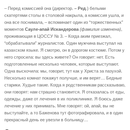
– Перед комиссией она (директор.
– Ред
.) белыми
скатертями столы в столовой накрыла, а комиссия ушла, и
она все поснимала, – вспоминает один из “торжественных”
моментов
Сауле-апай Искандерова
(фамилия изменена)
,
проживающая в ЦОССУ № 3. – Когда аким приезжал,
“обрабатывали” журналистов. Один мужчина выступал на
казахском языке. Я смотрю, он в дорогом костюме. Потом у
него спросила: вы здесь живете? Он говорит: нет. Есть
подготовленные несколько человек, которые выступают.
Одна выскочила: мы, говорит, тут как у Христа за пазухой.
Несколько комнат покажут получше, и им верят… Бедные
старики. Худые такие. Когда я родственникам рассказываю,
они говорят: нам страшно становится. Я отказалась от еды,
одежды, даже от лечения в их поликлинике. Я боюсь даже
лечение у них принимать. Мне говорят: ой, апай, вы не
выступайте, а то Баженова тут фотографировала, и в один
прекрасный день ее увезли в больницу…