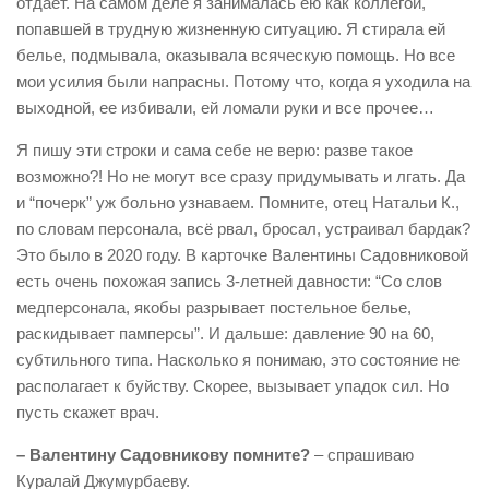
отдает. На самом деле я занималась ею как коллегой,
попавшей в трудную жизненную ситуацию. Я стирала ей
белье, подмывала, оказывала всяческую помощь. Но все
мои усилия были напрасны. Потому что, когда я уходила на
выходной, ее избивали, ей ломали руки и все прочее…
Я пишу эти строки и сама себе не верю: разве такое
возможно?! Но не могут все сразу придумывать и лгать. Да
и “почерк” уж больно узнаваем. Помните, отец Натальи К.,
по словам персонала, всё рвал, бросал, устраивал бардак?
Это было в 2020 году. В карточке Валентины Садовниковой
есть очень похожая запись 3-летней давности: “Со слов
медперсонала, якобы разрывает постельное белье,
раскидывает памперсы”. И дальше: давление 90 на 60,
субтильного типа. Насколько я понимаю, это состояние не
располагает к буйству. Скорее, вызывает упадок сил. Но
пусть скажет врач.
– Валентину Садовникову помните?
– спрашиваю
Куралай Джумурбаеву.