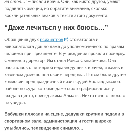
на стол…”
– писали врачи. Они, как никто другой, умеют
подавлять эмоции, но обратите внимание, сколько
восклицательных знаков в тексте этого документа.
“Даже лечиться у них боюсь…”
Обращение двух
психиатров
, стоматолога и
невропатолога дошло даже до уполномоченного по правам
человека при Президенте. В учреждении провели проверку.
Сменился директор. Им стала Раиса Сыпабекова. Она
рассталась с четверкой неравнодушных врачей, и жизнь в
казенном доме пошла своим чередом… Потом были другие
комиссии, предпраздничный визит судей Бостандыкского
районного суда, которые даже сфотографировались у
входа в центр, приезд акима Алматы. Никто ничего плохого
не увидел.
Бабушки плясали на сцене, дедушки крутили педали в
спортивном зале, администрация и гости широко
улыбались, телевидение снимало…