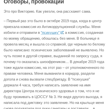
Оговоры, провокации
Это про Викторию. Как увезли, она расскажет сама.
– Первый раз это было в октябре 2019 года, когда в центр
приехала комиссия из Антикоррупционной службы. Меня
избили и отправили в
“психушку”
, а комиссия, созданная
по моему обращению, обошлась без меня. В больнице я
провела месяц и вышла со справкой, где черным по белому
было написано: психических заболеваний не выявлено. Но
чуть позже в другой справке, выданной по запросу суда, я
почему-то оказалась шизофреником… В декабре 2019 года
тоже ждали комиссию, на этот раз – от уполномоченного по
правам человека. Меня выманили в коридор, раздели
догола и снова вызвали спецбригаду. В “психушке”
держали 4 часа, требуя написать заявление на имя
директора Центра психического здоровья о том, что я не
буду проживать в ЦОССУ № 3. Не видя другого выхода, я
написала под диктовку это заявление. Но на крыльце меня
снова подхватили под руки санитары и доставили… в