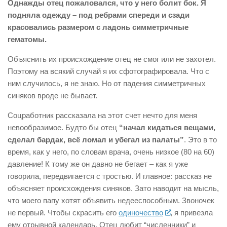
Однажды отец пожаловался, что у него болит бок. Я
подняла одежду – под ребрами спереди и сзади
красовались размером с ладонь симметричные
гематомы.
Объяснить их происхождение отец не смог или не захотел.
Поэтому на всякий случай я их сфотографировала. Что с
ним случилось, я не знаю. Но от падения симметричных
синяков вроде не бывает.
Соцработник рассказала на этот счет нечто для меня
невообразимое. Будто бы отец
“начал кидаться вещами,
сделал бардак, всё ломал и убегал из палаты”
. Это в то
время, как у него, по словам врача, очень низкое (80 на 60)
давление! К тому же он давно не бегает – как я уже
говорила, передвигается с тростью. И главное: рассказ не
объясняет происхождения синяков. Зато наводит на мысль,
что моего папу хотят объявить недееспособным. Звоночек
не первый. Чтобы скрасить его
одиночество
, я привезла
ему отрывной календарь. Отец любит “численники” и