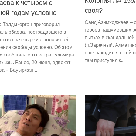
Колония ЛА 155/
аева к четырем с
своя?
ной годам условно
Саид Азимходжаев – о
а Талдыкорган приговорил
героев нашумевших ро
атырбаева, пострадавшего в
пытках в скандальной
 пыток, к четырем с половиной
(п.Заречный, Алматинс
ения свободы условно. Об этом
еще находится в той ж
» сообщила его сестра Гульмира
там приступил к...
кызы. Ранее, 20 июня, адвокат
а – Бауыржан...