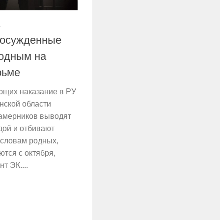
1
: осужденные
одным на
рьме
ющих наказание в РУ
нской области
окамерников выводят
дой и отбивают
 словам родных,
ются с октября,
т ЭК....