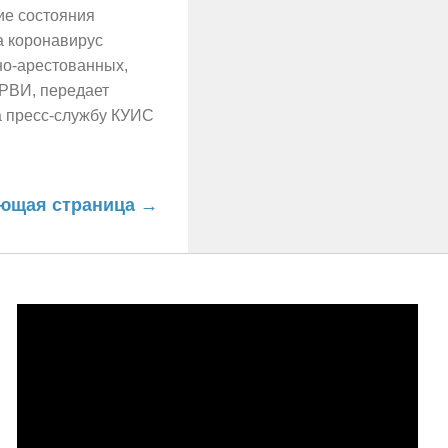
ие состояния
а коронавирус
но-арестованных,
РВИ, передает
на пресс-службу КУИС
ющая страница →