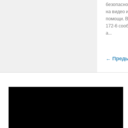
безопасно
на видео 
помощи. В
172-6 сооб
а...
← Преды