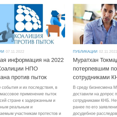
ИИ
07.11.2022
ПУБЛИКАЦИИ
02.11.202
ая информация на 2022
Муратхан Токма
 Коалиции НПО
потерпевшим по
тана против пыток
сотрудниками К
 события и их последствия, в
В среду бизнесмена М
 массовое применение пыток
доставили на допрос п
всей стране к задержанным и
сотрудниками КНБ. Н
нным реальным и
ранее по его заявлен
аемым участникам протестов и
досудебное расследов