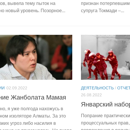
ов, вывела тему пыток на
признан потерпевшим
о новый уровень. Позорное...
супруга Токмади –...
ИИ
02.09.2022
ДЕЯТЕЛЬНОСТЬ
/
ОТЧЕ
26.08.2022
ние Жанболата Мамая
Январский набо
но, я уже полгода нахожусь в
Попрание практически
ном изоляторе Алматы. За это
процессуальных прав,
аких угроз либо насилия в