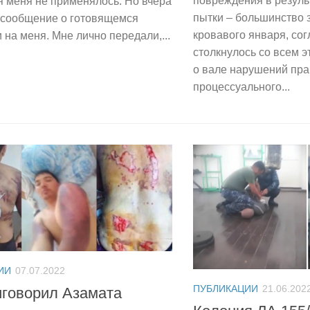
повреждения в резуль
 меня не применялось. Но вчера
пытки – большинство 
 сообщение о готовящемся
кровавого января, со
 на меня. Мне лично передали,...
столкнулось со всем э
о вале нарушений пра
процессуального...
ИИ
07.07.2022
ПУБЛИКАЦИИ
21.06.202
иговорил Азамата