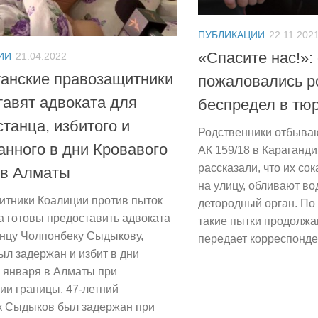
ПУБЛИКАЦИИ
22.11.202
«Спасите нас!»
ИИ
21.04.2022
танские правозащитники
пожаловались р
тавят адвоката для
беспредел в тю
танца, избитого и
Родственники отбыва
анного в дни Кровавого
АК 159/18 в Караганди
рассказали, что их с
 в Алматы
на улицу, обливают во
тники Коалиции против пыток
детородный орган. По
а готовы предоставить адвоката
такие пытки продолжа
нцу Чолпонбеку Сыдыкову,
передает корреспонден
ыл задержан и избит в дни
 января в Алматы при
ии границы. 47-летний
к Сыдыков был задержан при