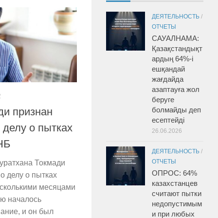
ДЕЯТЕЛЬНОСТЬ
/
ОТЧЕТЫ
САУАЛНАМА:
Қазақстандықт
ардың 64%-і
ешқандай
жағдайда
азаптауға жол
2
беруге
болмайды деп
ди признан
есептейді
 делу о пытках
26.06.2026
НБ
ДЕЯТЕЛЬНОСТЬ
/
ОТЧЕТЫ
уратхана Токмади
ОПРОС: 64%
о делу о пытках
казахстанцев
есколькими месяцами
считают пытки
ию началось
недопустимым
ание, и он был
и при любых