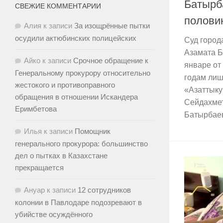
Батырб
СВЕЖИЕ КОММЕНТАРИИ
полови
Алия
к записи
За изощрённые пытки
осудили актюбинских полицейских
Суд город
Азамата Б
Айко
к записи
Срочное обращение к
январе от
Генеральному прокурору относительно
годам лиш
жестокого и противоправного
«Азаттыку
обращения в отношении Искандера
Сейдахмет
Еримбетова
Батырбаев
Илья
к записи
Помощник
генерального прокурора: большинство
дел о пытках в Казахстане
прекращается
Ануар
к записи
12 сотрудников
колонии в Павлодаре подозревают в
убийстве осуждённого