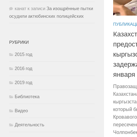
канат
к записи
За изощрённые пытки
осудили актюбинских полицейских
ПУБЛИКАЦ
Казахс
РУБРИКИ
предос
кыргызс
2015 год
задерж
2016 год
января
2019 год
Правозащи
Казахстан
Библиотека
кыргызста
который б
Видео
Кровавого
Деятельность
пересечен
Чолпонбе