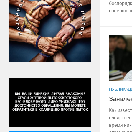
беспорядк
совершенн
ПУБЛИКАЦ
Заявле
Как извест
следствен
время ник