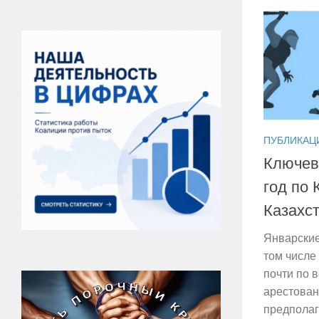
ПУБЛИКАЦ
Ключев
год по
Казахс
Январские
том числе
почти по 
арестова
предполаг