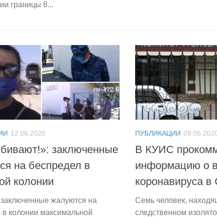
ии границы 8...
ИИ
12.06.2020
ПУБЛИКАЦИИ
09.06.202
збивают!»: заключенные
В КУИС проком
ся на беспредел в
информацию о 
ой колонии
коронавируса в
 заключенные жалуются на
Семь человек, находя
 в колонии максимальной
следственном изолято