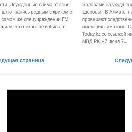
сти. Осужденные снимают себя
жалобами на ухудшен
и шлют запись родным с криком о
здоровья. В Алматы н
 самом же спецучреждении ГМ
проверяют следствен
щили, что никого не избивают,
имеющих симптомы О
Today.kz со ссылкой 
МВД РК. «7 июня 7...
дущая страница
Следу