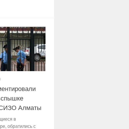
0
ментировали
вспышке
 СИЗО Алматы
щиеся в
ре, обратились с