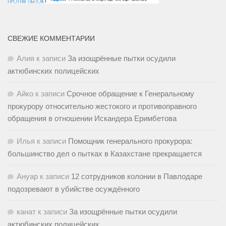
СВЕЖИЕ КОММЕНТАРИИ
Алия
к записи
За изощрённые пытки осудили
актюбинских полицейских
Айко
к записи
Срочное обращение к Генеральному
прокурору относительно жестокого и противоправного
обращения в отношении Искандера Еримбетова
Илья
к записи
Помощник генерального прокурора:
большинство дел о пытках в Казахстане прекращается
Ануар
к записи
12 сотрудников колонии в Павлодаре
подозревают в убийстве осуждённого
канат
к записи
За изощрённые пытки осудили
актюбинских полицейских