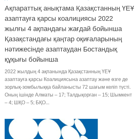
Ақпараттық анықтама Қазақстанның ҮЕҰ
азаптауға қарсы коалициясы 2022
жылғы 4 ақпандағы жағдай бойынша
Қазақстандағы қаңтар оқиғаларының
нәтижесінде азаптаудан Бостандық
құқығы бойынша
2022 жылдың 4 ақпанында Қазақстанның ҮЕҰ
азаптауға қарсы Коалициясына азаптау және өзге де
зорлық-зомбылыққа байланысты 72 шағым келіп түсті.
Оның ішінде Алматы – 17; Талдықорған – 15; Шымкент
– 4; ШҚО – 5; БҚО...