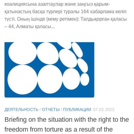
коалициясына азаптаулар және заңсыз қарым-
қатынастың басқа түрлері туралы 164 хабарлама келіп
түсті. Оның ішінде (кему ретімен): Талдықорған қаласы
– 44, Алматы қаласы...
ДЕЯТЕЛЬНОСТЬ
/
ОТЧЕТЫ
/
ПУБЛИКАЦИИ
07.02.2022
Briefing on the situation with the right to the
freedom from torture as a result of the