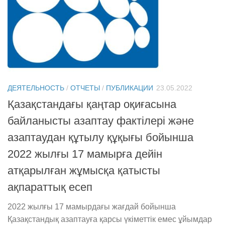
ДЕЯТЕЛЬНОСТЬ
/
ОТЧЕТЫ
/
ПУБЛИКАЦИИ
23.05.2022
Қазақстандағы қаңтар оқиғасына
байланысты азаптау фактілері және
азаптаудан құтылу құқығы бойынша
2022 жылғы 17 мамырға дейін
атқарылған жұмысқа қатысты
ақпараттық есеп
2022 жылғы 17 мамырдағы жағдай бойынша
Қазақстандық азаптауға қарсы үкіметтік емес ұйымдар