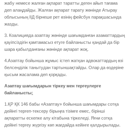
жабу немесе жалған ақпарат таратты деген айып тағама
деп алаңдайды. Жалған ақпарат тарату жөнінде Атырау
облысының ІІД бірнеше рет өзінің фейсбук парақшасында
жазды.
3. Коалицияда азаптау жөнінде шағымданған азаматтардың
қауіпсіздігін қамтамасыз етуге байланысты қандай да бір
шара қабылданғаны жөнінде ақпарат жоқ.
4.Азаптау бойынша жұмыс істеп жатқан адвокаттардың өзі
белсенділік танытудан тартыншақтайды. Олар да өздеріне
қысым жасалама деп қорқады.
Азаптау шағымдарын тіркеу мен тергеулерге
байланысты
:
1.ҚР ҚК 146 бабы «Азаптау» бойынша шағымдары сотқа
дейінгі тергеп-тексеру бірыңға тізімге емес, бірінші
ақпаратты ескепке алу кітабына тіркеледі. Яғни сотқа
дейінгі тергеу жүргізу көп жағдайда кейінге қалдырылады.