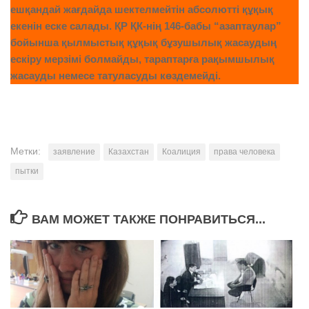
ешқандай жағдайда шектелмейтін абсолютті құқық
екенін еске салады. ҚР ҚК-нің 146-бабы “азаптаулар”
бойынша қылмыстық құқық бұзушылық жасаудың
ескіру мерзімі болмайды, тараптарға рақымшылық
жасауды немесе татуласуды көздемейді.
Метки:
заявление
Казахстан
Коалиция
права человека
пытки
ВАМ МОЖЕТ ТАКЖЕ ПОНРАВИТЬСЯ...