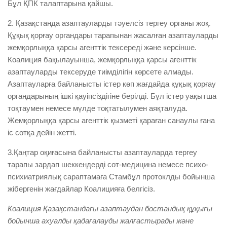
Бұл ҚПК талаптарына қайшы.
2. Қазақстанда азаптауларды тәуелсіз тергеу органы жоқ.
Құқық қорғау органдары тарапынан жасалған азаптауларды
жемқорлыққа қарсы агенттік тексереді және керсінше.
Коалиция бақылауынша, жемқорлыққа қарсы агенттік
азаптауларды тексеруде тиімділігін көрсете алмады.
Азаптауларға байланысты істер көп жағдайда құқық қорғау
органдарының ішкі қауіпсіздігіне берілді. Бұл істер уақытша
тоқтаумен немесе мүлде тоқтатылумен аяқталуда.
Жемқорлыққа қарсы агенттік қызметі қараған санаулы ғана
іс сотқа дейін жетті.
3.Қаңтар оқиғасына байланысты азаптауларда тергеу
тарапы зардап шеккендерді сот-медицина немесе психо-
психиатриялық сараптамаға Стамбұл протоклды бойынша
жібергенін жағдайлар Коалицияға белгісіз.
Коалиция Қазақстандағы азаптаудан бостандық құқығы
бойынша ахуалды қадағалауды жалғастырады және