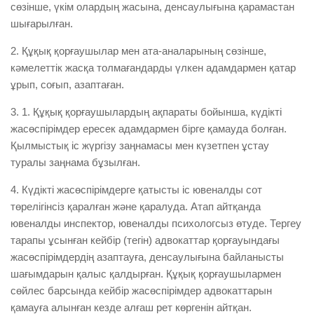
сөзінше, үкім олардың жасына, денсаулығына қарамастан
шығарылған.
2. Құқық қорғаушылар мен ата-аналарының сөзінше,
кәмелеттік жасқа толмағандарды үлкен адамдармен қатар
ұрып, соғып, азаптаған.
3. 1. Құқық қорғаушылардың ақпараты бойынша, күдікті
жасөспірімдер ересек адамдармен бірге қамауда болған.
Қылмыстық іс жүргізу заңнамасы мен күзетпен ұстау
туралы заңнама бұзылған.
4. Күдікті жасөспірімдерге қатысты іс ювеналды сот
төрелігінсіз қаралған және қаралуда. Атап айтқанда
ювеналды инспектор, ювеналды психологсыз өтуде. Тергеу
тарапы ұсынған кейбір (тегін) адвокаттар қорғауындағы
жасөспірімдердің азаптауға, денсаулығына байланысты
шағымдарын қалыс қалдырған. Құқық қорғаушылармен
сөйлес барсында кейбір жасөспірімдер адвокаттарын
қамауға алынған кезде алғаш рет көргенін айтқан.