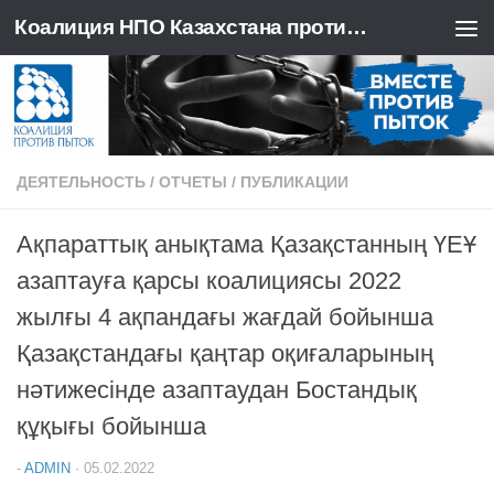
Коалиция НПО Казахстана против пыток
Перейти к содержимому
ДЕЯТЕЛЬНОСТЬ
/
ОТЧЕТЫ
/
ПУБЛИКАЦИИ
Ақпараттық анықтама Қазақстанның ҮЕҰ
азаптауға қарсы коалициясы 2022
жылғы 4 ақпандағы жағдай бойынша
Қазақстандағы қаңтар оқиғаларының
нәтижесінде азаптаудан Бостандық
құқығы бойынша
-
ADMIN
·
05.02.2022