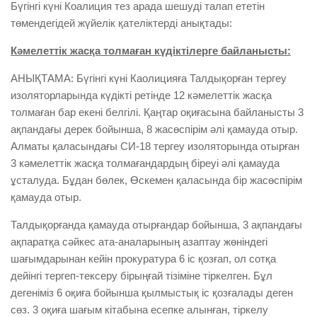
Бүгінгі күні Коалиция тез арада шешуді талап ететін
төмендегідей жүйелік қателіктерді анықтады:
Кәмелеттік жасқа толмаған күдіктілерге байланысты
:
АНЫҚТАМА: Бүгінгі күні Каолицияға Талдықорған тергеу
изоляторларында күдікті ретінде 12 кәмелеттік жасқа
толмаған бар екені белгілі. Қаңтар оқиғасына байланысты 3
ақпандағы дерек бойынша, 8 жасөспірім әлі қамауда отыр.
Алматы қаласындағы СИ-18 тергеу изоляторында отырған
3 кәмелеттік жасқа толмағандардың біреуі әлі қамауда
ұсталуда. Бұдан бөлек, Өскемен қаласында бір жасөспірім
қамауда отыр.
Талдықорғанда қамауда отырғандар бойынша, 3 ақпандағы
ақпаратқа сәйкес ата-аналарының азаптау жөніндегі
шағымдарынан кейін прокуратура 6 іс қозғап, ол сотқа
дейінгі тергеп-тексеру бірыңғай тізіміне тіркелген. Бұл
дегеніміз 6 оқиға бойынша қылмыстық іс қозғалады деген
сөз. 3 оқиға шағым кітабына есепке алынған, тіркелу