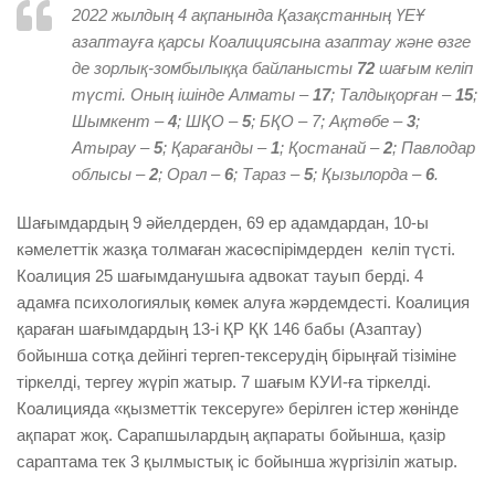
2022 жылдың 4 ақпанында Қазақстанның ҮЕҰ
азаптауға қарсы Коалициясына азаптау және өзге
де зорлық-зомбылыққа байланысты
72
шағым келіп
түсті. Оның ішінде Алматы –
17
; Талдықорған –
15
;
Шымкент –
4
; ШҚО –
5
; БҚО – 7; Ақтөбе –
3
;
Атырау –
5
; Қарағанды –
1
; Қостанай –
2
; Павлодар
облысы –
2
; Орал –
6
; Тараз –
5
; Қызылорда –
6
.
Шағымдардың 9 әйелдерден, 69 ер адамдардан, 10-ы
кәмелеттік жазқа толмаған жасөспірімдерден келіп түсті.
Коалиция 25 шағымданушыға адвокат тауып берді. 4
адамға психологиялық көмек алуға жәрдемдесті. Коалиция
қараған шағымдардың 13-і ҚР ҚК 146 бабы (Азаптау)
бойынша сотқа дейінгі тергеп-тексерудің бірыңғай тізіміне
тіркелді, тергеу жүріп жатыр. 7 шағым КУИ-ға тіркелді.
Коалицияда «қызметтік тексеруге» берілген істер жөнінде
ақпарат жоқ. Сарапшылардың ақпараты бойынша, қазір
сараптама тек 3 қылмыстық іс бойынша жүргізіліп жатыр.