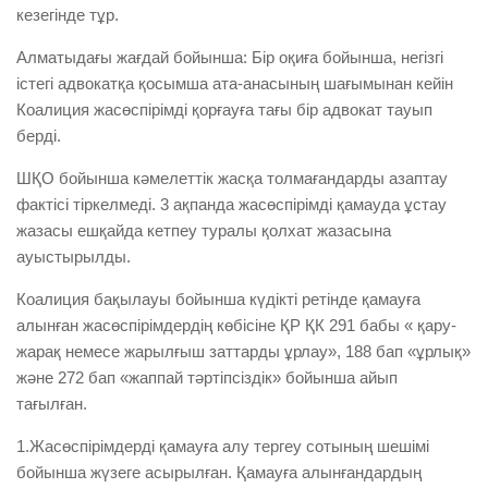
кезегінде тұр.
Алматыдағы жағдай бойынша: Бір оқиға бойынша, негізгі
істегі адвокатқа қосымша ата-анасының шағымынан кейін
Коалиция жасөспірімді қорғауға тағы бір адвокат тауып
берді.
ШҚО бойынша кәмелеттік жасқа толмағандарды азаптау
фактісі тіркелмеді. 3 ақпанда жасөспірімді қамауда ұстау
жазасы ешқайда кетпеу туралы қолхат жазасына
ауыстырылды.
Коалиция бақылауы бойынша күдікті ретінде қамауға
алынған жасөспірімдердің көбісіне ҚР ҚК 291 бабы « қару-
жарақ немесе жарылғыш заттарды ұрлау», 188 бап «ұрлық»
және 272 бап «жаппай тәртіпсіздік» бойынша айып
тағылған.
1.Жасөспірімдерді қамауға алу тергеу сотының шешімі
бойынша жүзеге асырылған. Қамауға алынғандардың