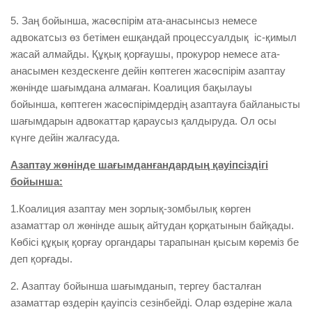
5. Заң бойынша, жасөспірім ата-анасынсыз немесе
адвокатсыз өз бетімен ешқандай процессуалдық іс-қимыл
жасай алмайды. Құқық қорғаушы, прокурор немесе ата-
анасымен кездескенге дейін көптеген жасөспірім азаптау
жөнінде шағымдана алмаған. Коалиция бақылауы
бойынша, көптеген жасөспірімдердің азаптауға байланысты
шағымдарын адвокаттар қараусыз қалдыруда. Ол осы
күнге дейін жалғасуда.
Азаптау жөнінде шағымданғандардың қауіпсіздігі
бойынша:
1.Коалиция азаптау мен зорлық-зомбылық көрген
азаматтар ол жөнінде ашық айтудан қорқатынын байқады.
Көбісі құқық қорғау органдары тарапынан қысым көреміз бе
деп қорғады.
2. Азаптау бойынша шағымданып, тергеу басталған
азаматтар өздерін қауіпсіз сезінбейді. Олар өздеріне жала