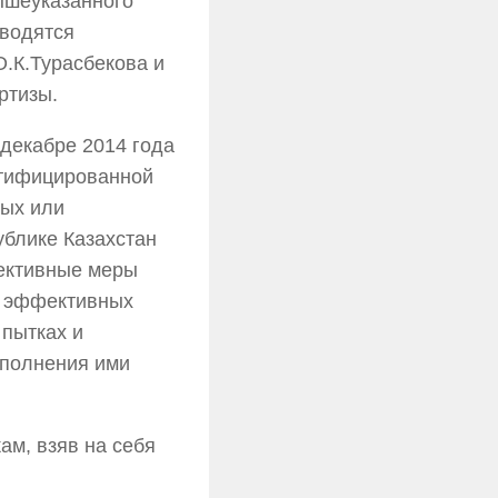
вышеуказанного
оводятся
О.К.Турасбекова и
ртизы.
декабре 2014 года
атифицированной
ных или
ублике Казахстан
фективные меры
я эффективных
 пытках и
ыполнения ими
ам, взяв на себя