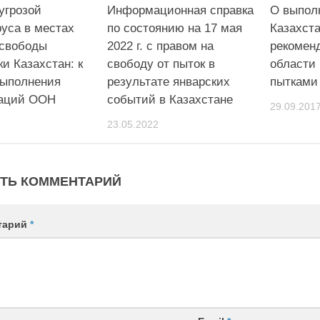
угрозой
Информационная справка
О выпол
уса в местах
по состоянию на 17 мая
Казахст
свободы
2022 г. с правом на
рекомен
и Казахстан: к
свободу от пыток в
области
выполнения
результате январских
пытками
аций ООН
событий в Казахстане
29.09.201
23.05.2022
ТЬ КОММЕНТАРИЙ
тарий
*