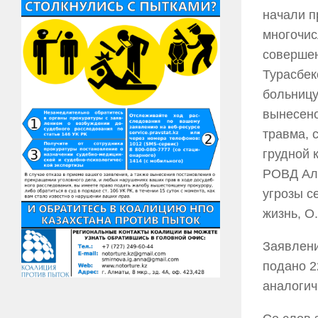
начали п
многочис
совершен
Турасбек
больницу
вынесено
травма, 
грудной 
РОВД Ала
угрозы с
жизнь, О
Заявлени
подано 2
аналогич