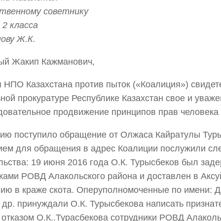
ственному советнику
2 класса
нову Ж.К.
ый Жакип Кажманович,
 НПО Казахстана против пыток («Коалиция») свидет
ной прокуратуре Республике Казахстан свое и уваже
довательное продвижение принципов прав человека 
ию поступило обращение от Олжаса Кайратулы Турыс
ием для обращения в адрес Коалиции послужили с
льства: 19 июня 2016 года О.К. Турысбеков был зад
ками РОВД Алакольского района и доставлен в Акс
ию в краже скота. Оперуполномоченные по имени: Д
 др. принуждали О.К. Турысбекова написать признат
с отказом О.К..Турасбекова сотрудники РОВД Алакол