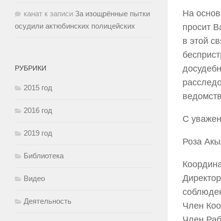
На основ
канат
к записи
За изощрённые пытки
осудили актюбинских полицейских
просит В
в этой с
бесприст
досудебн
РУБРИКИ
расследо
2015 год
ведомств
2016 год
С уважен
2019 год
Роза Акы
Библиотека
Координа
Директор
Видео
соблюде
Деятельность
Член Коо
Член Раб