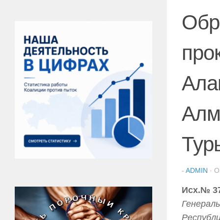
Обр
про
Ала
Алм
Тур
-
ADMIN
· 
Исх.№ 37
Генераль
Республ