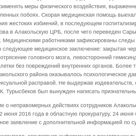
рименять меры физического воздействия, выраженн
ленных побоях. Скорая медицинская помощь выехал
ия жестоких избиений, в последующем госпитализир
ова в Алакольскую ЦРБ, после чего переведен Сар
. Медицинскими работниками зафиксированы следы 
 следующее медицинское заключение: закрытая чер
сотрясение головного мозга, левосторонний гемисин
клетки без повреждений внутренних органов. Более 
кольского района оказывалось психологическое да
ексуальной расправой. Не выдержав издевательств, 
.К. Турысбеков был вынужден написать признательны
е о неправомерных действиях сотрудников Алаколь
2 июня 2016 года в областную прокуратуру, 24 июня
ное заявление с дополнительной информацией по с