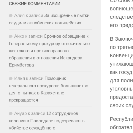
Со слов 
СВЕЖИЕ КОММЕНТАРИИ
вопиющег
Алия
к записи
За изощрённые пытки
следстве
осудили актюбинских полицейских
его пред
Айко
к записи
Срочное обращение к
В Заключ
Генеральному прокурору относительно
по треть
жестокого и противоправного
Конвенци
обращения в отношении Искандера
унижающи
Еримбетова
как госу
Илья
к записи
Помощник
для полн
генерального прокурора: большинство
уголовны
дел о пытках в Казахстане
предоста
прекращается
своих сл
Ануар
к записи
12 сотрудников
Республи
колонии в Павлодаре подозревают в
обязател
убийстве осуждённого