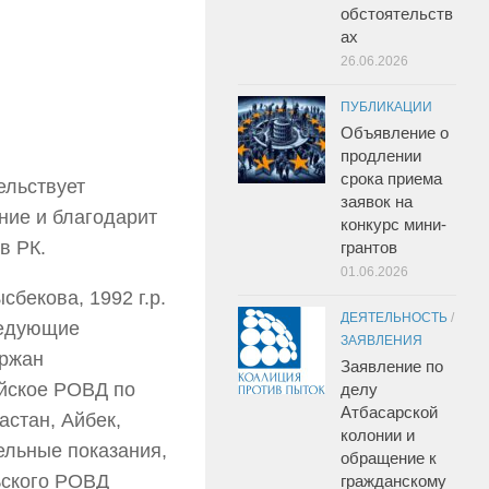
обстоятельств
ах
26.06.2026
ПУБЛИКАЦИИ
Объявление о
продлении
срока приема
ельствует
заявок на
ние и благодарит
конкурс мини-
в РК.
грантов
01.06.2026
бекова, 1992 г.р.
ДЕЯТЕЛЬНОСТЬ
/
ледующие
ЗАЯВЛЕНИЯ
ержан
Заявление по
уйское РОВД по
делу
Атбасарской
астан, Айбек,
колонии и
ельные показания,
обращение к
ьского РОВД
гражданскому