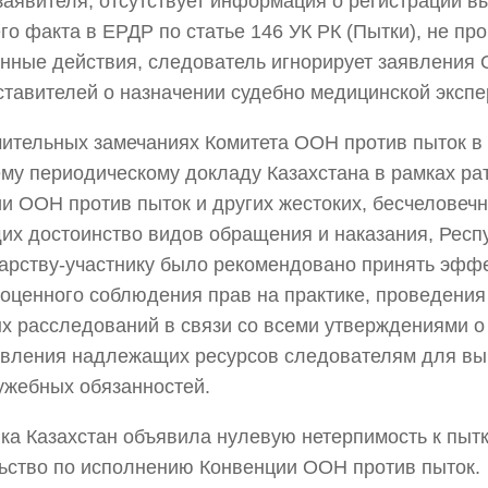
заявителя, отсутствует информация о регистрации 
о факта в ЕРДР по статье 146 УК РК (Пытки), не пр
нные действия, следователь игнорирует заявления 
ставителей о назначении судебно медицинской экспе
ительных замечаниях Комитета ООН против пыток в 
ему периодическому докладу Казахстана в рамках р
и ООН против пыток и других жестоких, бесчеловеч
х достоинство видов обращения и наказания, Респ
дарству-участнику было рекомендовано принять эф
оценного соблюдения прав на практике, проведени
х расследований в связи со всеми утверждениями о
вления надлежащих ресурсов следователям для в
ужебных обязанностей.
ка Казахстан объявила нулевую нетерпимость к пытк
ьство по исполнению Конвенции ООН против пыток.