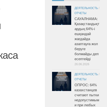
ДЕЯТЕЛЬНОСТЬ
/
ОТЧЕТЫ
САУАЛНАМА:
я
Қазақстандықт
ардың 64%-і
ешқандай
жағдайда
азаптауға жол
беруге
жаса
болмайды деп
есептейді
26.06.2026
ДЕЯТЕЛЬНОСТЬ
/
ОТЧЕТЫ
ОПРОС: 64%
казахстанцев
считают пытки
недопустимым
и при любых