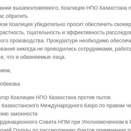
ании вышеизложенного, Коалиция НПО Казахстана п
ас обратить
вязи Коалиция убедительно просит обеспечить своев
растность, тщательность и эффективность расследов
ого производства. Прокуратуре необходимо обеспечи
вания никогда не проводились сотрудниками, рабо
е, что и обвиняемые лица.
ием,
лбекова
тор Коалиции НПО Казахстана против пыток
 Казахстанского Международного Бюро по правам че
нию законности
рдинационного Совета НПМ при Уполномоченном в 
очей Группы по рассмотрению фактов применения п