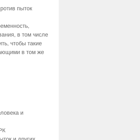
ротив пыток
ременность,
ания, в том числе
ть, чтобы такие
тающими в том же
ловека и
РК
ыток и других