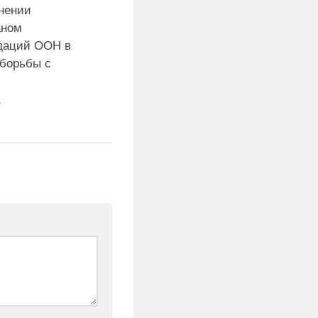
нении
аном
даций ООН в
 борьбы с
7