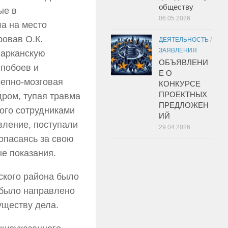
обществу
ые в
06.05.2026
а на место
овав О.К.
ДЕЯТЕЛЬНОСТЬ
/
ЗАЯВЛЕНИЯ
ыарканскую
ОБЪЯВЛЕНИ
побоев и
Е О
епно-мозговая
КОНКУРСЕ
ПРОЕКТНЫХ
дром, тупая травма
ПРЕДЛОЖЕН
того сотрудниками
ИЙ
вление, поступали
29.04.2026
опасаясь за свою
е показания.
ского района было
 было направлено
уществу дела.