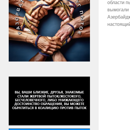
области п
вымогали 
Азербайдж
настоящий