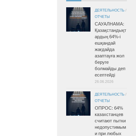
ДЕЯТЕЛЬНОСТЬ
/
ОТЧЕТЫ
САУАЛНАМА:
Қазақстандықт
ардың 64%-і
ешқандай
жағдайда
азаптауға жол
беруге
болмайды деп
есептейді
26.06.2026
ДЕЯТЕЛЬНОСТЬ
/
ОТЧЕТЫ
ОПРОС: 64%
казахстанцев
считают пытки
недопустимым
и при любых