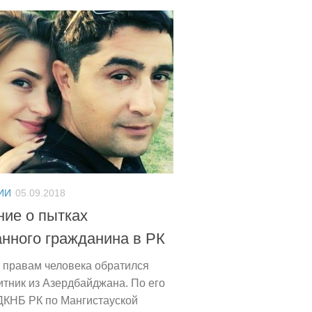
ИИ
05.09.2018
ние о пытках
анного гражданина в РК
 правам человека обратился
тник из Азердбайджана. По его
ДКНБ РК по Мангистауской