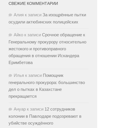
СВЕЖИЕ КОММЕНТАРИИ
Алия
к записи
За изощрённые пытки
осудили актюбинских полицейских
Айко
к записи
Срочное обращение к
Генеральному прокурору относительно
жестокого и противоправного
обращения в отношении Искандера
Еримбетова
Илья
к записи
Помощник
генерального прокурора: большинство
дел о пытках в Казахстане
прекращается
Ануар
к записи
12 сотрудников
колонии в Павлодаре подозревают в
убийстве осуждённого