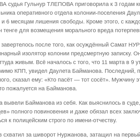
 судья Гульнур ТЛЕПОВА приговорила к 3 годам к
ьника оперативного отдела колонии-поселения Да
м и 6 месяцам лишения свободы. Кроме этого, с кажд
ч тенге для возмещения морального вреда потерпев
 завертелось после того, как осуждённый Самат Н
нарный изолятор колонии предсмертную записку. Он
ттуда живым. Всё началось с того, что 11 марта в 9 
мимо КПП, увидел Даулета Байманова. Последний, 
ого, сказал ему: «Кто пасёт — тот сосёт». Мужчину э
что пожалуется на Байманова.
а вывели Байманова из себя. Как выяснилось в суде,
ев» полного повиновения и даже обязал всех закл
ся к полицейским строго по имени-отчеству.
 схватил за шиворот Нуржанова, затащил на первы