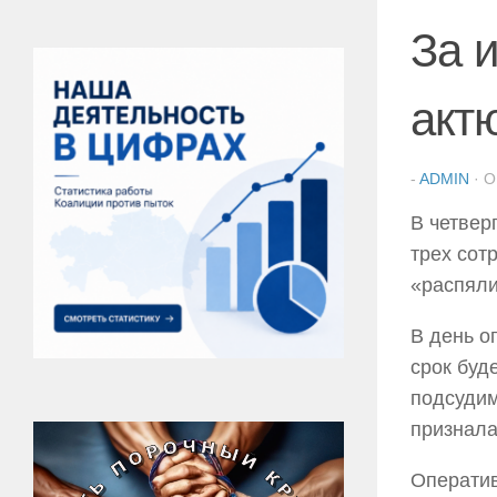
За 
акт
-
ADMIN
· 
В четвер
трех сот
«распяли
В день о
срок буд
подсудим
признала
Оператив