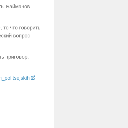
оты Байманов
 то что говорить
еский вопрос
ь приговор.
h_politsejskih