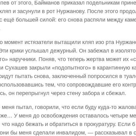
пев от этого, Байманов приказал подельникам принес
кляп и засунули в рот Нуржанову. После этого прод
с ещё большей силой: его снова распяли между кам
.
то момент истязатели вытащили кляп изо рта Нуржано
 Эти крики услышал дежурный. Он забежал в изолято
го» наручники. Поняв, что теперь жертва может их «
и Сухашев закрыли «подопытного» в карантинную ка
придут пытать снова, заключенный попросился в туал
оспользовавшись тем, что сопровождавшие его конт
сь, он перепрыгнул через стену забора и сбежал.
о меня пытал, говорили, что если буду куда-то жалова
уже… У меня до освобождения оставалось четыре ме
 что надо бежать и обратиться в прокуратуру. Если б
 они бы меня сделали инвалидом, — рассказывал в 