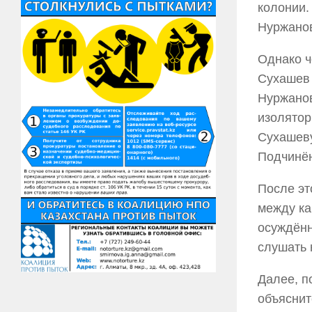
колонии.
Нуржанов
Однако ч
Сухашев 
Нуржанов
изолятор
Сухашеву
Подчинён
После эт
между ка
осуждённ
слушать 
Далее, п
объяснит