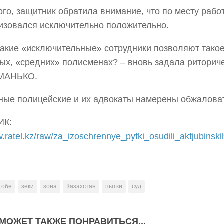
ого, защитник обратила внимание, что по месту раб
изовался исключительно положительно.
акие «исключительные» сотрудники позволяют такое,
ых, «средних» полисменах? – вновь задала риторич
 МАНЬКО.
ые полицейские и их адвокаты намерены обжаловат
ИК:
w.ratel.kz/raw/za_izoschrennye_pytki_osudili_aktjubinski
тобе
зеки
зона
Казахстан
пытки
суд
МОЖЕТ ТАКЖЕ ПОНРАВИТЬСЯ...