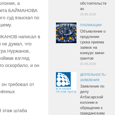
олонии, а
обстоятельств
ах
улета БАЙМАНОВА
26.06.2026
ого суд взыскал по
шему.
ПУБЛИКАЦИИ
Объявление о
УРЖАНОВ написал в
продлении
срока приема
 не думал, что
заявок на
утра Нуржанов,
конкурс мини-
поймав взгляд
грантов
01.06.2026
то оскорбило, и он
ДЕЯТЕЛЬНОСТЬ
/
ЗАЯВЛЕНИЯ
 он требовал от
Заявление по
ючённых
делу
Атбасарской
колонии и
обращение к
й этаж штаба
гражданскому