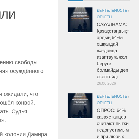
или
ДЕЯТЕЛЬНОСТЬ
/
ОТЧЕТЫ
САУАЛНАМА:
Қазақстандықт
ардың 64%-і
ешқандай
жағдайда
азаптауға жол
ишению свободы
беруге
болмайды деп
ния» осуждённого
есептейді
26.06.2026
и ожидали, что
ДЕЯТЕЛЬНОСТЬ
/
вошёл конвой,
ОТЧЕТЫ
ОПРОС: 64%
ать. Судья
казахстанцев
и».
считают пытки
недопустимым
й колонии Дамира
и при любых