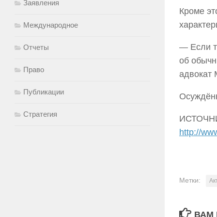
Заявления
Кроме эт
характер
Международное
— Если т
Отчеты
об обычн
Право
адвокат
Публикации
Осуждённ
Стратегия
ИСТОЧН
http://ww
Метки:
Ак
ВАМ 