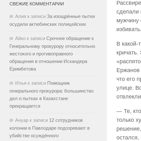
Рассвире
СВЕЖИЕ КОММЕНТАРИИ
сделали 
Алия
к записи
За изощрённые пытки
мужчину 
осудили актюбинских полицейских
избивать
Айко
к записи
Срочное обращение к
В какой-
Генеральному прокурору относительно
кричать.
жестокого и противоправного
«распято
обращения в отношении Искандера
Еримбетова
Ержанов 
что его 
Илья
к записи
Помощник
улице. В
генерального прокурора: большинство
отвлекли
дел о пытках в Казахстане
прекращается
— Те, кт
только х
Ануар
к записи
12 сотрудников
колонии в Павлодаре подозревают в
решение,
убийстве осуждённого
остался,