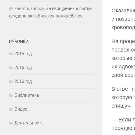
канат
к записи
За изощрённые пытки
Оказавши
осудили актюбинских полицейских
и позвон
кровопод
На проце
РУБРИКИ
правах о
2015 год
которые 
их адвок
2016 год
свой сро
2019 год
В ответ 
Библиотека
которую 
спишу».
Видео
— Если т
Деятельность
порядке 