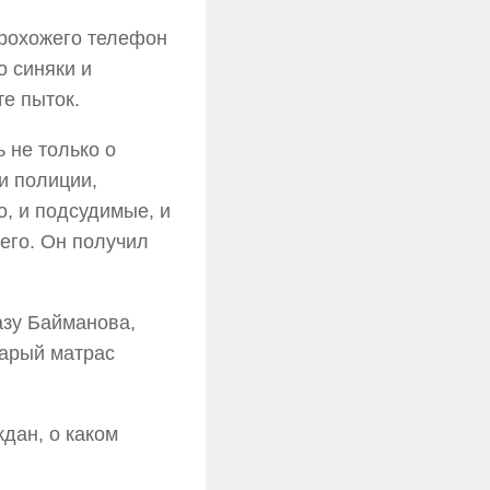
прохожего телефон
о синяки и
те пыток.
 не только о
и полиции,
, и подсудимые, и
его. Он получил
азу Байманова,
тарый матрас
дан, о каком