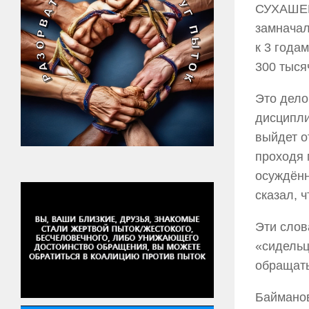
СУХАШЕВА
замначал
к 3 года
300 тыся
Это дело
дисципли
выйдет о
проходя 
осуждённ
сказал, 
Эти слов
«сидельц
обращать
Байманов