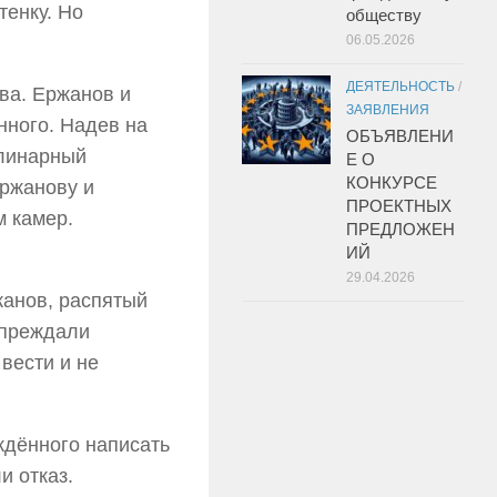
тенку. Но
обществу
06.05.2026
ДЕЯТЕЛЬНОСТЬ
/
ва. Ержанов и
ЗАЯВЛЕНИЯ
нного. Надев на
ОБЪЯВЛЕНИ
плинарный
Е О
КОНКУРСЕ
Ержанову и
ПРОЕКТНЫХ
м камер.
ПРЕДЛОЖЕН
ИЙ
29.04.2026
жанов, распятый
упреждали
 вести и не
ждённого написать
и отказ.