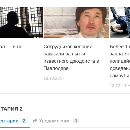
ал — и не
Сотрудников колонии
Более 1 
…
наказали за пытки
заплатят
известного дзюдоиста в
полицей
Павлодаре
доведени
самоуби
18.10.2017
13.12.201
ТАРИЯ 2
ентарии
2
Уведомления
0