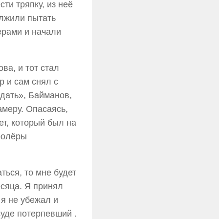
ти тряпку, из неё
олжили пытать
ерами и начали
ва, и тот стал
р и сам снял с
сдать», Байманов,
меру. Опасаясь,
ет, который был на
ролёры
ться, то мне будет
сяца. Я принял
 я не убежал и
суде потерпевший .