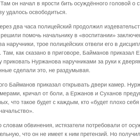
 Там он начал в ярости бить осуждённого головой о с
у удалось освободиться.
ерез два часа полицейский продолжил издевательст
решили помочь начальнику в «воспитании» заключе
а наручники, трое полицейских отвели его в дисци
. Там, как сказано в приговоре, Байманов приказал 
 приковать Нуржанова наручниками за руки к дверя
ные сделали это, не раздумывая.
ого Байманов приказал открывать двери камер. Нур
мерами, кричал от боли, а Ержанов и Суханов пред
ых, что такое будет с каждым, кто «будет плохо себя
начальство».
о словам обвинения, истязатели потребовали от осу
ельную, что он не имеет к ним претензий. Но получил