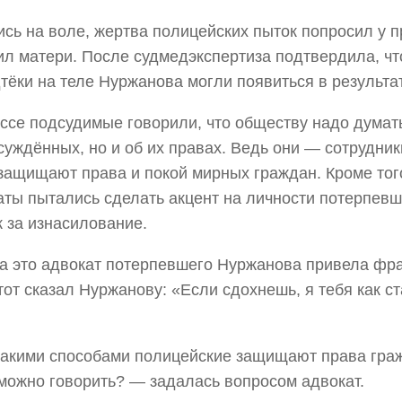
сь на воле, жертва полицейских пыток попросил у 
ил матери. После судмедэкспертиза подтвердила, чт
тёки на теле Нуржанова могли появиться в результа
ссе подсудимые говорили, что обществу надо думать
суждённых, но и об их правах. Ведь они — сотрудник
защищают права и покой мирных граждан. Кроме того
аты пытались сделать акцент на личности потерпевш
к за изнасилование.
на это адвокат потерпевшего Нуржанова привела фр
тот сказал Нуржанову: «Если сдохнешь, я тебя как с
акими способами полицейские защищают права граж
можно говорить? — задалась вопросом адвокат.