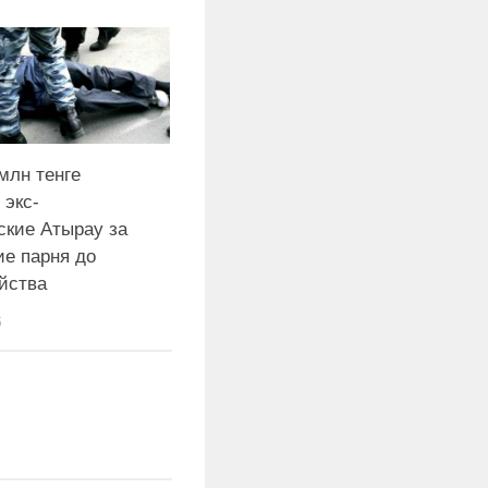
млн тенге
 экс-
ские Атырау за
е парня до
йства
6