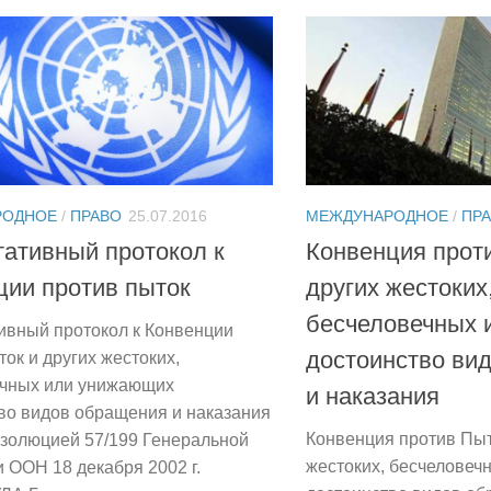
РОДНОЕ
/
ПРАВО
25.07.2016
МЕЖДУНАРОДНОЕ
/
ПР
тативный протокол к
Конвенция проти
ции против пыток
других жестоких
бесчеловечных 
ивный протокол к Конвенции
достоинство ви
ток и других жестоких,
ечных или унижающих
и наказания
во видов обращения и наказания
Конвенция против Пыт
золюцией 57/199 Генеральной
жестоких, бесчелове
 ООН 18 декабря 2002 г.