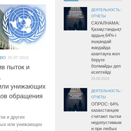
ДЕЯТЕЛЬНОСТЬ
/
ОТЧЕТЫ
САУАЛНАМА:
Қазақстандықт
ардың 64%-і
ешқандай
жағдайда
азаптауға жол
АВО
25.07.2016
беруге
болмайды деп
в пыток и
есептейді
,
26.06.2026
или унижающих
ДЕЯТЕЛЬНОСТЬ
/
дов обращения
ОТЧЕТЫ
ОПРОС: 64%
казахстанцев
считают пытки
ок и других
недопустимым
чных или унижающих
и при любых