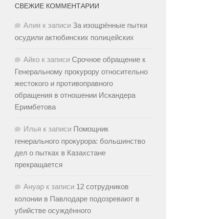
СВЕЖИЕ КОММЕНТАРИИ
Алия
к записи
За изощрённые пытки
осудили актюбинских полицейских
Айко
к записи
Срочное обращение к
Генеральному прокурору относительно
жестокого и противоправного
обращения в отношении Искандера
Еримбетова
Илья
к записи
Помощник
генерального прокурора: большинство
дел о пытках в Казахстане
прекращается
Ануар
к записи
12 сотрудников
колонии в Павлодаре подозревают в
убийстве осуждённого