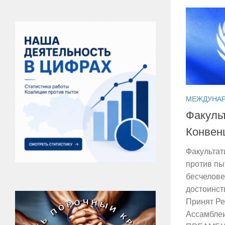
МЕЖДУНА
Факуль
Конвен
Факультат
против пы
бесчелов
достоинст
Принят Ре
Ассамблеи