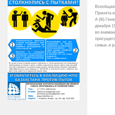
Всеобщая 
Принята и
А (III) Ге
декабря 
во вниман
присущего
семьи, и 