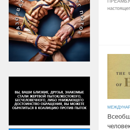
ПРЕАМБУЛ
настоящег
МЕЖДУНА
Всеобщ
челове