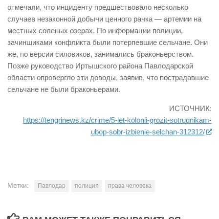
отмечали, что инциденту предшествовало несколько
случаев незаконной добычи ценного рачка — артемии на
местных соленых озерах. По информации полиции,
зачинщиками конфликта были потерпевшие сельчане. Они
же, по версии силовиков, занимались браконьерством.
Позже руководство Иртышского района Павлодарской
области опровергло эти доводы, заявив, что пострадавшие
сельчане не были браконьерами.
ИСТОЧНИК:
https://tengrinews.kz/crime/5-let-kolonii-grozit-sotrudnikam-
ubop-sobr-izbienie-selchan-312312/
Метки:
Павлодар
полиция
права человека