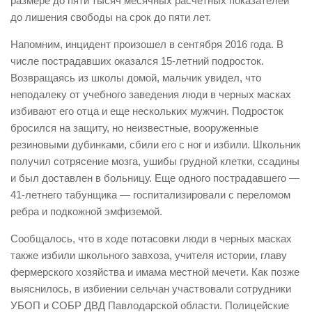
размере до пяти тысяч месячных расчетных показателей
до лишения свободы на срок до пяти лет.
Напомним, инцидент произошел в сентября 2016 года. В
числе пострадавших оказался 15-летний подросток.
Возвращаясь из школы домой, мальчик увидел, что
неподалеку от учебного заведения люди в черных масках
избивают его отца и еще нескольких мужчин. Подросток
бросился на защиту, но неизвестные, вооруженные
резиновыми дубинками, сбили его с ног и избили. Школьник
получил сотрясение мозга, ушибы грудной клетки, ссадины
и был доставлен в больницу. Еще одного пострадавшего —
41-летнего табунщика — госпитализировали с переломом
ребра и подкожной эмфиземой.
Сообщалось, что в ходе потасовки люди в черных масках
также избили школьного завхоза, учителя истории, главу
фермерского хозяйства и имама местной мечети. Как позже
выяснилось, в избиении сельчан участвовали сотрудники
УБОП и СОБР ДВД Павлодарской области. Полицейские