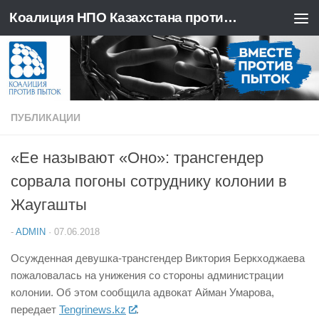
Коалиция НПО Казахстана против пыток
Перейти к содержимому
ПУБЛИКАЦИИ
«Ее называют «Оно»: трансгендер
сорвала погоны сотруднику колонии в
Жаугашты
-
ADMIN
·
07.06.2018
Осужденная девушка-трансгендер Виктория Беркходжаева
пожаловалась на унижения со стороны администрации
колонии. Об этом сообщила адвокат Айман Умарова,
передает
Tengrinews.kz
.