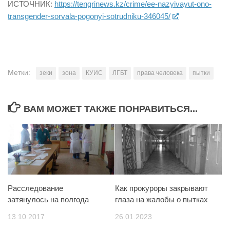
ИСТОЧНИК:
https://tengrinews.kz/crime/ee-nazyivayut-ono-
transgender-sorvala-pogonyi-sotrudniku-346045/
Метки:
зеки
зона
КУИС
ЛГБТ
права человека
пытки
ВАМ МОЖЕТ ТАКЖЕ ПОНРАВИТЬСЯ...
Расследование
Как прокуроры закрывают
затянулось на полгода
глаза на жалобы о пытках
13.10.2017
26.01.2023