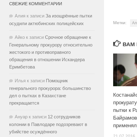
СВЕЖИЕ КОММЕНТАРИИ
Алия
к записи
За изощрённые пытки
Метки:
осудили актюбинских полицейских
Ал
Айко
к записи
Срочное обращение к
ВАМ 
Генеральному прокурору относительно
жестокого и противоправного
обращения в отношении Искандера
Еримбетова
Илья
к записи
Помощник
генерального прокурора: большинство
Костанай
дел о пытках в Казахстане
прокурату
прекращается
пытки к 
Ануар
к записи
12 сотрудников
Байрамов
колонии в Павлодаре подозревают в
применял
убийстве осуждённого
21.07.2016