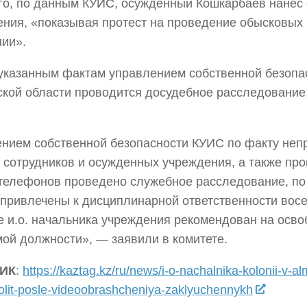
го, по данным КУИС, осужденный Кошкарбаев нанес
ния, «показывая протест на проведение обысковых
ии».
указанным фактам управлением собственной безопа
кой области проводится досудебное расследование,
нием собственной безопасности КУИС по факту не
 сотрудников и осужденных учреждения, а также пр
телефонов проведено служебное расследование, по
 привлечены к дисциплинарной ответственности восе
е и.о. начальника учреждения рекомендован на осв
ой должности», — заявили в комитете.
ИК
:
https://kaztag.kz/ru/news/i-o-nachalnika-kolonii-v-al
lit-posle-videoobrashcheniya-zaklyuchennykh