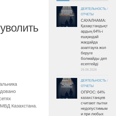
ДЕЯТЕЛЬНОСТЬ
/
ОТЧЕТЫ
САУАЛНАМА:
 уволить
Қазақстандықт
ардың 64%-і
ешқандай
жағдайда
азаптауға жол
беруге
болмайды деп
есептейді
26.06.2026
ДЕЯТЕЛЬНОСТЬ
/
альника
ОТЧЕТЫ
ндовано
ОПРОС: 64%
казахстанцев
сетях
считают пытки
МВД Казахстана.
недопустимым
и при любых