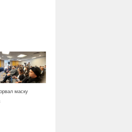
орвал маску
3