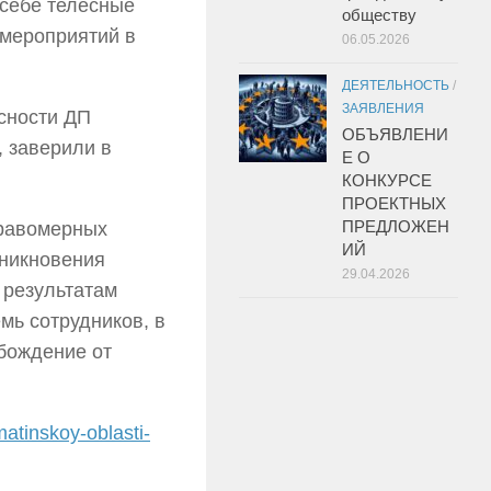
 себе телесные
обществу
 мероприятий в
06.05.2026
ДЕЯТЕЛЬНОСТЬ
/
ЗАЯВЛЕНИЯ
сности ДП
ОБЪЯВЛЕНИ
 заверили в
Е О
КОНКУРСЕ
ПРОЕКТНЫХ
ПРЕДЛОЖЕН
правомерных
ИЙ
оникновения
29.04.2026
 результатам
мь сотрудников, в
обождение от
matinskoy-oblasti-