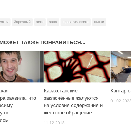
маты
Заречный
зеки
зона
права человека
пытки
МОЖЕТ ТАКЖЕ ПОНРАВИТЬСЯ...
ская
Казахстанские
Кантар с
ра заявила, что
заключённые жалуются
01.02.202
Расиму
на условия содержания и
у не
жестокое обращение
ись
11.12.2018