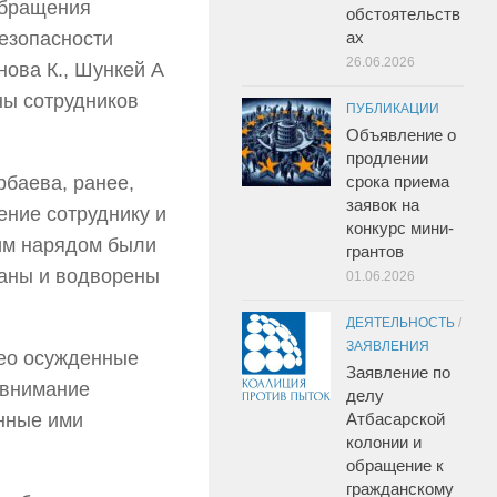
обращения
обстоятельств
езопасности
ах
26.06.2026
нова К., Шункей А
ны сотрудников
ПУБЛИКАЦИИ
Объявление о
продлении
рбаева, ранее,
срока приема
заявок на
ение сотруднику и
конкурс мини-
шим нарядом были
грантов
аны и водворены
01.06.2026
ДЕЯТЕЛЬНОСТЬ
/
ЗАЯВЛЕНИЯ
део осужденные
Заявление по
 внимание
делу
енные ими
Атбасарской
колонии и
обращение к
гражданскому