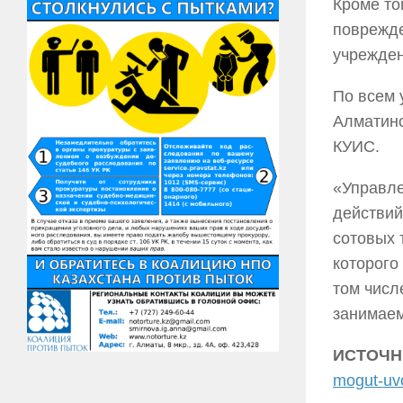
Кроме то
поврежде
учрежден
По всем 
Алматинс
КУИС.
«Управле
действий
сотовых 
которого
том числ
занимаем
ИСТОЧН
mogut-uvo