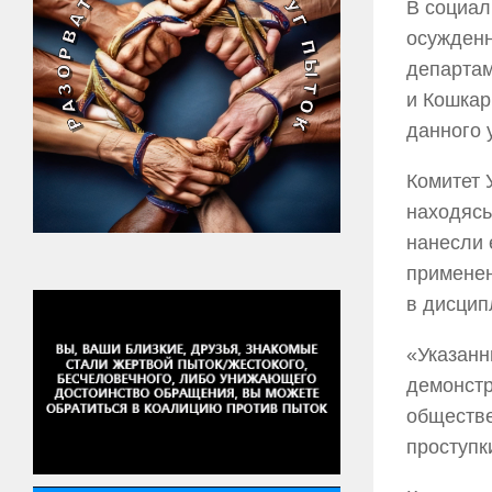
В социал
осужденн
департам
и Кошкар
данного 
Комитет 
находясь
нанесли 
применен
в дисцип
«Указанн
демонстр
обществе
проступк