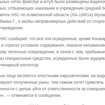
ьных сетях фейсбук и ютуб были размещены видео
ых, отбывающих наказание в учреждении средней б
ента УИС по Алматинской области (ЛА-158/14) Муха
баева Г., о якобы неправомерных действий со сторо
учреждения.
УИС сообщает, что все эти осужденные, кроме Кошка
 в строгих условиях содержания, оказали неповинов
ему телесные повреждения, в связи с чем, прибыв
ы специальные средства, осужденные были задерж
линарный изолятор.
ые лица являются злостными нарушителями, на ви
ируют полученные раны, тем самым хотят привлечь
нности с целью уйти от ответственности за соверш
и», — отмечается в сообщении.