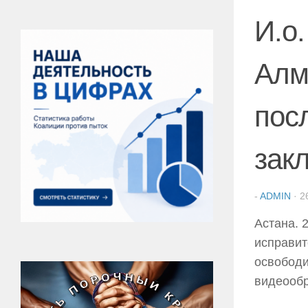
И.о
Алм
пос
зак
-
ADMIN
·
2
Астана. 
исправит
освободи
видеообр