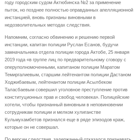
году городским судом Актюбинска №2 за применение
пыток, но позднее полностью оправданных апелляционной
инстанцией, вновь признаны виновными в
недозволительных методах следствия.
Напомним, согласно обвинению и решению первой
инстанции, капитан полиции Руслан Есанов, будучи
замначальника отдела полиции города Актобе, 25 января
2019 года «в группе лиц по предварительному сговору с
оперуполномоченными, капитаном полиции Маратом
Темиргалиевым, старшим лейтенантом полиции Дастаном
Ходжибаевым, лейтенантом полиции Асылбеком
Таласбаевым совершил уголовное преступление против
конституционных прав и свобод человека». Полицейские
хотели, чтобы признанный виновным в неповиновении
сотрудникам полиции и мелком хулиганстве
Кульмухамбетов признался еще в ряде эпизодов краж,
которые он не совершал.
По версии следствия, задержанный отказался признавать