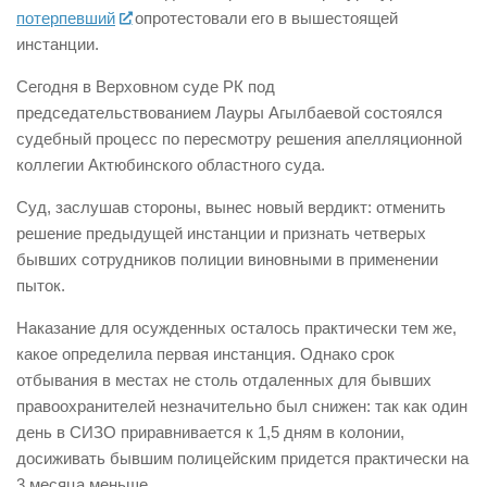
потерпевший
опротестовали его в вышестоящей
инстанции.
Сегодня в Верховном суде РК под
председательствованием Лауры Агылбаевой состоялся
судебный процесс по пересмотру решения апелляционной
коллегии Актюбинского областного суда.
Суд, заслушав стороны, вынес новый вердикт: отменить
решение предыдущей инстанции и признать четверых
бывших сотрудников полиции виновными в применении
пыток.
Наказание для осужденных осталось практически тем же,
какое определила первая инстанция. Однако срок
отбывания в местах не столь отдаленных для бывших
правоохранителей незначительно был снижен: так как один
день в СИЗО приравнивается к 1,5 дням в колонии,
досиживать бывшим полицейским придется практически на
3 месяца меньше.