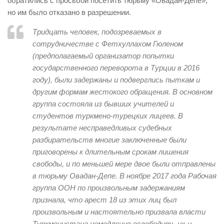
обратились с просьбой посетить тюрьму «Овадан-Депе»,
но им было отказано в разрешении.
Тридцать человек, подозреваемых в
сотрудничестве с Фетхуллахом Гюленом
(предполагаемый организатор попытки
государственного переворота в Турции в 2016
году), были задержаны и подверглись пыткам и
другим формам жестокого обращения. В основном
группа состояла из бывших учителей и
студентов туркмено-турецких лицеев. В
результате несправедливых судебных
разбирательств многие заключенные были
приговорены к длительным срокам лишения
свободы, и по меньшей мере двое были отправлены
в тюрьму Овадан-Депе. В ноябре 2017 года Рабочая
группа ООН по произвольным задержаниям
признала, что арест 18 из этих лиц был
произвольным и настоятельно призвала власти
Туркменистана немедленно освободить их и