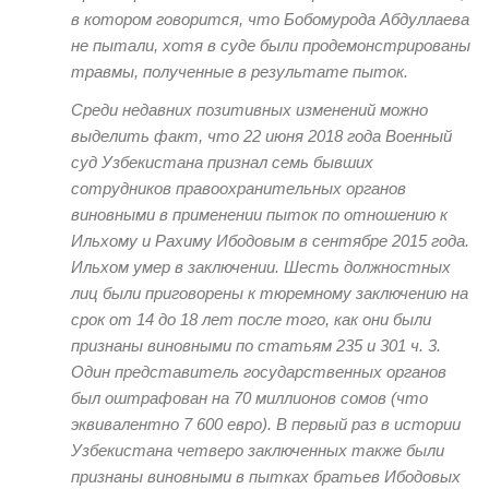
в котором говорится, что Бобомурода Абдуллаева
не пытали, хотя в суде были продемонстрированы
травмы, полученные в результате пыток.
Среди недавних позитивных изменений можно
выделить факт, что 22 июня 2018 года
Военный
суд Узбекистана
признал
семь бывших
сотрудников правоохранительных органов
виновными в применении пыток по отношению к
Ил
ь
хому и Рахиму Ибодов
ым
в сентябре 2015 года.
Ил
ь
хом умер в заключении. Шесть должностных
лиц были приговорены к тюремному заключению на
срок от 14 до 18 лет после того, как они были
признаны виновными по статьям 235 и 301 ч
.
3.
Один представитель государственных органов
был оштрафован на 70 миллионов сомов (что
эквивалентно 7 600 евро). В первый раз в истории
Уз
бекистана четверо заключенных также были
признаны виновными в пытках братьев Ибодов
ых