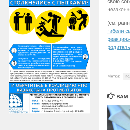
свою соб
незаконн
(см. ран
гибели с
реакция»
родитель
Метки:
по
ВАМ 