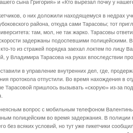
ашего сына Григория» и «Кто вырезал почку у нашег
кетчиков, о них доложили находящемуся в недрах уч
убоковского района, откуда сами Тарасовы; тот приг
ниверситета: там, мол, не так жарко. Тарасовы ответи
скорости задержаны подоспевшими полицейскими. В
 кто-то из стражей порядка заехал локтем по лицу В
й, у Владимира Тарасова на руках впоследствии про
ставили в управление внутренних дел, где, продержа
ния протокола отпустили. Во время нахождения в о
е Тарасовой пришлось вызывать «скорую» из-за по
.
неясным вопрос с мобильным телефоном Валентины
ным полицейским во время задержания. В полиции
его без всяких условий, но тут уже пикетчики сообщил