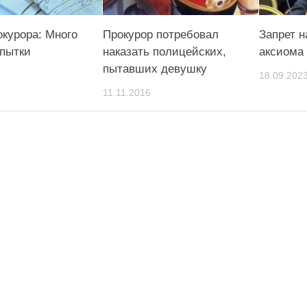
окурора: Много
Прокурор потребовал
Запрет н
 пытки
наказать полицейских,
аксиома
пытавших девушку
18.09.202
11.11.2016