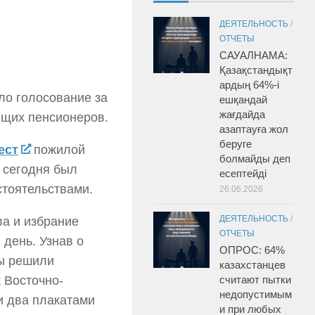
ДЕЯТЕЛЬНОСТЬ
/
ОТЧЕТЫ
САУАЛНАМА:
Қазақстандықт
ардың 64%-і
ло голосование за
ешқандай
жағдайда
ющих пенсионеров.
азаптауға жол
беруге
ест
пожилой
болмайды деп
 сегодня был
есептейді
стоятельствами.
26.06.2026
ДЕЯТЕЛЬНОСТЬ
/
ва и избрание
ОТЧЕТЫ
день. Узнав о
ОПРОС: 64%
вы решили
казахстанцев
 Восточно-
считают пытки
недопустимым
и два плакатами
и при любых