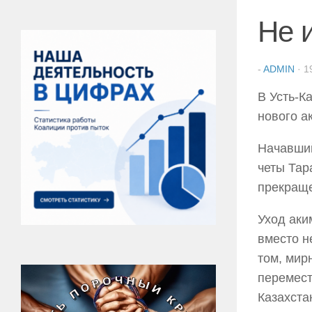
Не 
-
ADMIN
·
1
В Усть-К
нового а
Начавший
четы Тар
прекраще
Уход аки
вместо н
том, мир
перемест
Казахста