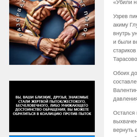
«Убили н
Узрев пи
акиму Гл
внутрь у
и были в
стариков
Тарасово
Обоих до
составле
Валентин
давления
Остался 
выхвачен
вернуть 