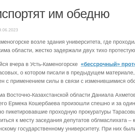
испортят им обедню
9.06.2023
аменогорске возле здания университета, где проходи
кима области, жестко задержали двух тихо протесту
ся вчера в Усть-Каменогорске
«бессрочный» прот
асовых, о котором писали в предыдущем материале,
н с применением силы в связи с изменившимися об
ма Восточно-Казахстанской области Даниала Ахмето
его Ермека Кошербаева произошли спешно и за один 
но пикетировавшие проходную прокуратуры Тарасо
иться к месту заседания депутатов облмаслихата – к
нскому государственному университету. При них был