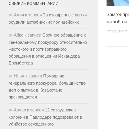
СВЕЖИЕ КОММЕНТАРИИ
Замгенпр
Алия
к записи
За изощрённые пытки
жалоб на
осудили актюбинских полицейских
27.01.2017
Айко
к записи
Срочное обращение к
Генеральному прокурору относительно
жестокого и противоправного
обращения в отношении Искандера
Еримбетова
Илья
к записи
Помощник
генерального прокурора: большинство
дел о пытках в Казахстане
прекращается
Ануар
к записи
12 сотрудников
колонии в Павлодаре подозревают в
убийстве осуждённого