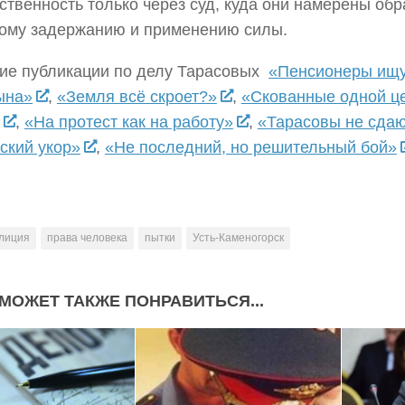
ственность только через суд, куда они намерены обр
ому задержанию и применению силы.
ние публикации по делу Тарасовых
«Пенсионеры ищу
ына»
,
«Земля всё скроет?»
,
«Скованные одной ц
,
«На протест как на работу»
,
«Тарасовы не сда
ский укор»
,
«Не последний, но решительный бой»
лиция
права человека
пытки
Усть-Каменогорск
МОЖЕТ ТАКЖЕ ПОНРАВИТЬСЯ...