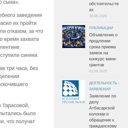
о сына».
обстоятельств
ах
ебного заведения
26.06.2026
ласил их пройти
ПУБЛИКАЦИИ
ли отказом, за что
Объявление о
о время захвата
продлении
алентине
срока приема
заявок на
ступили синяки.
конкурс мини-
грантов
в три часа, без
01.06.2026
тделении
ДЕЯТЕЛЬНОСТЬ
/
дскочившего
ЗАЯВЛЕНИЯ
Заявление по
делу
 Тарасовой,
Атбасарской
 пытались было
колонии и
обращение к
и, что получат
гражданскому