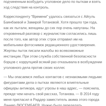
подчиненным возбудить уголовное дело по пыткам и взять
ход следствия на контроль.
Корреспонденту “Времени” удалось связаться с Айгуль
Баянбаевой и Замирой Тотановой. Хотя прошло три года,
как их пытали, женщины до сих пор очень напуганы. На
откровенный разговор с журналистом согласились лишь
после того, как автор этих строк отправил им на
мобильники фотоснимок редакционного удостоверения.
Жертвы пыток писали жалобы во всевозможные
инстанции. При этом служба собственной безопасности
борцов с коррупцией всякий раз отказывала в возбуждении
уголовного дела против своих коллег.
— Мы опасаемся любых контактов с незнакомыми людьми:
фигурантами дела о пытках являются влиятельные
офицеры антикора, идут угрозы в наш адрес, — по­яснила,
прежде чем начать свой рассказ, Тотанова. — В 2014 году
меня пригласил в Риддер заместитель акима этого города
Данияр ДЮСЕМБАЕВ. Нужно было переделать