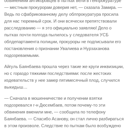
обвинениям антикоровцев в пытках вели в Генпрокуратуре
— местным прокурорам доверия нет, — сказала Замира. —
Ведь по сфабрикованному делу облпрокуратура просила
для нас тюремный срок. И они всячески препятствовали
расследованию — я это официально заявляю! Дело о
пытках почти полгода пылилось у следователя УСБ
облдепартамента полиции, прокуроры не подписывали его
постановления о признании Увалиева и Нурзаханова
подозреваемыми.
Айгуль Баянбаева прошла через такие же круги инквизиции,
но с гораздо тяжкими последствиями: после жестоких
издевательств у нее замер пятимесячный плод, случился
выкидыш…
— Сначала в мошенничестве и получении взятки
подозревался г-н Дюсембаев, потом почему-то эти
обвинения вменили мне, — сообщила по телефону
Баянбаева. — Спасибо Асанову, он стал лично разбираться
в этом произволе. Следствие по пыткам было возбуж­дено