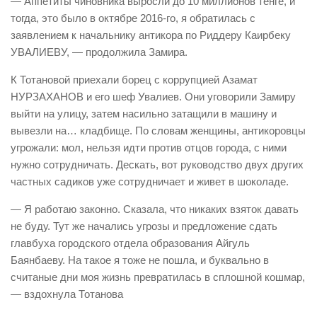
— Аппетиты чиновника выросли до 10 миллионов тенге, и
тогда, это было в октябре 2016-го, я обратилась с
заявлением к начальнику антикора по Риддеру Каирбеку
УВАЛИЕВУ, — продолжила Замира.
К Тотановой приехали борец с коррупцией Азамат
НУРЗАХАНОВ и его шеф Увалиев. Они уговорили Замиру
выйти на улицу, затем насильно затащили в машину и
вывезли на… кладбище. По словам женщины, антикоровцы
угрожали: мол, нельзя идти против отцов города, с ними
нужно сотрудничать. Дескать, вот руководство двух других
частных садиков уже сотрудничает и живет в шоколаде.
— Я работаю законно. Сказала, что никаких взяток давать
не буду. Тут же начались угрозы и предложение сдать
главбуха городского отдела образования Айгуль
Баянбаеву. На такое я тоже не пошла, и буквально в
считаные дни моя жизнь превратилась в сплошной кошмар,
— вздохнула Тотанова