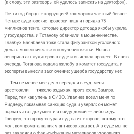
(к слову, эти разговоры ей удалось записать на диктофон).
Почти год борцы с коррупцией кошмарили частный бизнес.
Четыре аудиторские проверки нашли порядка 75
миллионов тенге, которые директор детсада якобы украла
у государства, и Тотанову обвинили в мошенничестве.
Главбух Баянбаева тоже стала фигуранткой уголовного
дела о мошенничестве и получении взятки. Но она
оспорила акт аудиторов в суде и выиграла процесс. В свою
очередь Тотанова подала жалобу в комитет госаудита, и
эксперты вынесли заключение: ущерба государству нет.
— Тем не менее мое дело передали в суд, меня
арестовали, — тяжело вздыхая, произнесла Замира. —
Перед тем как упечь в СИЗО, Увалиев возил меня по
Риддеру, показывал санкцию суда и уверял: он может
порвать этот документ и я пойду домой — либо сяду.
Говорил, что прокуратура и суд на их стороне, потому что,
мол, компромата на них у антикора хватает. А в суде мы не
раз заявляли о фальсификации материалов уголовного