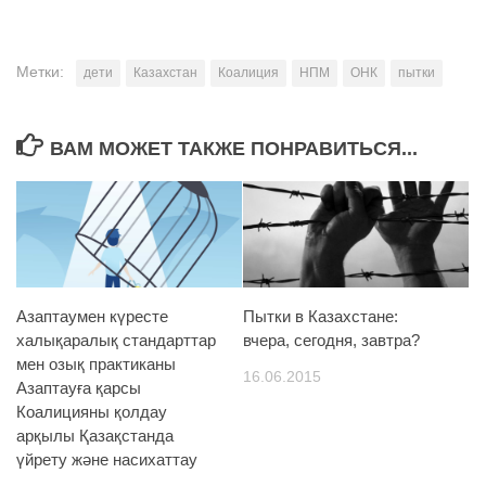
Метки:
дети
Казахстан
Коалиция
НПМ
ОНК
пытки
ВАМ МОЖЕТ ТАКЖЕ ПОНРАВИТЬСЯ...
Азаптаумен күресте
Пытки в Казахстане:
халықаралық стандарттар
вчера, сегодня, завтра?
мен озық практиканы
16.06.2015
Азаптауға қарсы
Коалицияны қолдау
арқылы Қазақстанда
үйрету және насихаттау