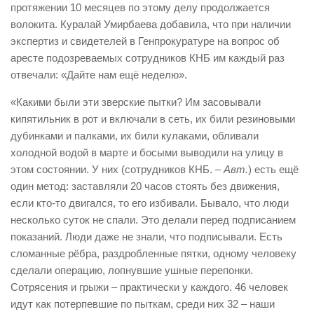
протяжении 10 месяцев по этому делу продолжается
волокита. Куралай Умирбаева добавила, что при наличии
экспертиз и свидетелей в Генпрокуратуре на вопрос об
аресте подозреваемых сотрудников КНБ им каждый раз
отвечали: «Дайте нам ещё неделю».
«Какими были эти зверские пытки? Им засовывали
кипятильник в рот и включали в сеть, их били резиновыми
дубинками и палками, их били кулаками, обливали
холодной водой в марте и босыми выводили на улицу в
этом состоянии. У них (сотрудников КНБ. –
Авт.
) есть ещё
один метод: заставляли 20 часов стоять без движения,
если кто-то двигался, то его избивали. Бывало, что люди
несколько суток не спали. Это делали перед подписанием
показаний. Люди даже не знали, что подписывали. Есть
сломанные рёбра, раздробленные пятки, одному человеку
сделали операцию, лопнувшие ушные перепонки.
Сотрясения и грыжи – практически у каждого. 46 человек
идут как потерпевшие по пыткам, среди них 32 – наши