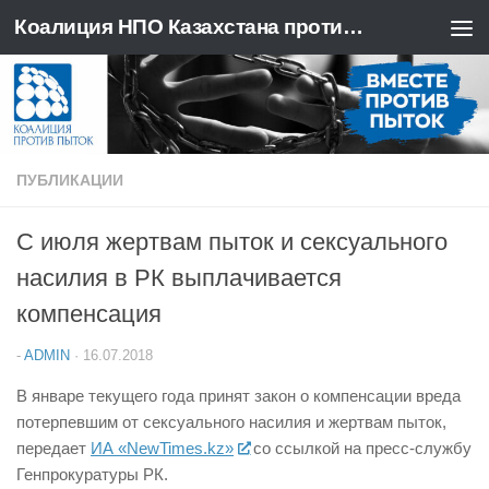
Коалиция НПО Казахстана против пыток
Перейти к содержимому
ПУБЛИКАЦИИ
С июля жертвам пыток и сексуального
насилия в РК выплачивается
компенсация
-
ADMIN
·
16.07.2018
В январе текущего года принят закон о компенсации вреда
потерпевшим от сексуального насилия и жертвам пыток,
передает
ИА «NewTimes.kz»
со ссылкой на пресс-службу
Генпрокуратуры РК.