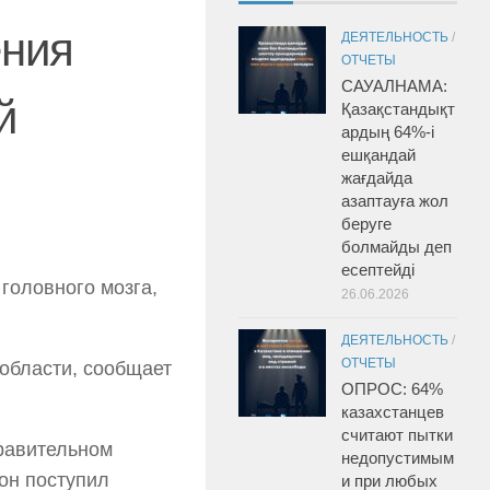
ения
ДЕЯТЕЛЬНОСТЬ
/
ОТЧЕТЫ
САУАЛНАМА:
й
Қазақстандықт
ардың 64%-і
ешқандай
жағдайда
азаптауға жол
беруге
болмайды деп
есептейді
головного мозга,
26.06.2026
ДЕЯТЕЛЬНОСТЬ
/
ОТЧЕТЫ
 области, сообщает
ОПРОС: 64%
казахстанцев
считают пытки
равительном
недопустимым
он поступил
и при любых