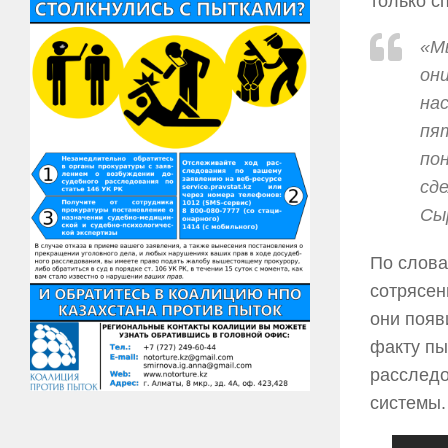
только сп
«Мы
они
на
пя
пон
сд
Сы
По слова
сотрясен
они появ
факту пы
расследо
системы.