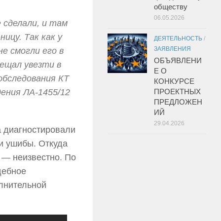
обществу
06.05.2026
 сделали, и там
ицу. Так как у
ДЕЯТЕЛЬНОСТЬ
/
ЗАЯВЛЕНИЯ
е смогли его в
ОБЪЯВЛЕНИ
бещал увезти в
Е О
обследования КТ
КОНКУРСЕ
дения ЛА-1455/12
ПРОЕКТНЫХ
ПРЕДЛОЖЕН
ИЙ
29.04.2026
а диагностировали
и ушибы. Откуда
 — неизвестно. По
дебное
олнительной