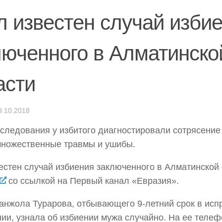
л известен случай изби
люченного в Алматинско
асти
9.10.2018
следования у избитого диагностировали сотрясение 
множественные травмы и ушибы.
естен случай избиения заключенного в Алматинской
со ссылкой на Первый канал «Евразия».
нжола Турарова, отбывающего 9-летний срок в исп
ии, узнала об избиении мужа случайно. На ее телеф