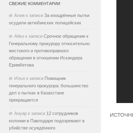
СВЕЖИЕ КОММЕНТАРИИ
Алия
к записи
За изощрённые пытки
осудили актюбинских полицейских
Айко
к записи
Срочное обращение к
Генеральному прокурору относительно
жестокого и противоправного
обращения в отношении Искандера
Еримбетова
Илья
к записи
Помощник
генерального прокурора: большинство
дел о пытках в Казахстане
прекращается
Ануар
к записи
12 сотрудников
ИСТОЧН
колонии в Павлодаре подозревают в
убийстве осуждённого