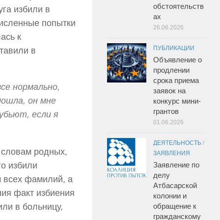
обстоятельств
уга избили в
ах
численные попытки
26.06.2026
ась к
ПУБЛИКАЦИИ
тавили в
Объявление о
продлении
срока приема
все нормально,
заявок на
дошла, он мне
конкурс мини-
грантов
убьют, если я
01.06.2026
ДЕЯТЕЛЬНОСТЬ
/
 словам родных,
ЗАЯВЛЕНИЯ
го избили
Заявление по
делу
 всех фамилий, а
Атбасарской
ния факт избиения
колонии и
ли в больницу,
обращение к
гражданскому