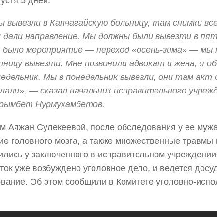
устя 5 дней.
 вывезли в Капчагайскую больницу, там снимки все
 дали направление. Мы должны были вывезти в пятн
с было мероприятие — переход «осень-зима» — мы н
тницу вывезти. Мне позвонили адвокат и жена, я о
едельник. Мы в понедельник вывезли, они там акт 
елали», — сказал начальник исправительного учреж
рымбет Нурмухамбетов.
м Аяжан Сулекеевой, после обследования у ее муж
ие головного мозга, а также множественные травмы 
ились у заключенного в исправительном учреждении
ток уже возбуждено уголовное дело, и ведется досу
вание. Об этом сообщили в Комитете уголовно-исп