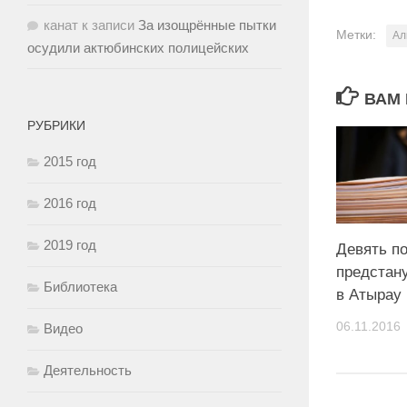
канат
к записи
За изощрённые пытки
Метки:
Ал
осудили актюбинских полицейских
ВАМ 
РУБРИКИ
2015 год
2016 год
2019 год
Девять п
предстан
Библиотека
в Атырау
06.11.2016
Видео
Деятельность