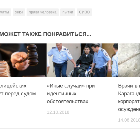
маты
зеки
права человека
пытки
СИЗО
МОЖЕТ ТАКЖЕ ПОНРАВИТЬСЯ...
олицейских
«Иные случаи» при
Врачи в 
ут перед судом
идентичных
Караган
обстоятельствах
корпорат
осужден
12.10.2018
14.08.201