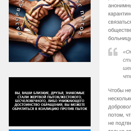
анонимны
карантин
связатьс
обществе
больницу
«Он
ста
шеп
чт
Чтобы не
нескольк
добровол
потом, ч
не подтв