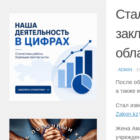
Ста
зак
обл
-
ADMIN
·
1
После об
а также 
Стал изв
Zakon.kz
Жена Ама
учрежден