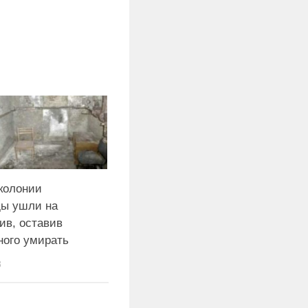
колонии
ды ушли на
ив, оставив
ного умирать
8