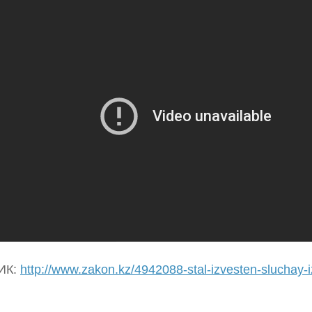
ИК:
http://www.zakon.kz/4942088-stal-izvesten-sluchay-i