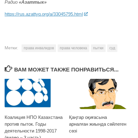
Радио
«Азаттык»
https://rus.azattyq.org/a/33045795.html
Метки:
права инвалидов
права человека
пытки
суд
ВАМ МОЖЕТ ТАКЖЕ ПОНРАВИТЬСЯ...
Коалиция НПО Казахстана
Қаңтар оқиғасына
против пыток. Годы
арналған жиында сөйлеген
деятельности 1998-2017
сөзі
(видео – 3 часть)