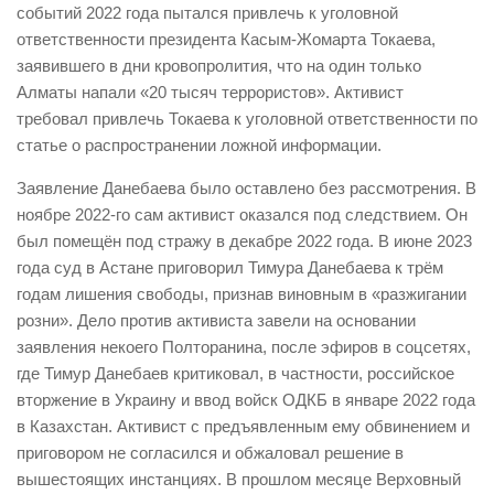
событий 2022 года пытался привлечь к уголовной
ответственности президента Касым-Жомарта Токаева,
заявившего в дни кровопролития, что на один только
Алматы напали «20 тысяч террористов». Активист
требовал привлечь Токаева к уголовной ответственности по
статье о распространении ложной информации.
Заявление Данебаева было оставлено без рассмотрения. В
ноябре 2022-го сам активист оказался под следствием. Он
был помещён под стражу в декабре 2022 года. В июне 2023
года суд в Астане приговорил Тимура Данебаева к трём
годам лишения свободы, признав виновным в «разжигании
розни». Дело против активиста завели на основании
заявления некоего Полторанина, после эфиров в соцсетях,
где Тимур Данебаев критиковал, в частности, российское
вторжение в Украину и ввод войск ОДКБ в январе 2022 года
в Казахстан. Активист с предъявленным ему обвинением и
приговором не согласился и обжаловал решение в
вышестоящих инстанциях. В прошлом месяце Верховный