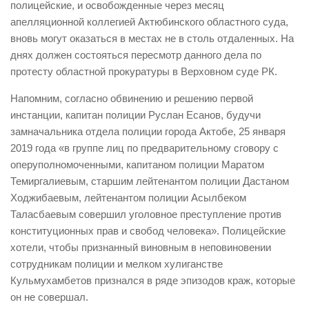
полицейские, и освобожденные через месяц
апелляционной коллегией Актюбинского областного суда,
вновь могут оказаться в местах не в столь отдаленных. На
днях должен состояться пересмотр данного дела по
протесту областной прокуратуры в Верховном суде РК.
Напомним, согласно обвинению и решению первой
инстанции, капитан полиции Руслан Есанов, будучи
замначальника отдела полиции города Актобе, 25 января
2019 года «в группе лиц по предварительному сговору с
оперуполномоченными, капитаном полиции Маратом
Темиргалиевым, старшим лейтенантом полиции Дастаном
Ходжибаевым, лейтенантом полиции Асылбеком
Таласбаевым совершил уголовное преступление против
конституционных прав и свобод человека». Полицейские
хотели, чтобы признанный виновным в неповиновении
сотрудникам полиции и мелком хулиганстве
Кульмухамбетов признался в ряде эпизодов краж, которые
он не совершал.