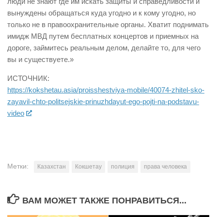
люди не знают где им искать защиты и справедливости и
вынуждены обращаться куда угодно и к кому угодно, но
только не в правоохранительные органы. Хватит поднимать
имидж МВД путем бесплатных концертов и приемных на
дороге, займитесь реальным делом, делайте то, для чего
вы и существуете.»
ИСТОЧНИК:
https://kokshetau.asia/proisshestviya-mobile/40074-zhitel-sko-
zayavil-chto-politsejskie-prinuzhdayut-ego-pojti-na-podstavu-
video
Метки:
Казахстан
Кокшетау
полиция
права человека
ВАМ МОЖЕТ ТАКЖЕ ПОНРАВИТЬСЯ...