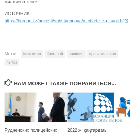
миллиона тенге.
ИСТОЧНИК:
https://bureau.kz/novosti/sobstvennaya/v_otvete_za_svoikh/
Метки:
Казахстан
Костанай
полиция
права человека
пытки
ВАМ МОЖЕТ ТАКЖЕ ПОНРАВИТЬСЯ...
Рудненских полицейских
2022 ж. қаңтардағы