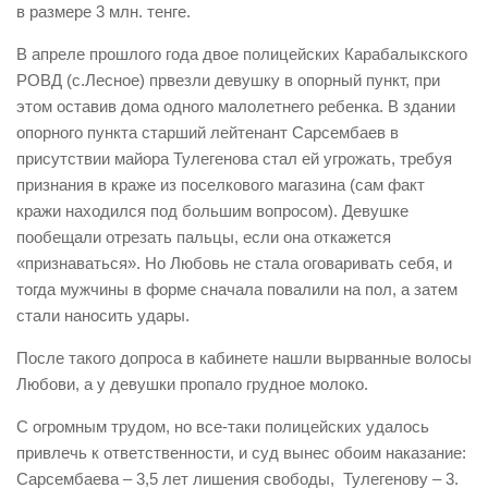
в размере 3 млн. тенге.
В апреле прошлого года двое полицейских Карабалыкского
РОВД (с.Лесное) првезли девушку в опорный пункт, при
этом оставив дома одного малолетнего ребенка. В здании
опорного пункта старший лейтенант Сарсембаев в
присутствии майора Тулегенова стал ей угрожать, требуя
признания в краже из поселкового магазина (сам факт
кражи находился под большим вопросом). Девушке
пообещали отрезать пальцы, если она откажется
«признаваться». Но Любовь не стала оговаривать себя, и
тогда мужчины в форме сначала повалили на пол, а затем
стали наносить удары.
После такого допроса в кабинете нашли вырванные волосы
Любови, а у девушки пропало грудное молоко.
С огромным трудом, но все-таки полицейских удалось
привлечь к ответственности, и суд вынес обоим наказание:
Сарсембаева – 3,5 лет лишения свободы, Тулегенову – 3.