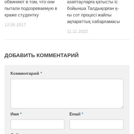
обвиняют в том, что они
азаптауларға қатысты іс
пытали подозреваемую в
бойынша Талдықорған қ-
краже студентку
ғы сот процесі жайлы
ақпараттық хабарламасы
12.06.2017
11.11.2022
ДОБАВИТЬ КОММЕНТАРИЙ
Комментарий
*
Имя
*
Email
*