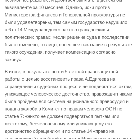
эквиваленте за 10 месяцев. Однако, иски против
Министерства финансов и Генеральной прокуратуры не
были удовлетворены, тем самым государство нарушило
п.6 ст.14 Международного пакта о гражданских и
политических правах: «если решение суда в последствии
было отменено, то лицо, понесшее наказание в результате
такого осуждения, получает компенсацию согласно
закону».
В итоге, в результате почти 5-летней правозащитной
работы с целью восстановить права А.Едигеева на
справедливый судебных процесс и не подвергаться актам,
унижающее человеческое достоинство, правозащитниками
была пройдена вся система национального правосудия и
подана жалоба в Комитет по правам человека ООН по
статье 7: «никто не должен подвергаться пыткам или
жестокому, бесчеловечному или унижающему его
достоинство обращению» и по статье 14 «право на
справедливый судебный процесс» Международного пакта