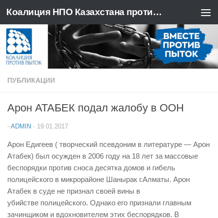
Коалиция НПО Казахстана против пыток
Перейти к содержимому
ПУБЛИКАЦИИ
Арон АТАБЕК подал жалобу в ООН
-
ADMIN
·
19.01.2017
Арон Едигеев ( творческий псевдоним в литературе — Арон
Атабек) был осужден в 2006 году на 18 лет за массовые
беспорядки против сноса десятка домов и гибель
полицейского
в микрорайоне Шанырак г.Алматы. Арон
Атабек в суде не признал своей вины в
убийстве
полицейского
. Однако его признали главным
зачинщиком и вдохновителем этих беспорядков. В