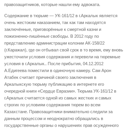
правозащитников, которые нашли ему адвоката.
Содержание в тюрьме — УК-161/12 в г.Аркалык является
очень жестоким наказанием, так как там находятся
заключённые, приговорённые к смертной казни и
пожизненно-лишённые свободы. В 2012 году по
представлению администрации колонии АК-158/22
(г.Каражал), где он отбывал свой срок в то время, ему вновь
ужесточили условия содержания и перевели на тюремные
условия в г.Аркалык.. После прибытия, 04.12.2012
А.Едигеева поместили в одиночную камеру. Сам Арон
Атабек считает причиной своего заключения в
Аркалыкскую тюрьму публикацию в интернете его
очередной книги «Сердце Евразии». Тюрьма УК-161/12 в
г.Аркалык считается одной из самых жестких и самых
строгих по условиям содержания тюрем во всем
Казахстане
. Правозащитники внимательно следили за
данным процессом и неоднократно обращались в
государственные органы о нарушениях прав осужденного