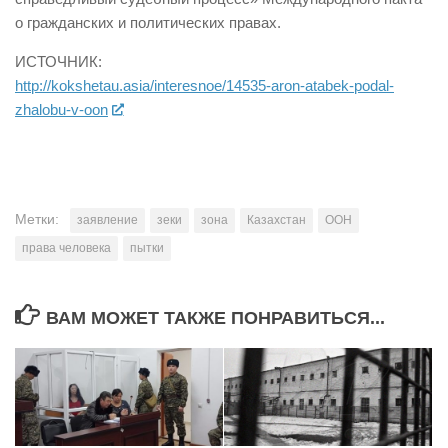
о гражданских и политических правах.
ИСТОЧНИК:
http://kokshetau.asia/interesnoe/14535-aron-atabek-podal-
zhalobu-v-oon
Метки:
заявление
зеки
зона
Казахстан
ООН
права человека
пытки
ВАМ МОЖЕТ ТАКЖЕ ПОНРАВИТЬСЯ...