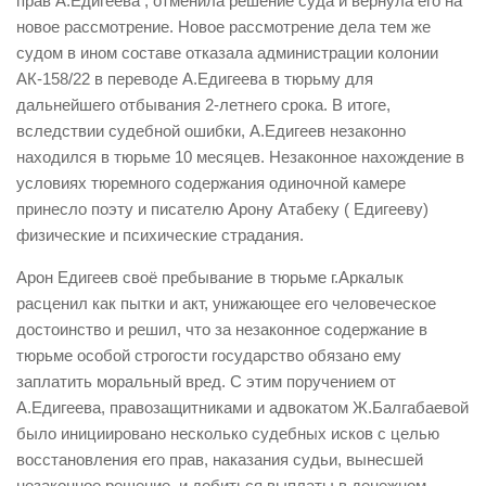
прав А.Едигеева , отменила решение суда и вернула его на
новое рассмотрение. Новое рассмотрение дела тем же
судом в ином составе отказала администрации колонии
АК-158/22 в переводе А.Едигеева в тюрьму для
дальнейшего отбывания 2-летнего срока. В итоге,
вследствии судебной ошибки, А.Едигеев незаконно
находился в тюрьме 10 месяцев. Незаконное нахождение в
условиях тюремного содержания одиночной камере
принесло поэту и писателю Арону Атабеку ( Едигееву)
физические и психические страдания.
Арон Едигеев своё пребывание в тюрьме г.Аркалык
расценил как пытки и акт, унижающее его человеческое
достоинство и решил, что за незаконное содержание в
тюрьме особой строгости государство обязано ему
заплатить моральный вред. С этим поручением от
А.Едигеева, правозащитниками и адвокатом Ж.Балгабаевой
было инициировано несколько судебных исков с целью
восстановления его прав, наказания судьи, вынесшей
незаконное решение, и добиться выплаты в денежном