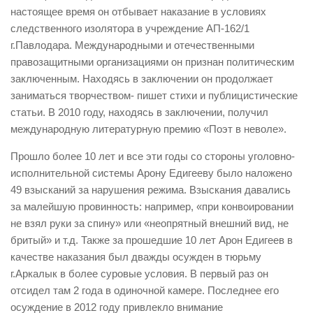
настоящее время он отбывает наказание в условиях
следственного изолятора в учреждение АП-162/1
г.Павлодара. Международными и отечественными
правозащитными организациями он признан политическим
заключенным. Находясь в заключении он продолжает
заниматься творчеством- пишет стихи и публицистические
статьи. В 2010 году, находясь в заключении, получил
международную литературную премию «Поэт в неволе».
Прошло более 10 лет и все эти годы со стороны уголовно-
исполнительной системы Арону Едигееву было наложено
49 взысканий за нарушения режима. Взыскания давались
за малейшую провинность: например, «при конвоировании
не взял руки за спину» или «неопрятный внешний вид, не
бритый» и т.д. Также за прошедшие 10 лет Арон Едигеев в
качестве наказания был дважды осужден в тюрьму
г.Аркалык в более суровые условия. В первый раз он
отсидел там 2 года в одиночной камере. Последнее его
осуждение в 2012 году привлекло внимание