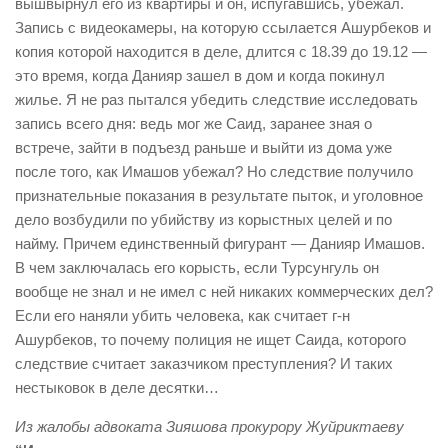
вышвырнул его из квартиры и он, испугавшись, убежал.
Запись с видеокамеры, на которую ссылается Ашурбеков и
копия которой находится в деле, длится с 18.39 до 19.12 —
это время, когда Данияр зашел в дом и когда покинул
жилье. Я не раз пытался убедить следствие исследовать
запись всего дня: ведь мог же Саид, заранее зная о
встрече, зайти в подъезд раньше и выйти из дома уже
после того, как Имашов убежал? Но следствие получило
признательные показания в результате пыток, и уголовное
дело возбудили по убийству из корыстных целей и по
найму. Причем единственный фигурант — Данияр Имашов.
В чем заключалась его корысть, если Турсунгуль он
вообще не знал и не имел с ней никаких коммерческих дел?
Если его наняли убить человека, как считает г-н
Ашурбеков, то почему полиция не ищет Саида, которого
следствие считает заказчиком преступления? И таких
нестыковок в деле десятки…
Из жалобы адвоката Зияшова прокурору Жуйриктаеву