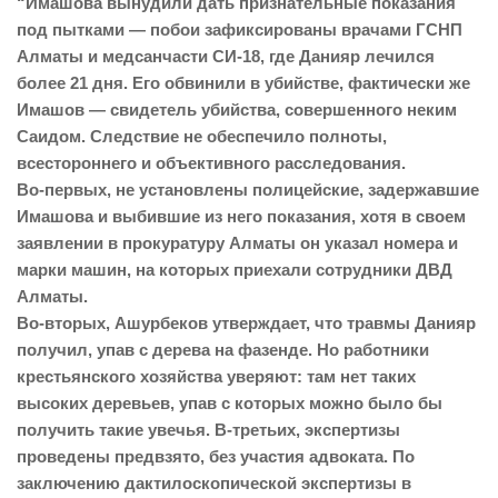
“Имашова вынудили дать признательные показания
под пытками — побои зафиксированы врачами ГСНП
Алматы и медсанчасти СИ-18, где Данияр лечился
более 21 дня. Его обвинили в убийстве, фактически же
Имашов — свидетель убийства, совершенного неким
Саидом. Следствие не обеспечило полноты,
всестороннего и объективного расследования.
Во-первых, не установлены полицейские, задержавшие
Имашова и выбившие из него показания, хотя в своем
заявлении в прокуратуру Алматы он указал номера и
марки машин, на которых приехали сотрудники ДВД
Алматы.
Во-вторых, Ашурбеков утверждает, что травмы Данияр
получил, упав с дерева на фазенде. Но работники
крестьянского хозяйства уверяют: там нет таких
высоких деревьев, упав с которых можно было бы
получить такие увечья. В-третьих, экспертизы
проведены предвзято, без участия адвоката. По
заключению дактилоскопической экспертизы в