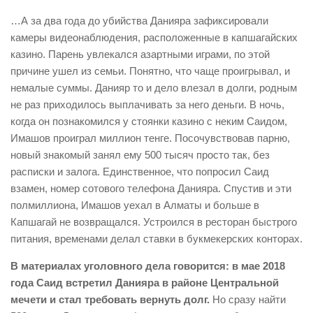
…А за два года до убийства Данияра зафиксировали
камеры видео­наблюдения, расположенные в капшагайских
казино. Парень увлекался азартными играми, по этой
причине ушел из семьи. Понятно, что чаще проигрывал, и
немалые суммы. Данияр то и дело влезал в долги, родным
не раз приходилось выплачивать за него деньги. В ночь,
когда он познакомился у стоянки казино с неким Саидом,
Имашов проиграл миллион тенге. Посочувствовав парню,
новый знакомый занял ему 500 тысяч просто так, без
расписки и залога. Единственное, что попросил Саид
взамен, номер сотового телефона Данияра. Спустив и эти
полмиллиона, Имашов уехал в Алматы и больше в
Капшагай не возвращался. Устроился в ресторан быстрого
питания, временами делал ставки в букмекерских конторах.
В материалах уголовного дела говорится: в мае 2018
года Саид встретил Данияра в районе Центральной
мечети и стал требовать вернуть долг.
Но сразу найти