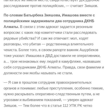
расследование против полицейских, — считает Зияшов.
По словам Батырбека Зияшова, Имашова вместе с
полицейскими задерживали два сотрудника ДКНБ
Алматы.
В связи с этим адвокат задается резонным
вопросом: с каких пор комитетчики стали расследовать
рядовые убийства? И сам же отвечает: мол, ходят
разговоры, что убитая — родственница влиятельного
чекиста. Более того, в своем рапорте важняк Ашурбеков
тоже указал: Имашова в ДВД доставили не оперативники,
а… трое незнакомых ему людей в камуфляже, назвавших
себя сотрудниками ДКНБ Алматы. Правда, свои фамилии и
должности они якобы называть не стали.
— Я сам в прошлом сотрудник правоохранительных
органов и понимаю: любые преступления, особенно тяжкие,
нужно раскрывать оперативно-следственным путем, а не
угрозами и выбиванием показаний, — уверен адвокат
Зияшов. — Тем более что в статье 112 УПК РК четко