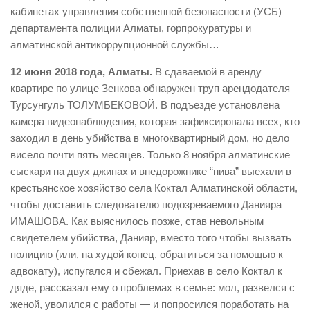
кабинетах управления собственной безопасности (УСБ)
департамента полиции Алматы, горпрокуратуры и
алматинской антикоррупционной службы…
12 июня 2018 года, Алматы.
В сдаваемой в аренду
квартире по улице Зенкова обнаружен труп арендодателя
Турсунгуль ТОЛУМБЕКОВОЙ. В подъезде установлена
камера видеонаблюдения, которая зафиксировала всех, кто
заходил в день убийства в многоквартирный дом, но дело
висело почти пять месяцев. Только 8 ноября алматинские
сыскари на двух джипах и внедорожнике “нива” выехали в
крестьянское хозяйство села Коктал Алматинской области,
чтобы доставить следователю подозреваемого Данияра
ИМАШОВА. Как выяснилось позже, став невольным
свидетелем убийства, Данияр, вместо того чтобы вызвать
полицию (или, на худой конец, обратиться за помощью к
адвокату), испугался и сбежал. Приехав в село Коктал к
дяде, рассказал ему о проблемах в семье: мол, развелся с
женой, уволился с работы — и попросился поработать на