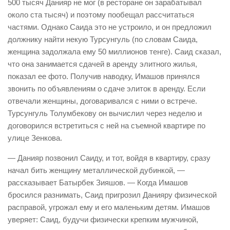
500 тысяч Данияр не мог (в ресторане он зарабатывал
около ста тысяч) и поэтому пообещал рассчитаться
частями. Однако Саида это не устроило, и он предложил
должни­ку найти некую Турсунгуль (по словам Саида,
женщина задолжала ему 50 миллионов тенге). Саид сказал,
что она занимается сдачей в аренду элитного жилья,
показал ее фото. Получив наводку, Имашов принялся
звонить по объявлениям о сдаче элиток в аренду. Если
отвечали женщины, договаривался с ними о встрече.
Турсунгуль Толумбекову он вычислил через неделю и
договорился встретиться с ней на съемной квартире по
улице Зенкова.
— Данияр позвонил Саиду, и тот, войдя в квартиру, сразу
начал бить женщину металлической дубинкой, —
рассказывает Батырбек Зияшов. — Когда Имашов
бросился разнимать, Саид пригрозил Данияру физической
расправой, угрожал ему и его маленьким детям. Имашов
уверяет: Саид, будучи физически крепким мужчиной,