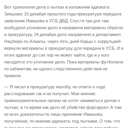
Вот хронология дела о пытках в изложении адвоката
Зияшова: 10 декабря прошлого года прокуратура передала
заявление Имашова в УСБ ДВД. Спустя три дня там
возбудили уголовное дело и направили материалы обратно
в прокуратуру. 24 декабря дело направлено в департамент
Нацбюро по Алматы, через пять дней борцы с коррупцией
вернули материалы в прокуратуру для передачи в УСБ. И в
итоге адвокат до сих пор не может найти, где и у кого
находится это уголовное дело. Пока материалы футболили
по кабинетам, ни одного следственного действия не
провели.
— Я писал в прокуратуру жалобу, но ответа о ходе
расследования так и не получил. Мое мнение:
правоохранительные органы не хотят заниматься делом о
пытках, в то время как дело об убийстве форсируют. А там
из всех доказательств лишь признание Имашова,
полученное, по мнению адвоката, под пытками. О том, что
пытки все же имели место, свидетельствует досудебное