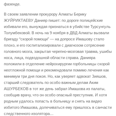
фазенде.
В своем заявлении прокурору Алматы Берику
ЖУЙРИКТАЕВУ Данияр пишет: по дороге полицейские
избивали его, вынуждая признаться в убийстве Турсунгуль
Толумбековой. В ночь на 9 ноября в ДВД Алматы вызвали
бригаду “скорой помощи” — на допросе Имашову стало
плохо, и его госпитализировали с диагнозом сотрясение
головного мозга, закрытая черепно-мозговая травма, ушибы
носа, лица, подвздошной области справа. Данияра
положили в отделение нейрохирургии горбольницы скорой
неотложной помощи и рекомендовали помимо лечения как
минимум три дня покоя. Но, как уверяет адвокат Зияшов,
старший следователь по особо важным делам Аким
АШУРБЕКОВ в тот же день забрал Имашова из палаты,
сообщив врачу, что он особо опасный преступник. И хотя
родным удалось попасть в больницу и снять на видео
избитого Имашова, долечиваться ему пришлось в санчасти
следственного изолятора…