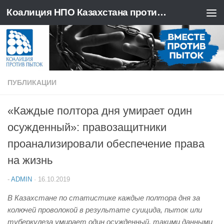
Коалиция НПО Казахстана против пыток
Перейти к содержимому
ПУБЛИКАЦИИ
«Каждые полтора дня умирает один
осужденный»: правозащитники
проанализировали обеспечение права
на жизнь
-
ADMIN
·
16.10.2019
В Казахстане по статистике каждые полтора дня за
колючей проволокой в результате суицида, пыток или
туберкулеза умирает один осужденный, такими данными