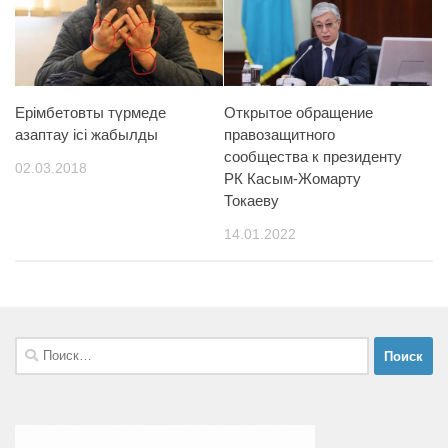
Ерімбетовты түрмеде
Открытое обращение
азаптау ісі жабылды
правозащитного
сообщества к президенту
02.03.2018
РК Касым-Жомарту
Токаеву
14.01.2022
Найти: