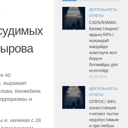
ДЕЯТЕЛЬНОСТЬ
/
ОТЧЕТЫ
САУАЛНАМА:
дсудимых
Қазақстандықт
ардың 64%-і
ешқандай
мырова
жағдайда
азаптауға жол
беруге
болмайды деп
есептейді
е 40
26.06.2026
ы, выражает
ДЕЯТЕЛЬНОСТЬ
/
улова, Кенжебека
ОТЧЕТЫ
ерроризма» и
ОПРОС: 64%
казахстанцев
считают пытки
недопустимым
 и, начиная с 28
и при любых