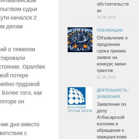
в Алмалинском
обстоятельств
льством судьи
ах
ути начался 2
26.06.2026
ым делам
ПУБЛИКАЦИИ
Объявление о
продлении
ий о тяжелом
срока приема
заявок на
стировали
конкурс мини-
стояние. Оралбек
грантов
кой потере
01.06.2026
чебно-трудовой
ДЕЯТЕЛЬНОСТЬ
/
 Более того, как
ЗАЯВЛЕНИЯ
ляторе он
Заявление по
делу
Атбасарской
колонии и
ние дня вместо
обращение к
ветствии с
гражданскому