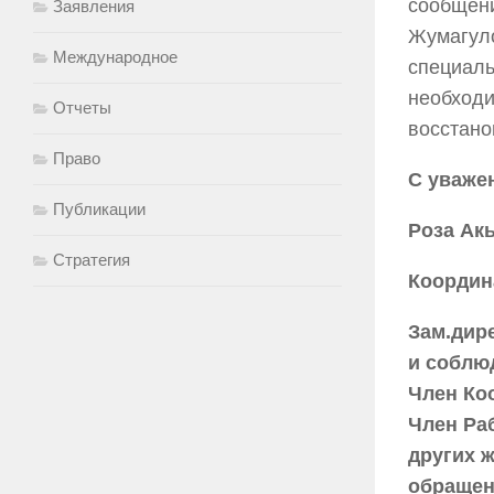
сообщени
Заявления
Жумагуло
Международное
специаль
необходи
Отчеты
восстано
Право
С уваже
Публикации
Роза Ак
Стратегия
Координ
Зам.дир
и соблю
Член Ко
Член Ра
других 
обращен