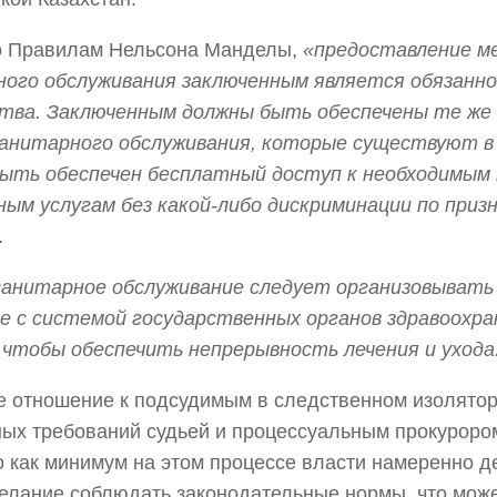
о Правилам Нельсона Манделы,
«предоставление м
ного обслуживания заключенным
является обязанн
ства. Заключенным должны быть обеспечены те
же
санитарного обслуживания, которые существуют в
быть обеспечен бесплатный доступ к необходимым
ым услугам без какой-либо дискриминации по призн
.
санитарное обслуживание следует организовывать
 с системой государственных органов здравоохра
 чтобы обеспечить непрерывность лечения и ухода
 отношение к подсудимым в следственном изолятор
ных требований судьей и процессуальным прокуроро
то как минимум на этом процессе власти намеренно 
елание соблюдать законодательные нормы, что може