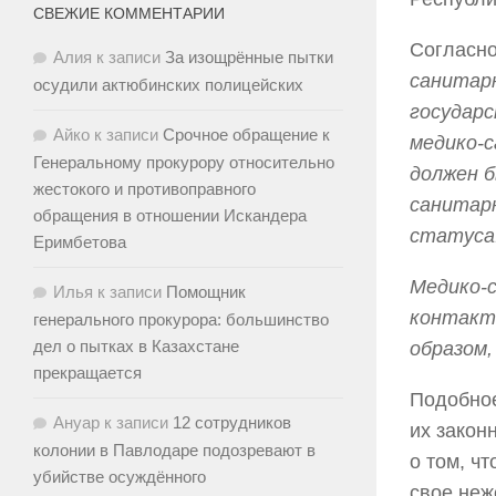
СВЕЖИЕ КОММЕНТАРИИ
Согласн
Алия
к записи
За изощрённые пытки
санитар
осудили актюбинских полицейских
государ
Айко
к записи
Срочное обращение к
медико-
Генеральному прокурору относительно
должен 
жестокого и противоправного
санитарн
обращения в отношении Искандера
статуса
Еримбетова
Медико-
Илья
к записи
Помощник
контакте
генерального прокурора: большинство
дел о пытках в Казахстане
образом,
прекращается
Подобное
Ануар
к записи
12 сотрудников
их закон
колонии в Павлодаре подозревают в
о том, ч
убийстве осуждённого
свое неж