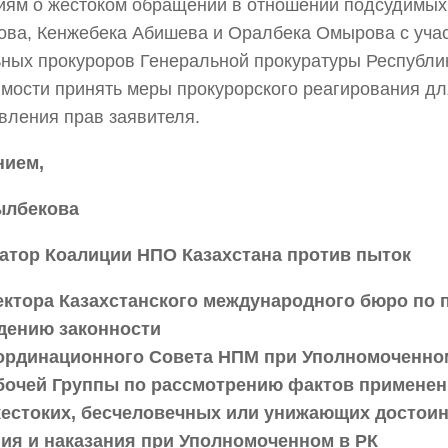
ям о жестоком обращении в отношении подсудимых
ва, Кенжебека Абишева и Оралбека Омырова с уча
ных прокуроров Генеральной прокуратуры Республик
мости принять меры прокурорского реагирования дл
вления прав заявителя.
нием,
ылбекова
атор Коалиции НПО Казахстана против пыток
ектора Казахстанского международного бюро по 
дению законности
ординационного Совета НПМ при Уполномоченно
бочей Группы по рассмотрению фактов применен
жестоких, бесчеловечных или унижающих достои
ия и наказания при Уполномоченном в РК