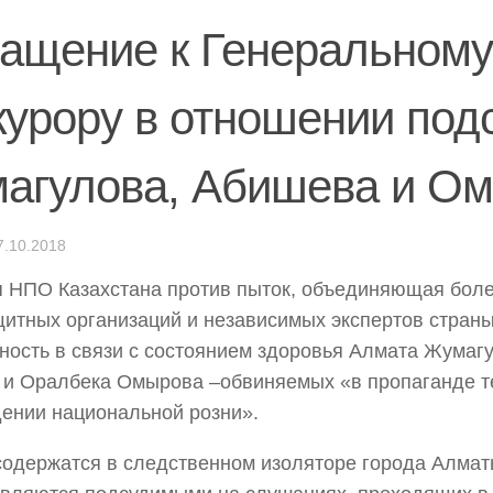
ащение к Генеральному
курору в отношении по
агулова, Абишева и О
7.10.2018
 НПО Казахстана против пыток, объединяющая боле
итных организаций и независимых экспертов стран
ность в связи с состоянием здоровья Алмата Жумаг
и Оралбека Омырова –обвиняемых «в пропаганде т
ении национальной розни».
содержатся в следственном изоляторе города Алматы