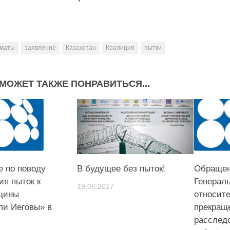
маты
заявление
Казахстан
Коалиция
пытки
МОЖЕТ ТАКЖЕ ПОНРАВИТЬСЯ...
е по поводу
В будущее без пыток!
Обращен
ия пыток к
Генерал
19.06.2017
щины
относит
ли Иеговы» в
прекращ
расслед