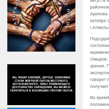
августа 
районном
Арипова 
октября 
г.Алматы
Подсудим
состояни
ишемичес
Омыров, 
зрения. 
экспертн
говорит 
получает
Во время
положенн