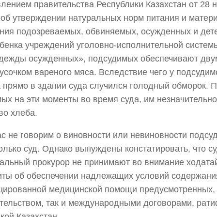
лением правительства Республики Казахстан от 28 н
об утверждении натуральных норм питания и матер
ния подозреваемых, обвиняемых, осужденных и дет
бенка учреждений уголовно-исполнительной систем
дежды осужденных», подсудимых обеспечивают дву
кусочком вареного мяса. Вследствие чего у подсуди
прямо в здании суда случился голодный обморок. 
ых на эти моменты во время суда, им незначительн
во хлеба.
с не говорим о виновности или невиновности подсу
олько суд. Однако вынуждены констатировать, что су
альный прокурор не принимают во внимание ходата
иты об обеспечении надлежащих условий содержани
цированной медицинской помощи предусмотренных,
тельством, так и международными договорами, ра
кой Казахстан.