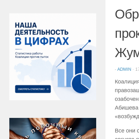
Обр
про
Жум
-
ADMIN
·
1
Коалиция
правозащ
озабочен
Абишева 
«возбужд
Все они 