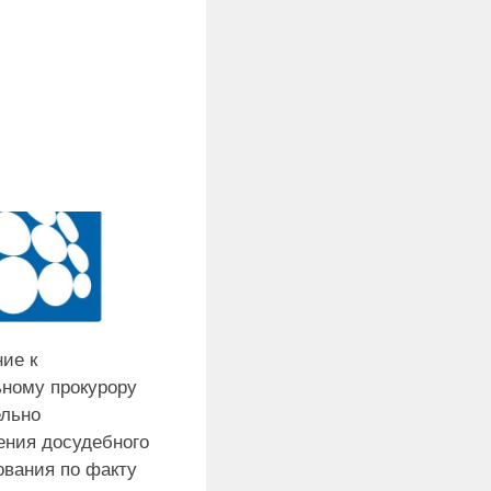
ие к
ьному прокурору
ельно
ения досудебного
ования по факту