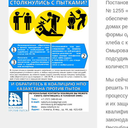
Постанов
№ 1255 «
обеспече
домах ре
формы о
хлеба с 
Омырова 
подсудим
количест
Мы сейча
решить т
процессу
и их защ
квалифи
законода
Республи