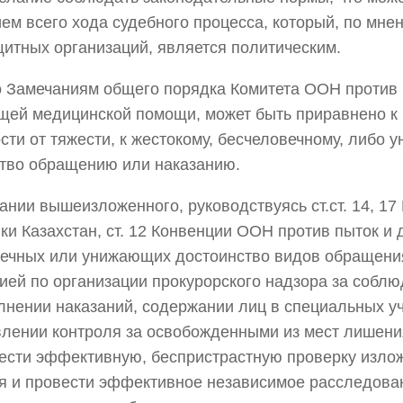
ем всего хода судебного процесса, который, по мне
итных организаций, является политическим.
 Замечаниям общего порядка Комитета ООН против 
ей медицинской помощи, может быть приравнено к п
сти от тяжести, к жестокому, бесчеловечному, либо
тво обращению или наказанию.
ании вышеизложенного, руководствуясь ст.ст. 14, 17
ки Казахстан, ст. 12 Конвенции ООН против пыток и 
ечных или унижающих достоинство видов обращения
ией по организации прокурорского надзора за собл
лнении наказаний, содержании лиц в специальных у
лении контроля за освобожденными из мест лишени
ести эффективную, беспристрастную проверку изло
я и провести эффективное независимое расследова