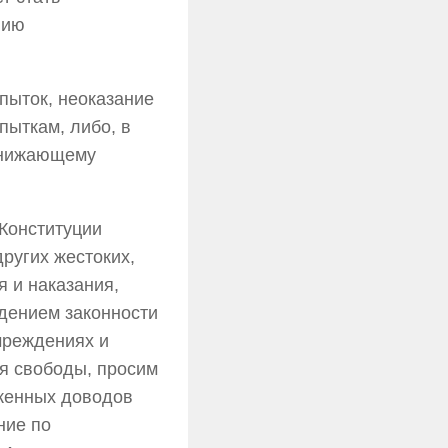
нию
пыток, неоказание
ыткам, либо, в
 унижающему
 Конституции
других жестоких,
 и наказания,
юдением законности
чреждениях и
я свободы, просим
женных доводов
ние по