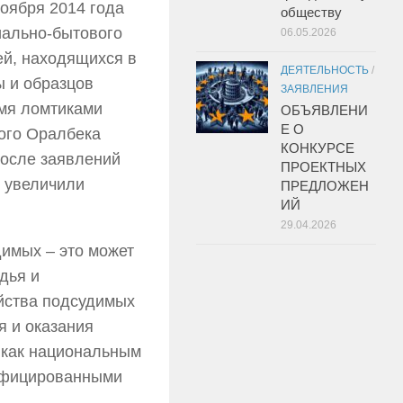
оября 2014 года
обществу
иально-бытового
06.05.2026
ей, находящихся в
ДЕЯТЕЛЬНОСТЬ
/
ы и образцов
ЗАЯВЛЕНИЯ
мя ломтиками
ОБЪЯВЛЕНИ
Е О
мого Оралбека
КОНКУРСЕ
После заявлений
ПРОЕКТНЫХ
о увеличили
ПРЕДЛОЖЕН
ИЙ
29.04.2026
димых – это может
дья и
йства подсудимых
я и оказания
 как национальным
тифицированными