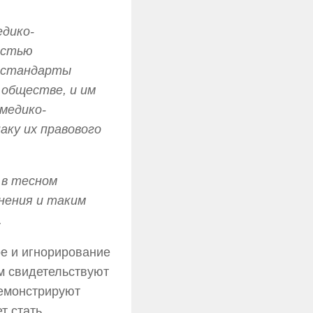
едико-
остью
 стандарты
обществе, и им
медико-
аку их
правового
 в тесном
нения и таким
.
е и игнорирование
м свидетельствуют
демонстрируют
т стать