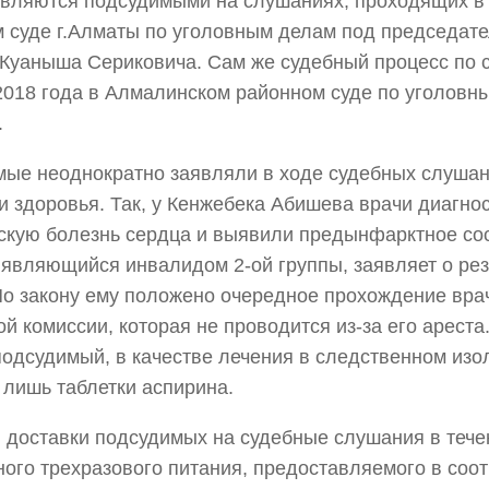
являются подсудимыми на слушаниях, проходящих 
 суде г.Алматы по уголовным делам под председате
Куаныша Сериковича. Сам же судебный процесс по с
2018 года в Алмалинском районном суде по уголовн
.
ые неоднократно заявляли в ходе судебных слушан
и здоровья. Так, у Кенжебека Абишева врачи диагно
кую болезнь сердца и выявили предынфарктное со
являющийся инвалидом 2-ой группы, заявляет о рез
По закону ему положено очередное прохождение вра
ой комиссии, которая не проводится из-за его ареста.
подсудимый, в качестве лечения в следственном изо
 лишь таблетки аспирина.
 доставки подсудимых на судебные слушания в тече
ого трехразового питания, предоставляемого в соот