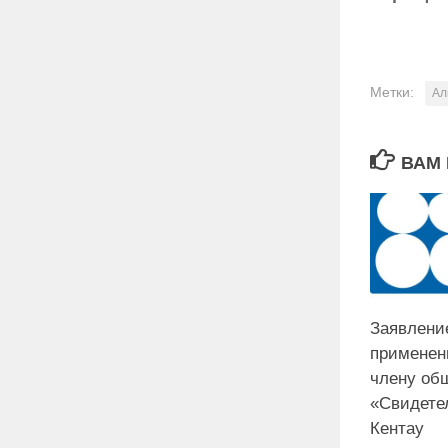
Метки:
Ал
ВАМ 
Заявлени
применен
члену об
«Свидете
Кентау