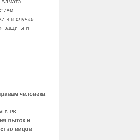
 Алмата
стием
и и в случае
я защиты и
правам человека
м в РК
ия пыток и
нство видов