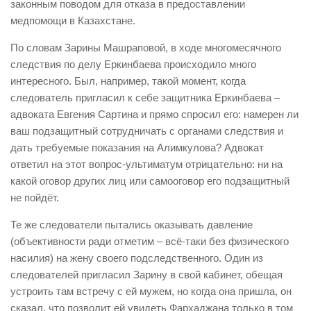
законным поводом для отказа в предоставлении
медпомощи в Казахстане.
По словам Зарины Машраповой, в ходе многомесячного
следствия по делу Еркинбаева происходило много
интересного. Был, например, такой момент, когда
следователь пригласил к себе защитника Еркинбаева –
адвоката Евгения Сартина и прямо спросил его: намерен ли
ваш подзащитный сотрудничать с органами следствия и
дать требуемые показания на Алимкулова? Адвокат
ответил на этот вопрос-ультиматум отрицательно: ни на
какой оговор других лиц или самооговор его подзащитный
не пойдёт.
Те же следователи пытались оказывать давление
(объективности ради отметим – всё-таки без физического
насилия) на жену своего подследственного. Один из
следователей пригласил Зарину в свой кабинет, обещая
устроить там встречу с ей мужем, но когда она пришла, он
сказал, что позволит ей увидеть Фархаджана только в том