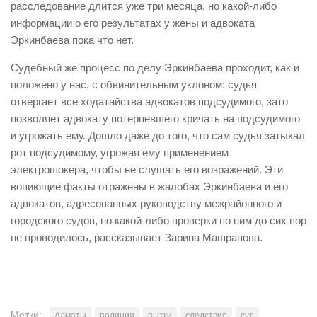
расследование длится уже три месяца, но какой-либо
информации о его результатах у жены и адвоката
Эркинбаева пока что нет.
Судебный же процесс по делу Эркинбаева проходит, как и
положено у нас, с обвинительным уклоном: судья
отвергает все ходатайства адвокатов подсудимого, зато
позволяет адвокату потерпевшего кричать на подсудимого
и угрожать ему. Дошло даже до того, что сам судья затыкал
рот подсудимому, угрожая ему применением
электрошокера, чтобы не слушать его возражений. Эти
вопиющие факты отражены в жалобах Эркинбаева и его
адвокатов, адресованных руководству межрайонного и
городского судов, но какой-либо проверки по ним до сих пор
не проводилось, рассказывает Зарина Машрапова.
Метки:
Алматы
полиция
пытки
следствие
суд