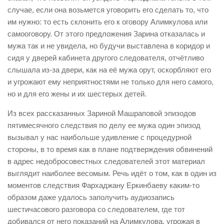
случае, если она возьмется уговорить его сделать то, что
им нужно: то есть склонить его к оговору Алимкулова или
самооговору. От этого предложения Зарина отказалась и
мужа так и не увидела, но будучи выставлена в коридор и
сидя у дверей кабинета другого следователя, отчётливо
слышала из-за двери, как на её мужа орут, оскорбляют его
и угрожают ему неприятностями не только для него самого,
но и для его жены и их шестерых детей.
Из всех рассказанных Зариной Машраповой эпизодов
пятимесячного следствия по делу ее мужа один эпизод
вызывал у нас наибольше удивление с процедурной
стороны, в то время как в плане подтверждения обвинений
в адрес недобросовестных следователей этот материал
выглядит наиболее весомым. Речь идёт о том, как в один из
моментов следствия Фархаджану Еркинбаеву каким-то
образом даже удалось заполучить аудиозапись
шестичасового разговора со следователем, где тот
добивался от него показаний на Алимкулова, угрожая в