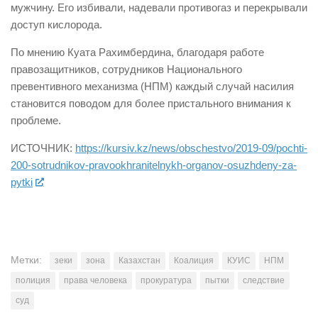
мужчину. Его избивали, надевали противогаз и перекрывали
доступ кислорода.
По мнению Куата Рахимбердина, благодаря работе
правозащитников, сотрудников Национального
превентивного механизма (НПМ) каждый случай насилия
становится поводом для более пристального внимания к
проблеме.
ИСТОЧНИК:
https://kursiv.kz/news/obschestvo/2019-09/pochti-
200-sotrudnikov-pravookhranitelnykh-organov-osuzhdeny-za-
pytki
Метки:
зеки
зона
Казахстан
Коалиция
КУИС
НПМ
полиция
права человека
прокуратура
пытки
следствие
суд