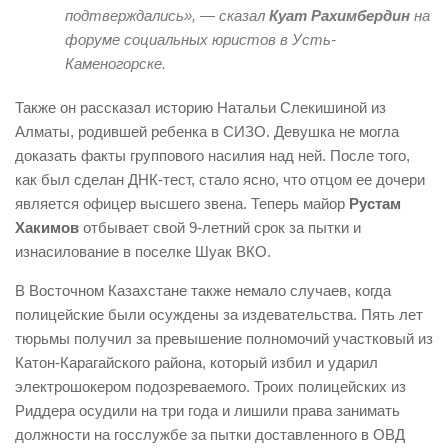
подтверждались», — сказал
Куат Рахимбердин
на
форуме социальных юристов в Усть-
Каменогорске.
Также он рассказал историю Натальи Слекишиной из
Алматы, родившей ребенка в СИЗО. Девушка не могла
доказать факты группового насилия над ней. После того,
как был сделан ДНК-тест, стало ясно, что отцом ее дочери
является офицер высшего звена. Теперь майор
Рустам
Хакимов
отбывает свой 9-летний срок за пытки и
изнасилование в поселке Шуак ВКО.
В Восточном Казахстане также немало случаев, когда
полицейские были осуждены за издевательства. Пять лет
тюрьмы получил за превышение полномочий участковый из
Катон-Карагайского района, который избил и ударил
электрошокером подозреваемого. Троих полицейских из
Риддера осудили на три года и лишили права занимать
должности на госслужбе за пытки доставленного в ОВД