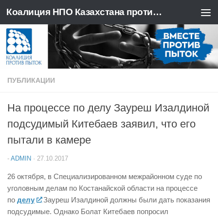
Коалиция НПО Казахстана против пыток
Перейти к содержимому
ПУБЛИКАЦИИ
На процессе по делу Зауреш Изалдиной
подсудимый Китебаев заявил, что его
пытали в камере
-
ADMIN
·
27.10.2017
26 октября, в Специализированном межрайонном суде по
уголовным делам по Костанайской области на процессе
по
делу
Зауреш Изалдиной должны были дать показания
подсудимые. Однако Болат Китебаев попросил