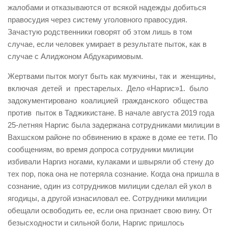
жалобами и отказываются от всякой надежды добиться
правосудия через систему уголовного правосудия.
Зачастую родственники говорят об этом лишь в том
случае, если человек умирает в результате пыток, как в
случае с Алиджоном Абдукаримовым.
Жертвами пыток могут быть как мужчины, так и женщины,
включая детей и престарелых. Дело «Наргис»1. было
задокументировано коалицией гражданского общества
против пыток в Таджикистане. В начале августа 2019 года
25-летняя Наргис была задержана сотрудниками милиции в
Вахшском районе по обвинению в краже в доме ее тети. По
сообщениям, во время допроса сотрудники милиции
избивали Наргиз ногами, кулаками и швыряли об стену до
тех пор, пока она не потеряла сознание. Когда она пришла в
сознание, один из сотрудников милиции сделал ей укол в
ягодицы, а другой изнасиловал ее. Сотрудники милиции
обещали освободить ее, если она признает свою вину. От
безысходности и сильной боли, Наргис пришлось