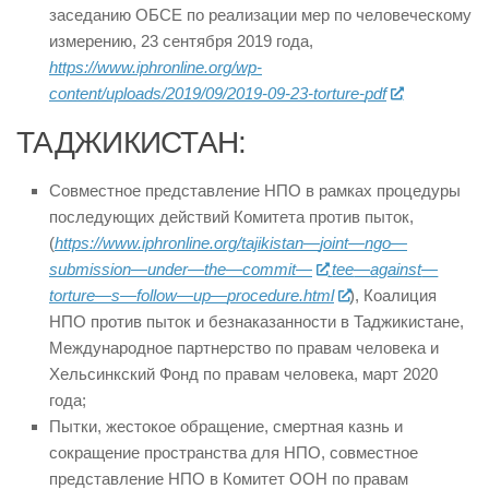
заседанию ОБСЕ по реализации мер по человеческому
измерению, 23 сентября 2019 года,
https://www.iphronline.org/wp-
content/uploads/2019/09/2019-09-23-torture-
pdf
ТАДЖИКИСТАН:
Совместное представление НПО в рамках процедуры
последующих действий Комитета против пыток,
(
https
://
www
.
iphronline
.
org
/
tajikistan
—
joint
—
ngo
—
submission
—
under
—
the
—
commit
—
tee
—
against
—
torture
—
s
—
follow
—
up
—
procedure
.
html
), Коалиция
НПО против пыток и безнаказанности в Таджикистане,
Международное партнерство по правам человека и
Хельсинкский Фонд по правам человека, март 2020
года;
Пытки, жестокое обращение, смертная казнь и
сокращение пространства для НПО, совместное
представление НПО в Комитет ООН по правам