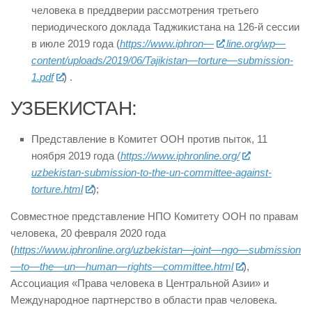
человека в преддверии рассмотрения третьего
периодического доклада Таджикистана на 126-й сессии
в июле 2019 года (
https
://
www
.
iphron
—
line
.
org
/
wp
—
content
/
uploads
/2019/06/
Tajikistan
—
torture
—
submission
-
1.
pdf
) .
УЗБЕКИСТАН:
Представление в Комитет ООН против пыток, 11
ноября 2019 года (
https://www.iphronline.org/
uzbekistan-submission-to-the-un-committee-against-
torture.html
);
Совместное представление НПО Комитету ООН по правам
человека, 20 февраля 2020 года
(
https
://
www
.
iphronline
.
org
/
uzbekistan
—
joint
—
ngo
—
submission
—
to
—
the
—
un
—
human
—
rights
—
committee
.
html
),
Ассоциация «Права человека в Центральной Азии» и
Международное партнерство в области прав человека.