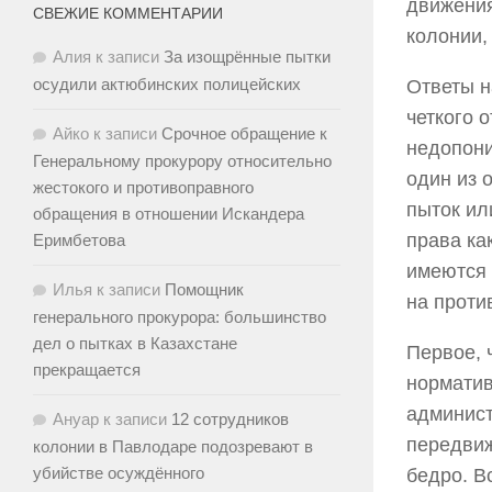
движения
СВЕЖИЕ КОММЕНТАРИИ
колонии,
Алия
к записи
За изощрённые пытки
осудили актюбинских полицейских
Ответы н
четкого 
Айко
к записи
Срочное обращение к
недопони
Генеральному прокурору относительно
один из 
жестокого и противоправного
пыток ил
обращения в отношении Искандера
права ка
Еримбетова
имеются 
Илья
к записи
Помощник
на проти
генерального прокурора: большинство
дел о пытках в Казахстане
Первое, 
прекращается
норматив
админист
Ануар
к записи
12 сотрудников
передвиж
колонии в Павлодаре подозревают в
убийстве осуждённого
бедро. В