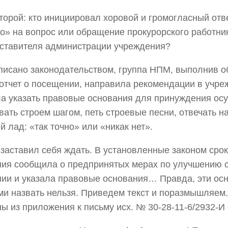
торой: кто инициировал хоровой и громогласный отв
но» на вопрос или обращение прокурорского работни
ставителя администрации учреждения?
писано законодательством, группа НПМ, выполнив о
отчет о посещении, направила рекомендации в учре
а указать правовые основания для принуждения ос
ать строем шагом, петь строевые песни, отвечать н
й лад: «так точно» или «никак нет».
 заставил себя ждать. В установленные законом сро
ия сообщила о предпринятых мерах по улучшению с
ии и указала правовые основания… Правда, эти ос
и назвать нельзя. Приведем текст и поразмышляем.
ы из приложения к письму исх. № 30-28-11-6/2932-И о