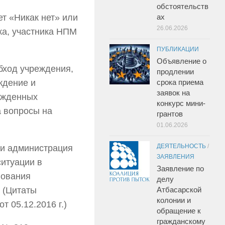
обстоятельств
ет «Никак нет» или
ах
26.06.2026
ка, участника НПМ
ПУБЛИКАЦИИ
Объявление о
бход учреждения,
продлении
ждение и
срока приема
заявок на
ужденных
конкурс мини-
а вопросы на
грантов
01.06.2026
ДЕЯТЕЛЬНОСТЬ
/
ки администрация
ЗАЯВЛЕНИЯ
итуации в
Заявление по
нования
делу
 (Цитаты
Атбасарской
колонии и
т 05.12.2016 г.)
обращение к
гражданскому