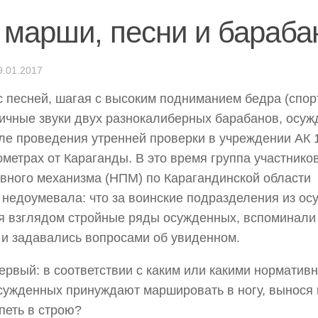
 марши, песни и бараб
9.01.2017
с песней, шагая с высоким подниманием бедра (спо
ичные звуки двух разнокалиберных барабанов, осу
ле проведения утренней проверки в учреждении АК 15
ометрах от Караганды. В это время группа участник
вного механизма (НПМ) по Карагандинской области 
 недоумевала: что за воинские подразделения из о
 взглядом стройные ряды осужденных, вспоминали
и задавались вопросами об увиденном.
ервый: в соответствии с каким или какими нормати
сужденных принуждают маршировать в ногу, вынося 
 петь в строю?