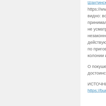
Шахтинск
https://
видно: в
принимал
не усмат
незаконн
действую
по приго
колонии 
О покуше
достоинс
ИСТОЧН
https://b