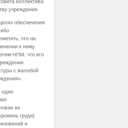
овета коллектива
тву учреждения.
 целях обеспечения
либо
метить, что ни
менении к нему
елям НПМ, что его
чреждения
атуры с жалобой
еждения».
и один
яет
ловии их
уровень груди)
лкновений и