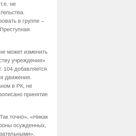
.е. не
тельства.
овать в группе –
 Преступная
не может изменить
дству учреждения»
т. 104 добавляется
мя движения.
ном в РК, не
прописано принятие
Так точно», «Никак
ороны осужденных,
язательными».