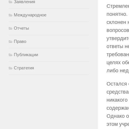
Заявления
Стремлен
понятно.
Международное
склонен 
Отчеты
вопросов
утвердит
Право
ответы н
требован
Публикации
целях об
Стратегия
либо нед
Остался 
средства
никакого
содержан
Однако о
этом уч