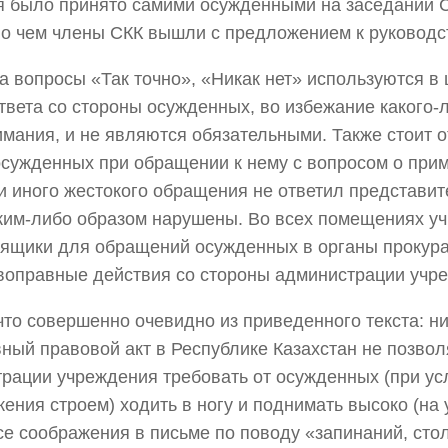
 было принято самими осужденными на заседании С
 о чем члены СКК вышли с предложением к руководс
а вопросы «Так точно», «Никак нет» используются в
ответа со стороны осужденных, во избежание какого-
мания, и не являются обязательными. Также стоит от
осужденных при обращении к нему с вопросом о при
и иного жестокого обращения не ответил представит
ким-либо образом нарушены. Во всех помещениях у
ящики для обращений осужденных в органы прокур
воправные действия со стороны администрации учр
что совершенно очевидно из приведенного текста: н
ный правовой акт в Республике Казахстан не позвол
рации учреждения требовать от осужденных (при ус
ения строем) ходить в ногу и поднимать высоко (на 
се соображения в письме по поводу «запинаний, сто