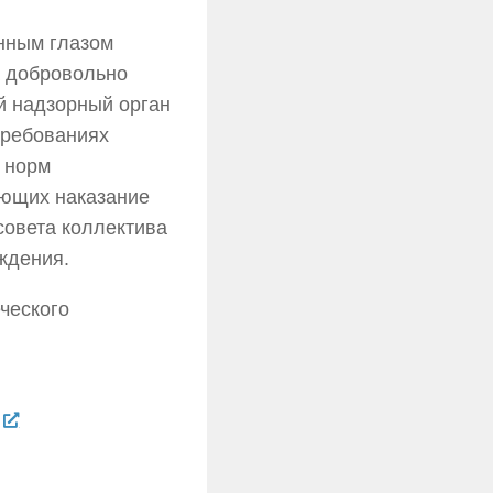
нным глазом
а добровольно
й надзорный орган
требованиях
 норм
ающих наказание
совета коллектива
ждения.
ческого