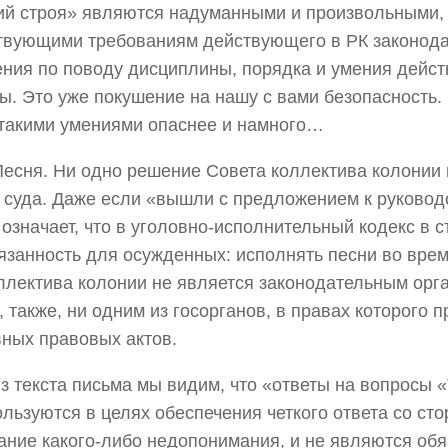
й строя» являются надуманными и произвольными, т
твующими требованиям действующего в РК законода
ия по поводу дисциплины, порядка и умения действ
ы. Это уже покушение на нашу с вами безопасность.
 такими умениями опаснее и намного…
Песня. Ни одно решение Совета коллектива колонии 
 суда. Даже если «вышли с предложением к руково
 означает, что в уголовно-исполнительный кодекс в с
язанность для осужденных: исполнять песни во вре
ллектива колонии не является законодательным орга
, также, ни одним из госорганов, в правах которого 
ных правовых актов.
Из текста письма мы видим, что «ответы на вопросы «
ользуются в целях обеспечения четкого ответа со ст
ание какого-либо недопонимания, и не являются об