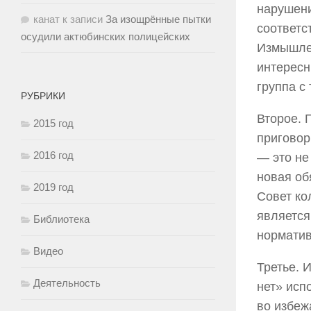
нарушени
канат
к записи
За изощрённые пытки
соответс
осудили актюбинских полицейских
Измышлен
интересн
группа с
РУБРИКИ
Второе. 
2015 год
приговор
2016 год
— это не
новая об
2019 год
Совет ко
является
Библиотека
норматив
Видео
Третье. 
Деятельность
нет» исп
во избеж