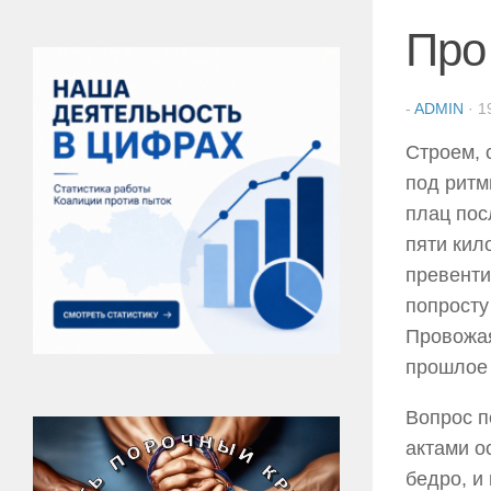
Про
-
ADMIN
·
1
Строем, 
под ритм
плац пос
пяти кил
превенти
попросту
Провожая
прошлое 
Вопрос п
актами о
бедро, и