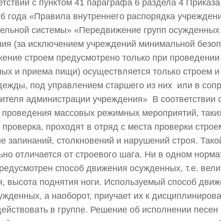
етствии с пунктом 41 параграфа 6 раздела 4 Приказа
16 года «Правила внутреннего распорядка учреждени
ельной системы» «Передвижение групп осужденных 
ия (за исключением учреждений минимальной безопа
ение строем предусмотрено только при проведении
ых и приема пищи) осуществляется только строем и
ежды, под управлением старшего из них или в соп
ителя администрации учреждения» В соответствии 
 проведения массовых режимных мероприятий, таких
 проверка, проходят в отряд с места проверки строем
е запинаний, столкновений и нарушений строя. Так
ьно отличается от строевого шага. Ни в одном норм
предусмотрен способ движения осужденных, т.е. вели
, высота поднятия ноги. Используемый способ движ
ужденных, а наоборот, приучает их к дисциплинирова
ействовать в группе. Решение об исполнении песен