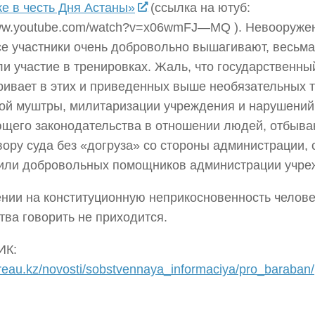
е в честь Дня Астаны»
(ссылка на ютуб:
www.youtube.com/watch?v=x06wmFJ—MQ ). Невооруже
се участники очень добровольно вышагивают, весьм
и участие в тренировках. Жаль, что государственны
ривает в этих и приведенных выше необязательных 
ой муштры, милитаризации учреждения и нарушений
щего законодательства в отношении людей, отбыв
вору суда без «догруза» со стороны администрации, 
или добровольных помощников администрации учре
нии на конституционную неприкосновенность челове
тва говорить не приходится.
ИК:
ureau.kz/novosti/sobstvennaya_informaciya/pro_baraban/