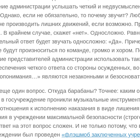
ие администрации услышать четкий и недвусмысле
 Однако, если не обязательно, то почему звучит? Лю
не производить лишних движений, если возможно. Пр
. В крайнем случае, скажет «нет». Односложно. Равн
ельный ответ будет звучать односложно: «Да». Приче
е будут произноситься по команде, громко и хором. 
ие представителей администрации использовать та
еспечения четкого ответа со стороны осужденных, во
опонимания…» являются незаконными и безоснова
еще один вопрос. Откуда барабаны? Точнее: каким о
 в госучреждение проникли музыкальные инструме
 отношения к исполнению наказания в виде лишения
ия в учреждении максимальной безопасности (строг
твет на этот вопрос сложен. И не только потому, что 
реждении был проведен
«флэшмоб заключенных учре