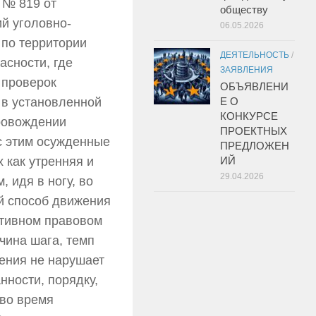
 № 819 от
обществу
й уголовно-
06.05.2026
по территории
ДЕЯТЕЛЬНОСТЬ
/
сности, где
ЗАЯВЛЕНИЯ
 проверок
ОБЪЯВЛЕНИ
 в установленной
Е О
КОНКУРСЕ
ровождении
ПРОЕКТНЫХ
с этим осужденные
ПРЕДЛОЖЕН
 как утренняя и
ИЙ
29.04.2026
, идя в ногу, во
ой способ движения
ативном правовом
чина шага, темп
ения не нарушает
нности, порядку,
 во время