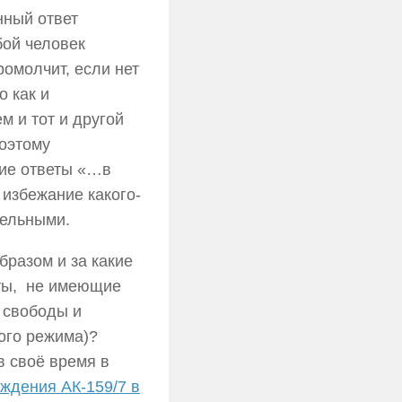
нный ответ
бой человек
омолчит, если нет
о как и
м и тот и другой
Поэтому
кие ответы «…в
 избежание какого-
тельными.
бразом и за какие
нты, не имеющие
 свободы и
ого режима)?
в своё время в
ждения АК-159/7 в