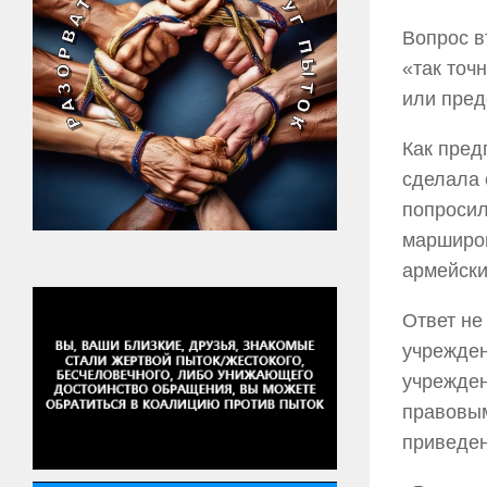
Вопрос в
«так точ
или пред
Как пред
сделала 
попросил
марширов
армейски
Ответ не
учрежден
учрежден
правовым
приведен