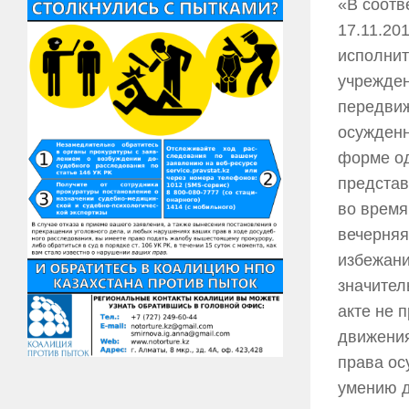
«В соотв
17.11.20
исполнит
учрежден
передвиж
осужденн
форме од
представ
во время
вечерняя
избежани
значител
акте не 
движения
права ос
умению д