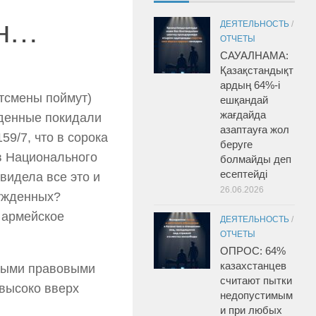
ан…
ДЕЯТЕЛЬНОСТЬ
/
ОТЧЕТЫ
САУАЛНАМА:
Қазақстандықт
ардың 64%-і
ртсмены поймут)
ешқандай
жағдайда
жденные покидали
азаптауға жол
9/7, что в сорока
беруге
ов Национального
болмайды деп
есептейді
видела все это и
26.06.2026
сужденных?
 армейское
ДЕЯТЕЛЬНОСТЬ
/
ОТЧЕТЫ
ОПРОС: 64%
казахстанцев
вными правовыми
считают пытки
высоко вверх
недопустимым
и при любых