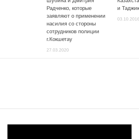
м
Шубина и Дмитрия
Казахста
Радченко, которые
и Таджи
заявляют о применении
03.10.201
насилия со стороны
сотрудников полиции
г.Кокшетау
27.03.2020