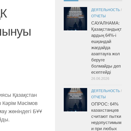
ҚК
ДЕЯТЕЛЬНОСТЬ
/
ОТЧЕТЫ
САУАЛНАМА:
алынуы
Қазақстандықт
ардың 64%-і
ешқандай
жағдайда
азаптауға жол
беруге
болмайды деп
есептейді
26.06.2026
ДЕЯТЕЛЬНОСТЬ
/
иясы Қазақстан
ОТЧЕТЫ
ы Кәрім Мәсімов
ОПРОС: 64%
казахстанцев
мау жөніндегі БҰҰ
считают пытки
йды.
недопустимым
и при любых