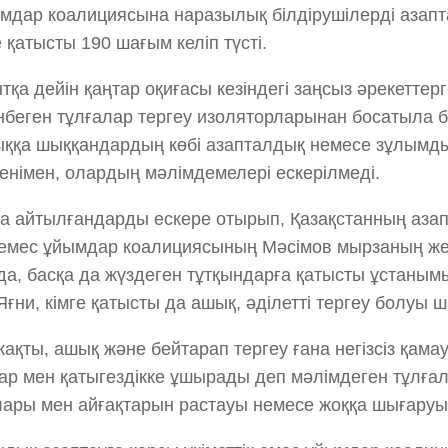
мдар коалициясына наразылық білдірушілерді азапта
 қатысты 190 шағым келіп түсті.
қа дейін қаңтар оқиғасы кезіндегі заңсыз әрекеттерге
беген тұлғалар тергеу изоляторларынан босатыла 
ққа шыққандардың көбі азапталдық немесе зұлымды
енімен, олардың мәлімдемелері ескерілмеді.
 айтылғандарды ескере отырып, Қазақстанның азап
к емес ұйымдар коалициясының Мәсімов мырзаның ж
да, басқа да жүздеген тұтқындарға қатысты ұстанымы
Яғни, кімге қатысты да ашық, әділетті тергеу болуы ш
жақты, ашық және бейтарап тергеу ғана негізсіз қама
ар мен қатыгездікке ұшырады деп мәлімдеген тұлға
ары мен айғақтарын растауы немесе жоққа шығаруы 