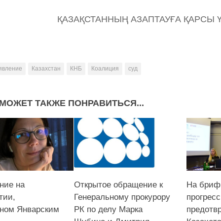
ҚАЗАҚСТАННЫҢ АЗАПТАУҒА ҚАРСЫ 
явление
Казахстан
КНБ
Коалиция
суд
МОЖЕТ ТАКЖЕ ПОНРАВИТЬСЯ...
ние на
Открытое обращение к
На бриф
тии,
Генеральному прокурору
прогресс
ном Январским
РК по делу Марка
предотв