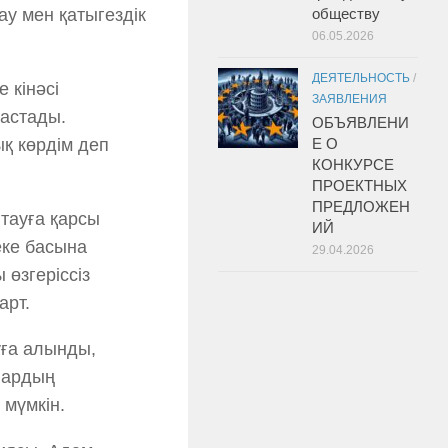
у мен қатыгездік
обществу
06.05.2026
ДЕЯТЕЛЬНОСТЬ
/
 кінәсі
ЗАЯВЛЕНИЯ
бастады.
ОБЪЯВЛЕНИ
қ көрдім деп
Е О
КОНКУРСЕ
ПРОЕКТНЫХ
ПРЕДЛОЖЕН
тауға қарсы
ИЙ
еке басына
29.04.2026
 өзгеріссіз
арт.
уға алынды,
лардың
мүмкін.