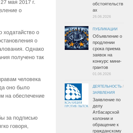
27 мая 2017 г.
обстоятельств
вление о
ах
26.06.2026
ПУБЛИКАЦИИ
о ходатайство о
Объявление о
остановления о
продлении
алования. Однако
срока приема
заявок на
ния получено так
конкурс мини-
грантов
01.06.2026
правам человека
ДЕЯТЕЛЬНОСТЬ
/
да оно было
ЗАЯВЛЕНИЯ
ом на обеспечение
Заявление по
делу
Атбасарской
бы за подписью
колонии и
обращение к
гко говоря,
гражданскому