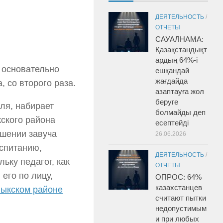
ДЕЯТЕЛЬНОСТЬ
/
ОТЧЕТЫ
САУАЛНАМА:
Қазақстандықт
ардың 64%-і
 основательно
ешқандай
жағдайда
, со второго раза.
азаптауға жол
беруге
ля, набирает
болмайды деп
кского района
есептейді
ошении завуча
26.06.2026
спитанию,
ДЕЯТЕЛЬНОСТЬ
/
льку педагог, как
ОТЧЕТЫ
его по лицу,
ОПРОС: 64%
казахстанцев
лыкском районе
считают пытки
недопустимым
и при любых