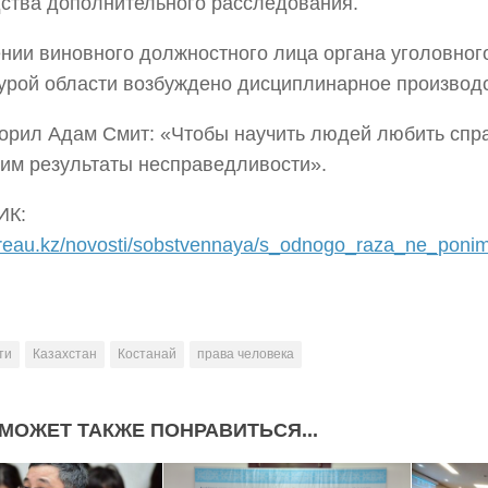
ства дополнительного расследования.
нии виновного должностного лица органа уголовно
урой области возбуждено дисциплинарное производс
ворил Адам Смит: «Чтобы научить людей любить спр
 им результаты несправедливости».
ИК:
ureau.kz/novosti/sobstvennaya/s_odnogo_raza_ne_ponim
ти
Казахстан
Костанай
права человека
МОЖЕТ ТАКЖЕ ПОНРАВИТЬСЯ...