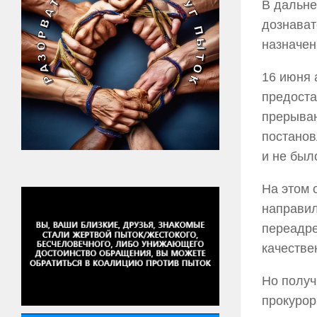
В дальне
дознават
назначен
16 июня 
предоста
прерыван
постанов
и не был
На этом 
направил
переадре
качестве
Но получ
прокурор