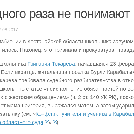
дного раза не понимают
7.08.2017
избиении в Костанайской области школьника завучем
тилось. Наконец, это признала и прокуратура, правда
 школьника
Григория Токарева
, начавшаяся 23 февра
 Если вкратце: жительница поселка Бурли Карабалы
карева требовала судебного разбирательства в отн
школы по статье «неисполнение обязанностей по во
 с жестоким обращением» (ч. 2 ст. 140 УК РК), поско
ет мама Григория, выражался матом, а затем ударил 
затылку (см. «
Конфликт учителя и ученика в Караба
 областного суда
»
).