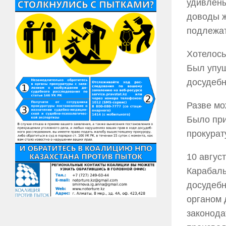
удивлены
доводы ж
подлежат
Хотелось
Был упущ
досудебн
Разве мо
Было при
прокурат
10 авгус
Карабалы
досудебн
органом 
законода