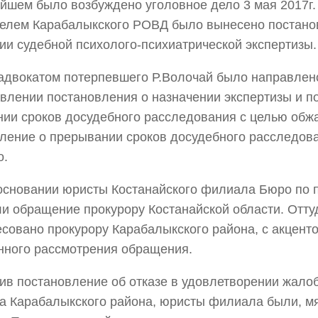
йшем было возбуждено уголовное дело 3 мая 2017г. 
елем Карабалыкского РОВД было вынесено постано
ии судебной психолого-психиатрической экспертизы.
адвокатом потерпевшего Р.Волочай было направлен
влении постановления о назначении экспертизы и п
ии сроков досудебного расследования с целью обж
ление о прерывании сроков досудебного расследова
о.
основании юристы Костанайского филиала Бюро по 
и обращение прокурору Костанайской области. Отту
совано прокурору Карабалыкского района, с акцент
нного рассмотрения обращения.
ив постановление об отказе в удовлетворении жало
а Карабалыкского района, юристы филиала были, мя