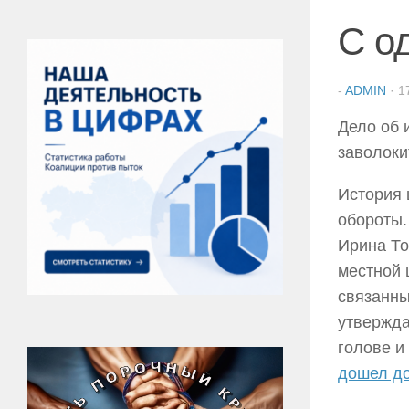
С о
-
ADMIN
·
1
Дело об 
заволоки
История
обороты.
Ирина То
местной 
связанных
утвержда
голове и 
дошел до