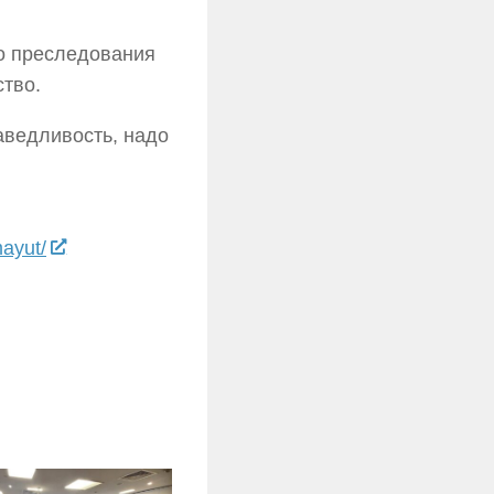
го преследования
тво.
аведливость, надо
ayut/