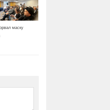
орвал маску
3