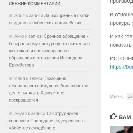
производ
СВЕЖИЕ КОММЕНТАРИИ
В отноше
Алия
к записи
За изощрённые пытки
прокурат
осудили актюбинских полицейских
Айко
к записи
Срочное обращение к
И как го
Генеральному прокурору относительно
показать
жестокого и противоправного
обращения в отношении Искандера
ИСТОЧН
Еримбетова
https://b
Илья
к записи
Помощник
генерального прокурора: большинство
дел о пытках в Казахстане
Метки:
де
прекращается
Ануар
к записи
12 сотрудников
ВАМ 
колонии в Павлодаре подозревают в
убийстве осуждённого