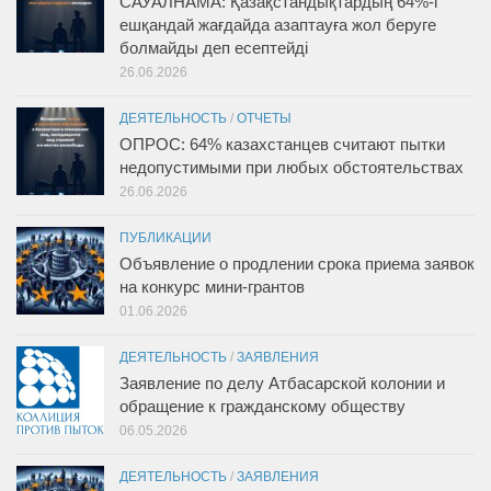
САУАЛНАМА: Қазақстандықтардың 64%-і
ешқандай жағдайда азаптауға жол беруге
болмайды деп есептейді
26.06.2026
ДЕЯТЕЛЬНОСТЬ
/
ОТЧЕТЫ
ОПРОС: 64% казахстанцев считают пытки
недопустимыми при любых обстоятельствах
26.06.2026
ПУБЛИКАЦИИ
Объявление о продлении срока приема заявок
на конкурс мини-грантов
01.06.2026
ДЕЯТЕЛЬНОСТЬ
/
ЗАЯВЛЕНИЯ
Заявление по делу Атбасарской колонии и
обращение к гражданскому обществу
06.05.2026
ДЕЯТЕЛЬНОСТЬ
/
ЗАЯВЛЕНИЯ