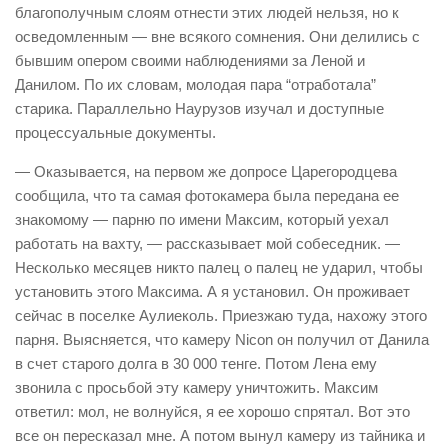
благополучным слоям отнести этих людей нельзя, но к
осведомленным — вне всякого сомнения. Они делились с
бывшим опером своими наблюдениями за Леной и
Данилом. По их словам, молодая пара “отработала”
старика. Параллельно Наурузов изучал и доступные
процессуальные документы.
— Оказывается, на первом же допросе Царегородцева
сообщила, что та самая фотокамера была передана ее
знакомому — парню по имени Максим, который уехал
работать на вахту, — рассказывает мой собеседник. —
Несколько месяцев никто палец о палец не ударил, чтобы
установить этого Максима. А я установил. Он проживает
сейчас в поселке Аулиеколь. Приезжаю туда, нахожу этого
парня. Выясняется, что камеру Nicon он получил от Данила
в счет старого долга в 30 000 тенге. Потом Лена ему
звонила с просьбой эту камеру уничтожить. Максим
ответил: мол, не волнуйся, я ее хорошо спрятал. Вот это
все он пересказал мне. А потом вынул камеру из тайника и