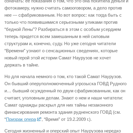
означать: ее показания о том, что это она похитила деньги и
фотокамеру, нужно считать само­оговором, а дело против
нее — сфабрикованным. Но вот вопрос: как тогда быть с
только что появившимися серьезными уликами против
“бедной Лены”? Разбираться в этом с особым усердием
теперь придется всем замешанным в ней силовым
структурам и, конечно, суду. Но уже сегодня читатели
“Времени” узнают о сенсационных сведениях, которые
новый герой этой истории Самат Наурузов не хочет
держать в тайне.
Но для начала немного о том, кто такой Самат Наурузов.
Он бывший оперуполномоченный угрозыска ГОВД Рудного
и… бывший осужденный по двум сфабрикованным, как он
считает, уголовным делам. Знают о нем и наши читатели:
Самат однажды раскрыл для них тайны незаконного
финансирования ремонта здания рудненского ГОВД (см.
“
Призрак опера
”, “Время” от 19.2.2009 г.).
Сегодня жизненный и оперский опыт Наурузова нередко