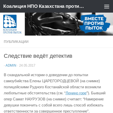
Коалиция НПО Казахстана против пыток
Перейти к содержимому
ПУБЛИКАЦИИ
Следствие ведёт детектив
-
ADMIN
·
24.05.2017
В скандальной истории о доведении до попытки
самоубийства Елены ЦАРЕГОРОДЦЕВОЙ (на снимке)
полицейскими Рудного Костанайской области возникли
любопытные обстоятельства (см. “
Ленино горе
”). Бывший
опер Самат НАУРУЗОВ (на снимке) считает: “Намерение
девушки покончить с собой всего лишь способ избежать
ответственности за совершенное преступление”.