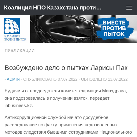
Коалиция НПО Казахстана против пыток
Перейти к содержимому
ПУБЛИКАЦИИ
Возбуждено дело о пытках Ларисы Пак
-
ADMIN
· ОПУБЛИКОВАНО
07.07.2022
· ОБНОВЛЕНО
13.07.2022
Будучи и.о. председателя комитет фармации Минздрава,
она подозревалась в получении взяток, передает
inbusiness.kz.
Антикоррупционной службой начато досудебное
расследование по факту применения недозволенных
методов следствия бывшими сотрудниками Национального