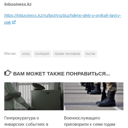
Inbusiness.kz
https://inbusiness.kz/ru/last/vozbuzhdeno-delo-o-pytkah-larisy-
pak
Метки:
зона
полиция
права человека
пытки
ВАМ МОЖЕТ ТАКЖЕ ПОНРАВИТЬСЯ...
Генпрокуратура о
Военнослужащего
январских событиях в
приговорили к семи годам