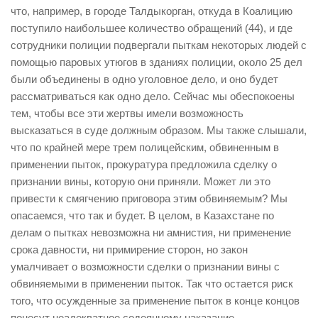
что, например, в городе Талдыкорган, откуда в Коалицию
поступило наибольшее количество обращений (44), и где
сотрудники полиции подвергали пыткам некоторых людей с
помощью паровых утюгов в зданиях полиции, около 25 дел
были объединены в одно уголовное дело, и оно будет
рассматриваться как одно дело. Сейчас мы обеспокоены
тем, чтобы все эти жертвы имели возможность
высказаться в суде должным образом. Мы также слышали,
что по крайней мере трем полицейским, обвиненным в
применении пыток, прокуратура предложила сделку о
признании вины, которую они приняли. Может ли это
привести к смягчению приговора этим обвиняемым? Мы
опасаемся, что так и будет. В целом, в Казахстане по
делам о пытках невозможна ни амнистия, ни применение
срока давности, ни примирение сторон, но закон
умалчивает о возможности сделки о признании вины с
обвиняемыми в применении пыток. Так что остается риск
того, что осужденные за применение пыток в конце концов
понесут неадекватное содеянному наказание.