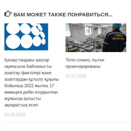
ВАМ МОЖЕТ ТАКЖЕ ПОНРАВИТЬСЯ...
Қазақстандағы қаңтар
Тело сгнило, пытки
оқиғасына байланысты
проигнорированы
азаптау фактілері және
01.07.2020
азаптаудан құтылу құқығы
бойынша 2022 жылғы 17
мамырға дейін атқарылған
жұмысқа қатысты
ақпараттық есеп
23.05.2022