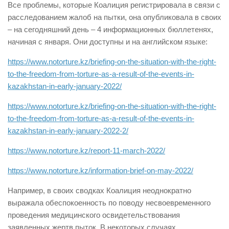
Все проблемы, которые Коалиция регистрировала в связи с
расследованием жалоб на пытки, она опубликовала в своих
– на сегодняшний день – 4 информационных бюллетенях,
начиная с января. Они доступны и на английском языке:
https://www.notorture.kz/briefing-on-the-situation-with-the-right-
to-the-freedom-from-torture-as-a-result-of-the-events-in-
kazakhstan-in-early-january-2022/
https://www.notorture.kz/briefing-on-the-situation-with-the-right-
to-the-freedom-from-t
orture-as-a-result-of-the-events-in-
kazakhstan-in-early-january-2022-2/
https://www.notorture.kz/report-11-march-2022/
https://www.notorture.kz/information-brief-on-may-2022/
Например, в своих сводках Коалиция неоднократно
выражала обеспокоенность по поводу несвоевременного
проведения медицинского освидетельствования
заявленных жертв пыток. В некоторых случаях