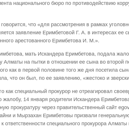
ента национального бюро по противодействию корр
 говорится, что «для рассмотрения в рамках уголовн
яется заявление Еримбетовой Г. А. в интересах ее с
нного арестованного Еримбетова И. М.».
имбетова, мать Искандера Еримбетова, подала жал
у Алматы на пытки в отношении ее сына во второй 
того как в первой половине того же дня посетила сы
ла, что он был, по ее заявлению, «жестоко и зверски
го как специальный прокурор не отреагировал свое
 жалобу, 14 января родители Искандера Еримбетов
ную прокуратуру через правительственный сайт egov
айни и Мырзахан Еримбетовы призвали генеральную
 к ответственности специального прокурора Алматы