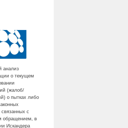
й анализ
ции о текущем
овании
ий (жалоб/
й) о пытках либо
законных
 связанных с
м обращением, в
ии Искандера