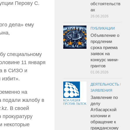
упции Перову С.
обстоятельств
ах
26.06.2026
ого дела» ему
ПУБЛИКАЦИИ
ына,
Объявление о
продлении
срока приема
заявок на
обу специальному
конкурс мини-
половине 11 января
грантов
на в СИЗО и
01.06.2026
 избит».
ДЕЯТЕЛЬНОСТЬ
/
ЗАЯВЛЕНИЯ
временно на
Заявление по
а подали жалобу в
делу
.kz. В своей
Атбасарской
колонии и
 прокуратуру
обращение к
 и некоторые
гражданскому