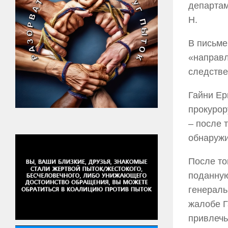
департам
Н.
В письме
«направл
следстве
Гайни Ер
прокурор
– после 
обнаружи
После то
поданную
генераль
жалобе Г
привлечь