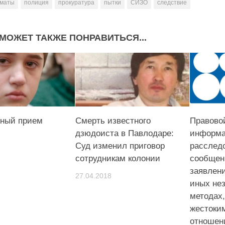
маты
полиция
прокуратура
пытки
СИЗО
следствие
МОЖЕТ ТАКЖЕ ПОНРАВИТЬСЯ...
ный прием
Смерть известного
Правово
дзюдоиста в Павлодаре:
информа
Суд изменил приговор
расслед
сотрудникам колонии
сообщен
заявлени
27.04.2018
иных не
методах,
жестоки
отношен