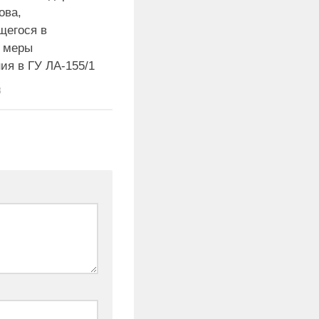
ова,
щегося в
е меры
ия в ГУ ЛА-155/1
8