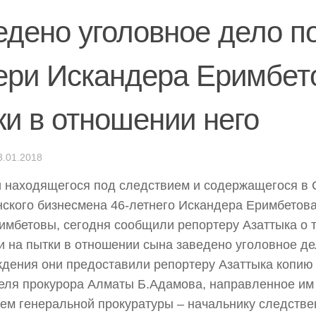
едено уголовное дело п
ери Искандера Еримбет
ки в отношении него
3.01.2018
 находящегося под следствием и содержащегося в
нского бизнесмена 46-летнего Искандера Еримбетов
имбетовы, сегодня сообщили репортеру Азаттыка о то
 на пытки в отношении сына заведено уголовное де
дения они предоставили репортеру Азаттыка копию
еля прокурора Алматы Б.Адамова, направленное им 
ем генеральной прокуратуры – начальнику следстве