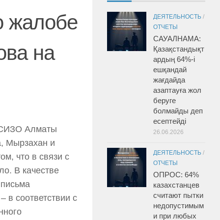
о жалобе
ДЕЯТЕЛЬНОСТЬ
/
ОТЧЕТЫ
САУАЛНАМА:
ова на
Қазақстандықт
ардың 64%-і
ешқандай
жағдайда
азаптауға жол
беруге
болмайды деп
есептейді
 СИЗО Алматы
26.06.2026
а, Мырзахан и
ДЕЯТЕЛЬНОСТЬ
/
м, что в связи с
ОТЧЕТЫ
ло. В качестве
ОПРОС: 64%
 письма
казахстанцев
считают пытки
– в соответствии с
недопустимым
нного
и при любых