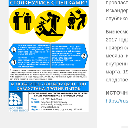
провласт
Искандер
опублико
Бизнесме
2017 год
ноября с
месяца, 
внутренн
марта. 1
следстве
ИСТОЧН
https://r