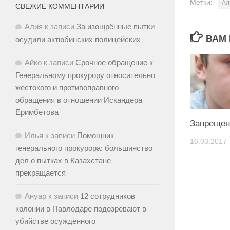
Метки:
Ал
СВЕЖИЕ КОММЕНТАРИИ
Алия
к записи
За изощрённые пытки
ВАМ 
осудили актюбинских полицейских
Айко
к записи
Срочное обращение к
Генеральному прокурору относительно
жестокого и противоправного
обращения в отношении Искандера
Еримбетова
Запрещен
Илья
к записи
Помощник
16.03.2017
генерального прокурора: большинство
дел о пытках в Казахстане
прекращается
Ануар
к записи
12 сотрудников
колонии в Павлодаре подозревают в
убийстве осуждённого