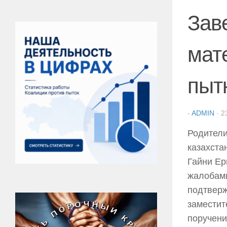
Зав
мат
пыт
-
ADMIN
·
2
Родители
казахста
Гайни Ер
жалобами
подтверж
заместит
поручени