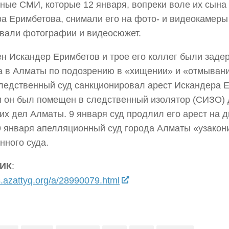
ные СМИ, которые 12 января, вопреки воле их сына
а Еримбетова, снимали его на фото- и видеокамеры
вали фотографии и видеосюжет.
н Искандер Еримбетов и трое его коллег были заде
а в Алматы по подозрению в «хищении» и «отмывани
ледственный суд санкционировал арест Искандера 
и он был помещен в следственный изолятор (СИЗО)
их дел Алматы. 9 января суд продлил его арест на д
9 января апелляционный суд города Алматы «узакон
нного суда.
ИК
:
us.azattyq.org/a/28990079.html