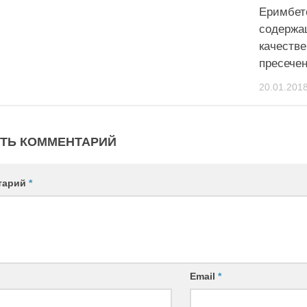
Еримбет
содержа
качеств
пресечен
20.01.201
ТЬ КОММЕНТАРИЙ
тарий
*
Email
*