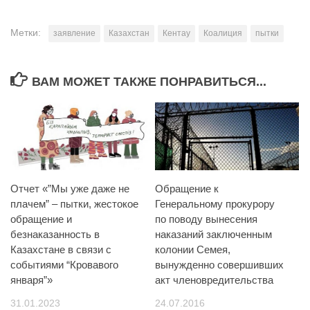
Метки:
заявление
Казахстан
Кентау
Коалиция
пытки
ВАМ МОЖЕТ ТАКЖЕ ПОНРАВИТЬСЯ...
Отчет «”Мы уже даже не
Обращение к
плачем” – пытки, жестокое
Генеральному прокурору
обращение и
по поводу вынесения
безнаказанность в
наказаний заключенным
Казахстане в связи с
колонии Семея,
событиями “Кровавого
вынужденно совершивших
января”»
акт членовредительства
31.01.2023
24.07.2016