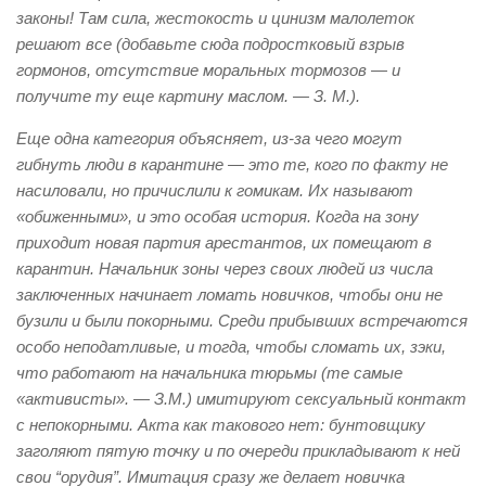
законы! Там сила, жестокость и цинизм малолеток
решают все (добавьте сюда подростковый взрыв
гормонов, отсутствие моральных тормозов — и
получите ту еще картину маслом. — З. М.).
Еще одна категория объясняет, из-за чего могут
гибнуть люди в карантине — это те, кого по факту не
насиловали, но причислили к гомикам. Их называют
«обиженными», и это особая история. Когда на зону
приходит новая партия арестантов, их помещают в
карантин. Начальник зоны через своих людей из числа
заключенных начинает ломать новичков, чтобы они не
бузили и были покорными. Среди прибывших встречаются
особо неподатливые, и тогда, чтобы сломать их, зэки,
что работают на начальника тюрьмы (те самые
«активисты». — З.М.) имитируют сексуальный контакт
с непокорными. Акта как такового нет: бунтовщику
заголяют пятую точку и по очереди прикладывают к ней
свои “орудия”. Имитация сразу же делает новичка