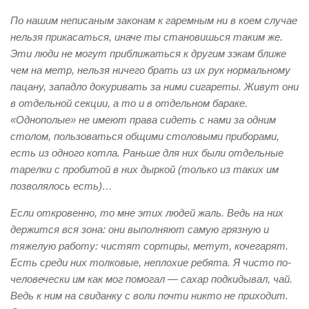
По нашим неписаным законам к гаремным ни в коем случае
нельзя прикасаться, иначе ты становишься таким же.
Эти люди не могут приближаться к другим зэкам ближе
чем на метр, нельзя ничего брать из их рук нормальному
пацану, западло докуривать за ними сигареты. Живут они
в отдельной секции, а то и в отдельном бараке.
«Однополые» не имеют права сидеть с нами за одним
столом, пользоваться общими столовыми приборами,
есть из одного котла. Раньше для них были отдельные
тарелки с пробитой в них дыркой (только из таких им
позволялось есть)…
Если откровенно, то мне этих людей жаль. Ведь на них
держится вся зона: они выполняют самую грязную и
тяжелую работу: чистят сортиры, метут, кочегарят.
Есть среди них толковые, неплохие ребята. Я чисто по-
человечески им как мог помогал — сахар подкидывал, чай.
Ведь к ним на свиданку с воли почти никто не приходит.