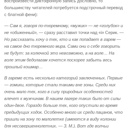
воспроизвести диктофонную запись дословно, то
большинству читателей потребуется подстрочный перевод
с блатной фени):
— Сам я, говоря по-тюремному, «мужик» — не «голубок» и
не «обиженный»,
— сразу расставил точки над «i» Серик. —
Но рассказать хочу о тех, кто и как попадает в гарем —
на самое дно тюремного мира. Сами они о себе говорить
не будут: за колючкой это невозможно, а на воле… На
воле этим бедолагам хочется поскорее забыть весь
прошлый кошмар…
В гареме есть несколько категорий заключенных. Первые
— гомики, которые стали такими вне зоны. Среди них
очень мало тех, кого в силу природных особенностей
влечет к мужчинам. В нашем лагере таких было от силы
один-двое. Гораздо больше тех, кого опустили во время
предыдущих ходок. Особенно много их среди пацанов, что
пришли на зону по малолетке (имеются в виду колонии
для несовершеннолетних. — З. М.). Вот где волчьи