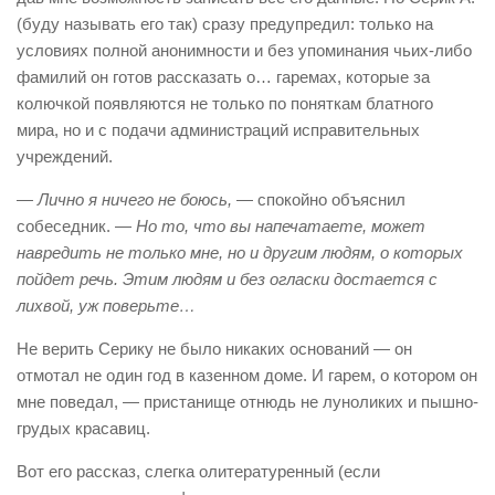
(буду называть его так) сразу предупредил: только на
условиях полной анонимности и без упоминания чьих-либо
фамилий он готов рассказать о… гаремах, которые за
колючкой появляются не только по поняткам блатного
мира, но и с подачи администраций исправительных
учреждений.
— Лично я ничего не боюсь,
— спокойно объяснил
собеседник. —
Но то, что вы напечатаете, может
навредить не только мне, но и другим людям, о которых
пойдет речь. Этим людям и без огласки достается с
лихвой, уж поверьте…
Не верить Серику не было никаких оснований — он
отмотал не один год в казенном доме. И гарем, о котором он
мне поведал, — пристанище отнюдь не луноликих и пышно­
грудых красавиц.
Вот его рассказ, слегка олитературенный (если