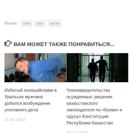
Метки:
зеки
зона
пытки
ВАМ МОЖЕТ ТАКЖЕ ПОНРАВИТЬСЯ...
Избитый полицейскими в
Членовредительство
Уральске мужчина
осужденных: решение
добился возбуждения
казахстанского
уголовного дела
законодателя по «букве» и
«духу» Конституции
11.04.2017
Республики Казахстан
30.10.2018