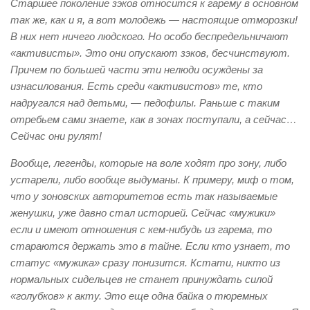
Старшее поколение зэков относится к гарему в основном
так же, как и я, а вот молодежь — настоящие отморозки!
В них нет ничего людского. Но особо беспредельничают
«активисты». Это они опускают зэков, бесчинствуют.
Причем по большей части эти нелюди осуждены за
изнасилования. Есть среди «активистов» те, кто
надругался над детьми, — педофилы. Раньше с таким
отребьем сами знаете, как в зонах поступали, а сейчас…
Сейчас они рулят!
Вообще, легенды, которые на воле ходят про зону, либо
устарели, либо вообще выдуманы. К примеру, миф о том,
что у зоновских авторитетов есть так называемые
женушки, уже давно стал историей. Сейчас «мужики»
если и имеют отношения с кем-нибудь из гарема, то
стараются держать это в тайне. Если кто узнает, то
статус «мужика» сразу понизится. Кстати, никто из
нормальных сидельцев не станет принуждать силой
«голубков» к акту. Это еще одна байка о тюремных