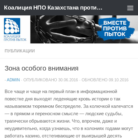
Коалиция НПО Казахстана против пыток
Перейти к содержимому
ПУБЛИКАЦИИ
Зона особого внимания
-
ADMIN
· ОПУБЛИКОВАНО
30.06.2016
· ОБНОВЛЕНО
09.10.2016
Все чаще и чаще на первый план в информационной
повестке дня выходят леденящие кровь истории о так
называемом тюремном беспределе. За колючкой калечатся
— в прямом и переносном смысле — людские судьбы,
трагически обрываются жизни. Что, впрочем, даже и
неудивительно, когда узнаешь, что в колониях годами могут
работать казино, отстегивающие от выигрышей десять