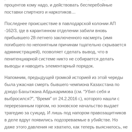
процентов кому надо, и действовать бесперебойные
поставки спиртного и наркотиков…
Последнее происшествие в павлодарской колонии АП
-162/3, где в карантинном отделении забили вновь
прибывшего 28-летнего заключенного насмерть (имя
погибшего по непонятным причинам тщательно скрывается
администрацией), позволяет сделать вывод, что в
пенитенциарной системе никто не собирается делать
выводы и наводить элементарный порядок.
Напомним, предыдущей громкой историей из этой череды
была ужасная смерть бывшего чемпиона Казахстана по
дзюдо Бахытжана Абдыкаримова (см. “Убил себя и
выбросился?”, “Время” от 24.2.2016 г.), которого нашли с
перерезанным горлом, но зоновское начальство выдает
трагедию за суицид. И лишь под напором правозащитников
в деле вдруг появились подозреваемые в убийстве. Но
даже этого давления не хватило, как теперь выяснилось, не