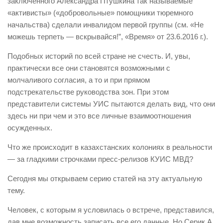
заключенного Александра Птушкина так называемые
«активисты» («добровольные» помощники тюремного
начальства) сделали инвалидом первой группы (см. «Не
можешь терпеть — вскрывайся!”, «Время» от 23.6.2016 г.).
Подобных историй по всей стране не счесть. И, увы,
практически все они становятся возможными с
молчаливого согласия, а то и при прямом
подстрекательстве руководства зон. При этом
представители системы УИС пытаются делать вид, что они
здесь ни при чем и это все личные взаимоотношения
осужденных.
Что же происходит в казахстанских колониях в реальности
— за гладкими строчками пресс-релизов КУИС МВД?
Сегодня мы открываем серию статей на эту актуальную
тему.
Человек, с которым я условилась о встрече, представился,
дав мне возможность записать все его данные. Но Серик А.