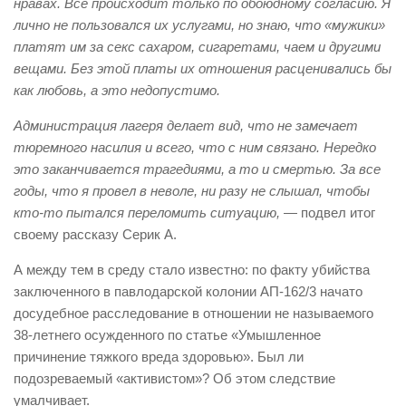
нравах. Все происходит только по обоюдному согласию. Я
лично не пользовался их услугами, но знаю, что «мужики»
платят им за секс сахаром, сигаретами, чаем и другими
вещами. Без этой платы их отношения расценивались бы
как любовь, а это недопустимо.
Администрация лагеря делает вид, что не замечает
тюремного насилия и всего, что с ним связано. Нередко
это заканчивается трагедиями, а то и смертью. За все
годы, что я провел в неволе, ни разу не слышал, чтобы
кто-то пытался переломить ситуацию,
— подвел итог
своему рассказу Серик А.
А между тем в среду стало известно: по факту убийства
заключенного в павлодарской колонии АП-162/3 начато
досудебное расследование в отношении не называемого
38-летнего осужденного по статье «Умышленное
причинение тяжкого вреда здоровью». Был ли
подозреваемый «активистом»? Об этом следствие
умалчивает.