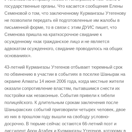
государственные органы. Что касается сообщения Елены
Семеновой о том, что заключенному Курмангазы Утегенову
не позволили передать ей подготовленные им жалобы в
письменной форме, то в связи с этим ДУИС пишет, что
Семенова пришла на краткосрочное свидание к
осужденному «как гражданское лицо и не является
адвокатом осужденного, свидание проводилось на общих
основаниях».
43-летний Курмангазы Утегенов отбывает тюремный срок
по обвинению в участии в событиях в поселке Шанырак на
окраине Алматы 14 июня 2006 года, когда местные жители
оказали сопротивление властям, пытавшимся снести их
постройки как незаконные. События привели к гибели
полицейского. К длительным срокам заключения после
Шаныракских событий приговорили четырех человек, двое
из них в прошлом году вышли на свободу условно-
досрочно. В тюрьме сейчас остаются 66-летний поэт и
диссидент Арон Атабек и Курмангазы Утегенов, которому в