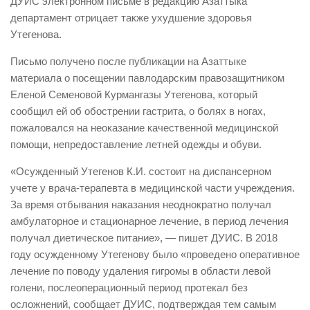
ДУИС электронном письме в редакцию Азаттыка
департамент отрицает также ухудшение здоровья
Утегенова.
Письмо получено после публикации на Азаттыке
материала о посещении павлодарским правозащитником
Еленой Семеновой Курмангазы Утегенова, который
сообщил ей об обострении гастрита, о болях в ногах,
пожаловался на неоказание качественной медицинской
помощи, непредоставление летней одежды и обуви.
«Осужденный Утегенов К.И. состоит на диспансерном
учете у врача-терапевта в медицинской части учреждения.
За время отбывания наказания неоднократно получал
амбулаторное и стационарное лечение, в период лечения
получал диетическое питание», — пишет ДУИС. В 2018
году осужденному Утегенову было «проведено оперативное
лечение по поводу удаления гигромы в области левой
голени, послеоперационный период протекал без
осложнений, сообщает ДУИС, подтверждая тем самым