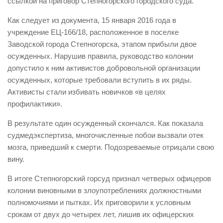
ссылкой на приговор Степногорского городского суда.
Как следует из документа, 15 января 2016 года в
учреждение ЕЦ-166/18, расположенное в поселке
Заводской города Степногорска, этапом прибыли двое
осужденных. Нарушив правила, руководство колонии
допустило к ним активистов добровольной организации
осужденных, которые требовали вступить в их ряды.
Активисты стали избивать новичков «в целях
профилактики».
В результате один осужденный скончался. Как показала
судмедэкспертиза, многочисленные побои вызвали отек
мозга, приведший к смерти. Подозреваемые отрицали свою
вину.
В итоге Степногорский горсуд признал четверых офицеров
колонии виновными в злоупотреблениях должностными
полномочиями и пытках. Их приговорили к условным
срокам от двух до четырех лет, лишив их офицерских