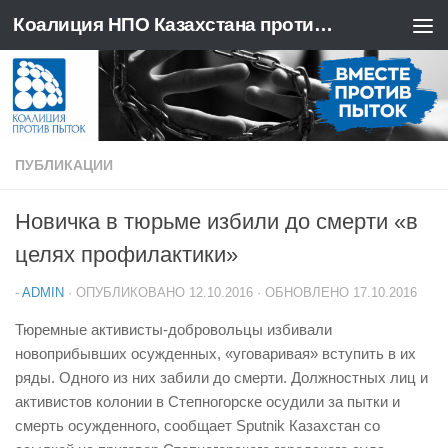
Коалиция НПО Казахстана против пыток
Перейти к содержимому
ПУБЛИКАЦИИ
Новичка в тюрьме избили до смерти «в
целях профилактики»
-
ADMIN
· ОПУБЛИКОВАНО
12.10.2016
· ОБНОВЛЕНО
17.10.2016
Тюремные активисты-добровольцы избивали
новоприбывших осужденных, «уговаривая» вступить в их
ряды. Одного из них забили до смерти. Должностных лиц и
активистов колонии в Степногорске осудили за пытки и
смерть осужденного, сообщает Sputnik Казахстан со