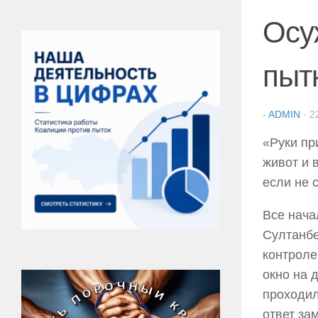
Осу
пыт
-
ADMIN
·
2
«Руки пр
живот и в
если не 
Все нача
Султанб
контроле
окно на 
проходил
ответ за