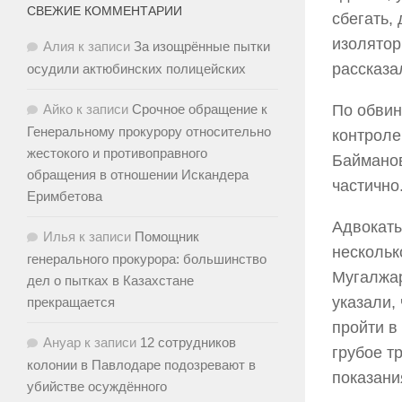
СВЕЖИЕ КОММЕНТАРИИ
сбегать,
изолятор
Алия
к записи
За изощрённые пытки
рассказа
осудили актюбинских полицейских
Айко
к записи
Срочное обращение к
По обвин
Генеральному прокурору относительно
контроле
жестокого и противоправного
Байманов
обращения в отношении Искандера
частично
Еримбетова
Адвокаты
Илья
к записи
Помощник
нескольк
генерального прокурора: большинство
Мугалжар
дел о пытках в Казахстане
указали,
прекращается
пройти в
Ануар
к записи
12 сотрудников
грубое т
колонии в Павлодаре подозревают в
показани
убийстве осуждённого