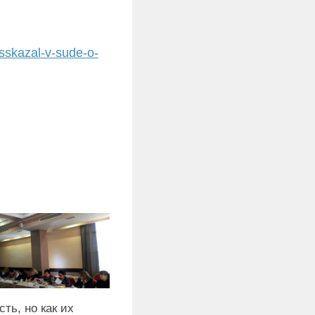
sskazal-v-sude-o-
сть, но как их