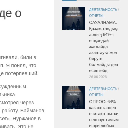
де о
ДЕЯТЕЛЬНОСТЬ
/
ОТЧЕТЫ
САУАЛНАМА:
Қазақстандықт
ардың 64%-і
ешқандай
жағдайда
азаптауға жол
ягивали, били в
беруге
болмайды деп
п. Я понял, что
есептейді
уде потерпевший.
26.06.2026
осужденным
ДЕЯТЕЛЬНОСТЬ
/
льника
ОТЧЕТЫ
ОПРОС: 64%
смотрел через
казахстанцев
 работу. Байманов
считают пытки
сет». Нуржанов в
недопустимым
и при любых
ривать. Это не