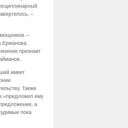
 дисциплинарный
завертелось, –
омощников –
а Ержанова.
винение признает
Байманов.
вший имеет
лонии
тельству. Также
ов «предложил ему
 предложение, а
судимые пока