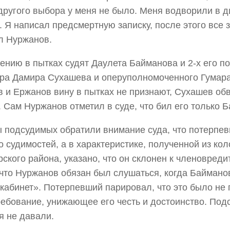
 другого выбора у меня не было. Меня водворили в
. Я написал предсмертную записку, после этого все 
л Нуржанов.
ению в пытках судят Даулета Байманова и 2-х его п
ра Дамира Сухашева и оперуполномоченного Гумар
 и Ержанов вину в пытках не признают, Сухашев об
. Сам Нуржанов отметил в суде, что бил его только 
 подсудимых обратили внимание суда, что потерпе
о судимостей, а в характеристике, полученной из ко
ского района, указано, что он склонен к членовреди
 что Нуржанов обязан был слушаться, когда Байман
 кабинет». Потерпевший парировал, что это было не
ребование, унижающее его честь и достоинство. Под
я не давали.