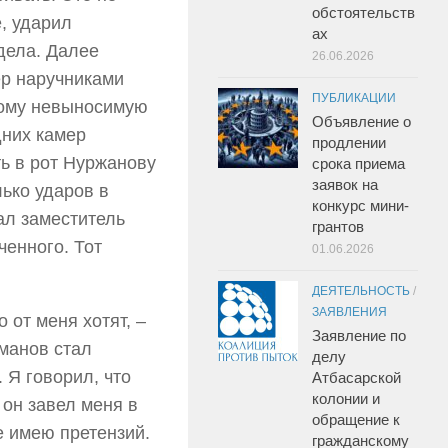
обстоятельств
, ударил
ах
 дела. Далее
26.06.2026
ер наручниками
ПУБЛИКАЦИИ
 тому невыносимую
Объявление о
дних камер
продлении
ь в рот Нуржанову
срока приема
заявок на
лько ударов в
конкурс мини-
ал заместитель
грантов
ченного. Тот
01.06.2026
ДЕЯТЕЛЬНОСТЬ
/
ЗАЯВЛЕНИЯ
 от меня хотят, –
Заявление по
манов стал
делу
 Я говорил, что
Атбасарской
колонии и
м он завел меня в
обращение к
е имею претензий.
гражданскому