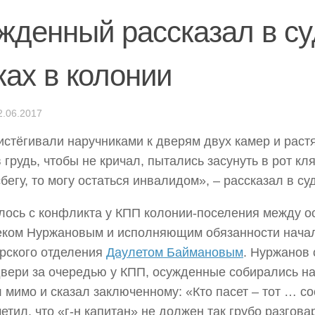
жденный рассказал в су
ках в колонии
2.06.2017
истёгивали наручниками к дверям двух камер и раст
 грудь, чтобы не кричал, пытались засунуть в рот кля
сбегу, то могу остаться инвалидом», – рассказал в с
лось с конфликта у КПП колонии-поселения между 
еком Нуржановым и исполняющим обязанности нача
рского отделения
Даулетом Баймановым
. Нуржанов 
двери за очередью у КПП, осужденные собирались на
 мимо и сказал заключенному: «Кто пасет – тот … со
метил, что «г-н капитан» не должен так грубо разгова