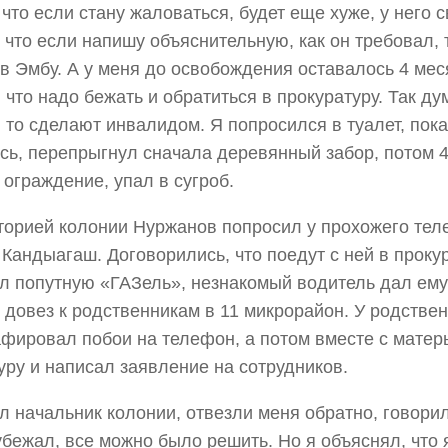
 что если стану жаловаться, будет еще хуже, у него с
 что если напишу объяснительную, как он требовал, 
в Эмбу. А у меня до освобождения оставалось 4 мес
 что надо бежать и обратиться в прокуратуру. Так ду
, то сделают инвалидом. Я попросился в туалет, пок
сь, перепрыгнул сначала деревянный забор, потом 
 ограждение, упал в сугроб.
торией колонии Нуржанов попросил у прохожего тел
 Кандыагаш. Договорились, что поедут с ней в проку
л попутную «ГАЗель», незнакомый водитель дал ем
 довез к родственникам в 11 микрорайон. У родстве
фировал побои на телефон, а потом вместе с матер
уру и написал заявление на сотрудников.
л начальник колонии, отвезли меня обратно, говорил
убежал, все можно было решить. Но я объяснял, что 