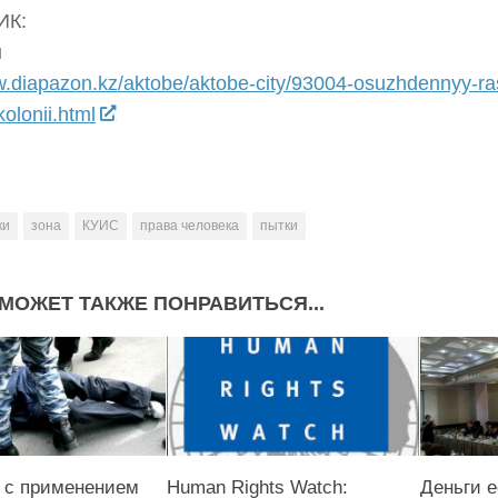
ИК:
н
w.diapazon.kz/aktobe/aktobe-city/93004-osuzhdennyy-ra
kolonii.html
ки
зона
КУИС
права человека
пытки
МОЖЕТ ТАКЖЕ ПОНРАВИТЬСЯ...
 с применением
Human Rights Watch:
Деньги е