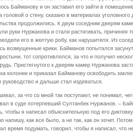
ось Байманову и он заставил его зайти в помещение
а головой о стену, сказано в материалах уголовного
льства продолжились. К двум соседним дверям кам
ули руки Нуржанова и стали растягивать, причиняя
реодели его в желтую робу, как нарушителя. Из сосе
ь возмущенные крики. Байманов попытался засунут
простыни, тот сопротивлялся, за что и получил неско
грудь. Пристегнутого к дверям камер Нуржанова заст
ка колонии и приказал Байманову освободить заклю
 руководство и дальше стал издеваться.
ивал, за что со мной так поступают, не понимал, чего
вал в суде потерпевший Султанбек Нуржанов. – Бай
ь, чтобы я написал объяснительную под его диктовку.
о напишу, как все было, а не так, как он хочет. Пото
дал время подумать, говорил, чтобы я написал, что н