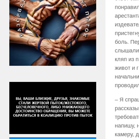
понравил
арестант
издевате
пристегн
боль. Пе
слышалис
кляп из 
живот и 
начальни
проводил
– Я спраш
рассказы
требоват
напишу, н
камеру, 