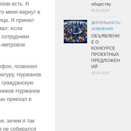
вязи есть. Я
обществу
06.05.2026
то меня вернут в
яца. Я принял
ДЕЯТЕЛЬНОСТЬ
/
мал: если
ЗАЯВЛЕНИЯ
ОБЪЯВЛЕНИ
а сотрудники
Е О
4-метровое
КОНКУРСЕ
ПРОЕКТНЫХ
ПРЕДЛОЖЕН
ефон, позвонил
ИЙ
29.04.2026
ратуру. Нуржанов
у гражданскую
нников Нуржанов
ью приехал в
и, зачем я так
я не собирался