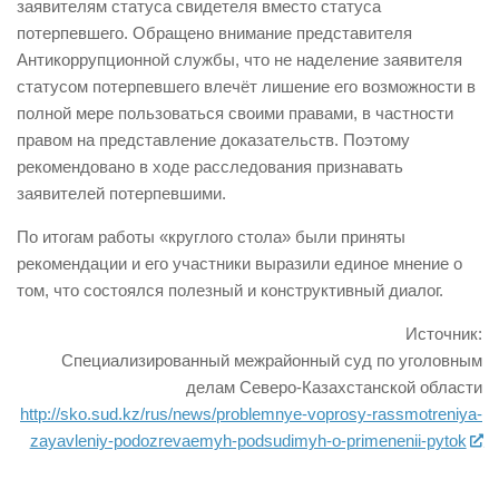
заявителям статуса свидетеля вместо статуса
потерпевшего. Обращено внимание представителя
Антикоррупционной службы, что не наделение заявителя
статусом потерпевшего влечёт лишение его возможности в
полной мере пользоваться своими правами, в частности
правом на представление доказательств. Поэтому
рекомендовано в ходе расследования признавать
заявителей потерпевшими.
По итогам работы «круглого стола» были приняты
рекомендации и его участники выразили единое мнение о
том, что состоялся полезный и конструктивный диалог.
Источник:
Специализированный межрайонный суд по уголовным
делам Северо-Казахстанской области
http://sko.sud.kz/rus/news/problemnye-voprosy-rassmotreniya-
zayavleniy-podozrevaemyh-podsudimyh-o-primenenii-pytok